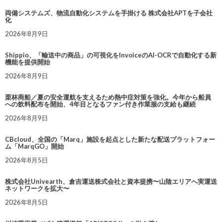
両備システムズ、物流自動化システムを手掛ける 株式会社APTを子会社
化
2026年8月9日
Shippio、「輸送中の商品」の可視化をInvoiceのAI-OCRで自動化する新
機能を提供開始
2026年8月9日
栗林商船／夏の安全運航を支えるため熱中症対策を強化。今年から船員
への飲料配布を開始、4年目となるファン付き作業服の支給も継続
2026年8月9日
CBcloud、全国の「Marq」施設を起点とした新たな配送プラットフォー
ム「MarqGO」開始
2026年8月5日
株式会社Univearth、倉吉運送株式会社と資本提携〜山陰エリアへ実運送
ネットワークを拡大〜
2026年8月5日