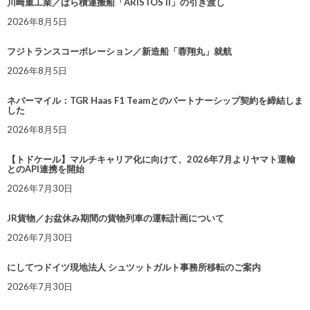
川崎重工業／ばら積運搬船「ARISTOS II」の引き渡し
2026年8月5日
フジトランスコーポレーション／新造船「蓉翔丸」就航
2026年8月5日
ネバーマイル：TGR Haas F1 Teamとのパートナーシップ契約を締結しま
した
2026年8月5日
【トドケール】マルチキャリア化に向けて、2026年7月よりヤマト運輸
とのAPI連携を開始
2026年7月30日
JR貨物／お盆休み期間の貨物列車の運転計画について
2026年7月30日
にしてつドイツ現地法人 シュツットガルト事務所移転のご案内
2026年7月30日