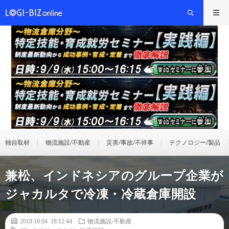
独自取材
物流施設/不動産
災害/事故/不祥事
テクノロジー/製品
兼松、インドネシアのグループ企業が
ジャカルタで冷凍・冷蔵倉庫開設
2018.10.04 18:12:44
物流施設/不動産