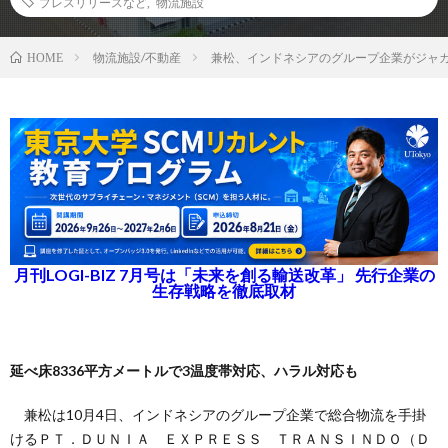
プレスリリースなど
,
物流施設
物流施設/不動産
兼松、インドネシアのグループ企業がジャ
HOME
月刊LOGI-BIZ 7月号は「未来を創る輸送改革」 先行企業の
生存戦略を徹底取材
延べ床8336平方メートルで3温度帯対応、ハラル対応も
兼松は10月4日、インドネシアのグループ企業で総合物流を手掛
けるＰＴ．ＤＵＮＩＡ ＥＸＰＲＥＳＳ ＴＲＡＮＳＩＮＤＯ（Ｄ