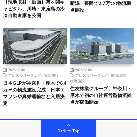
【現地取材・動画】霞ヶ関キ
新潟・長岡で2.7万tの物流拠
ャピタル、川崎・東扇島の冷
点開設
凍自動倉庫を公開
2026.08.06
2026.08.06
プレスリリースなど
,
物流施設
プレスリリースなど
,
動向/展望
,
物流施設
日本GLPが神奈川・厚木で8.4
住友林業グループ、神奈川・
万㎡の物流施設完成、日本エ
厚木で初の自社運営型物流拠
マソンや真栄運輸など入居決
点が稼働開始
定
Back to Top