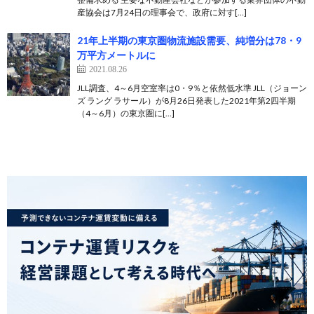
産協会は7月24日の理事会で、政府に対す[…]
21年上半期の東京圏物流施設需要、純増分は78・9
万平方メートルに
2021.08.26
JLL調査、4～6月空室率は0・9％と依然低水準 JLL（ジョーン
ズ ラング ラサール）が8月26日発表した2021年第2四半期
（4～6月）の東京圏に[…]