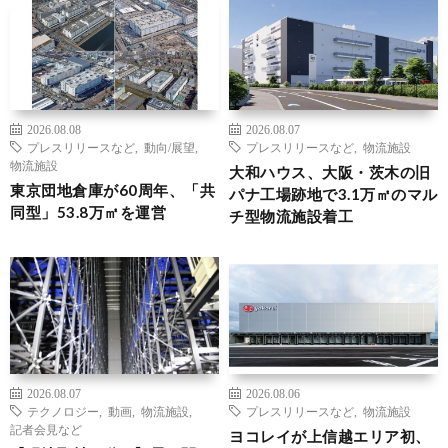
2026.08.08
2026.08.07
プレスリリースなど
,
動向/展望
,
プレスリリースなど
,
物流施設
物流施設
大和ハウス、大阪・茨木の旧
東京団地倉庫が60周年、「共
パナ工場跡地で3.1万㎡のマル
同型」53.8万㎡を運営
チ型物流施設着工
2026.08.07
2026.08.06
テクノロジー
,
動画
,
物流施設
,
プレスリリースなど
,
物流施設
記者会見など
ヨコレイが上信越エリア初、