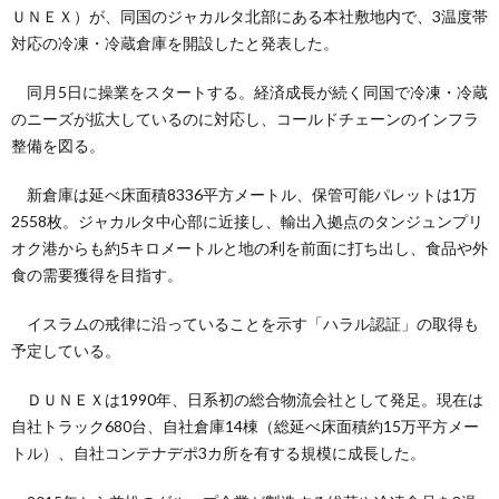
ＵＮＥＸ）が、同国のジャカルタ北部にある本社敷地内で、3温度帯
対応の冷凍・冷蔵倉庫を開設したと発表した。
同月5日に操業をスタートする。経済成長が続く同国で冷凍・冷蔵
のニーズが拡大しているのに対応し、コールドチェーンのインフラ
整備を図る。
新倉庫は延べ床面積8336平方メートル、保管可能パレットは1万
2558枚。ジャカルタ中心部に近接し、輸出入拠点のタンジュンプリ
オク港からも約5キロメートルと地の利を前面に打ち出し、食品や外
食の需要獲得を目指す。
イスラムの戒律に沿っていることを示す「ハラル認証」の取得も
予定している。
ＤＵＮＥＸは1990年、日系初の総合物流会社として発足。現在は
自社トラック680台、自社倉庫14棟（総延べ床面積約15万平方メー
トル）、自社コンテナデポ3カ所を有する規模に成長した。