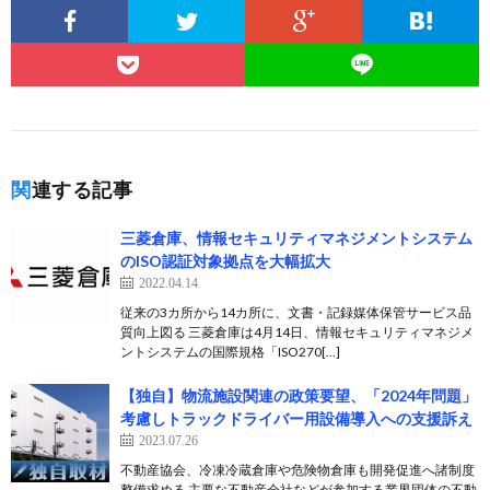
関連する記事
三菱倉庫、情報セキュリティマネジメントシステム
のISO認証対象拠点を大幅拡大
2022.04.14
従来の3カ所から14カ所に、文書・記録媒体保管サービス品
質向上図る 三菱倉庫は4月14日、情報セキュリティマネジメ
ントシステムの国際規格「ISO270[…]
【独自】物流施設関連の政策要望、「2024年問題」
考慮しトラックドライバー用設備導入への支援訴え
2023.07.26
不動産協会、冷凍冷蔵倉庫や危険物倉庫も開発促進へ諸制度
整備求める 主要な不動産会社などが参加する業界団体の不動