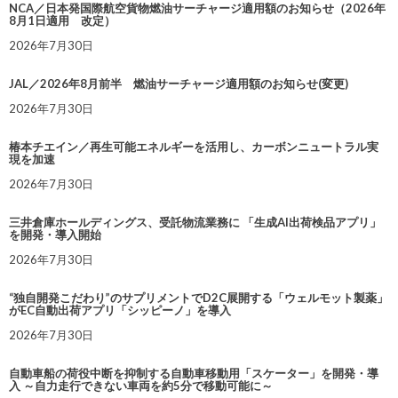
NCA／日本発国際航空貨物燃油サーチャージ適用額のお知らせ（2026年
8月1日適用 改定）
2026年7月30日
JAL／2026年8月前半 燃油サーチャージ適用額のお知らせ(変更)
2026年7月30日
椿本チエイン／再生可能エネルギーを活用し、カーボンニュートラル実
現を加速
2026年7月30日
三井倉庫ホールディングス、受託物流業務に 「生成AI出荷検品アプリ」
を開発・導入開始
2026年7月30日
“独自開発こだわり”のサプリメントでD2C展開する「ウェルモット製薬」
がEC自動出荷アプリ「シッピーノ」を導入
2026年7月30日
自動車船の荷役中断を抑制する自動車移動用「スケーター」を開発・導
入 ～自力走行できない車両を約5分で移動可能に～