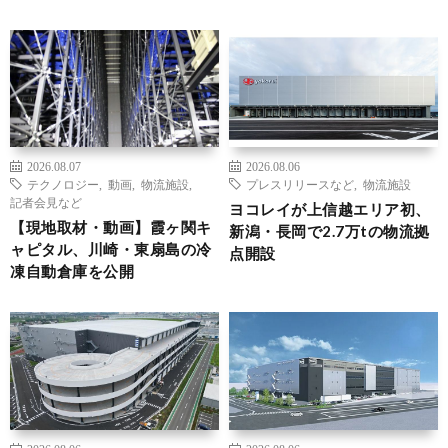
2026.08.07
2026.08.06
テクノロジー
,
動画
,
物流施設
,
プレスリリースなど
,
物流施設
記者会見など
ヨコレイが上信越エリア初、
【現地取材・動画】霞ヶ関キ
新潟・長岡で2.7万tの物流拠
ャピタル、川崎・東扇島の冷
点開設
凍自動倉庫を公開