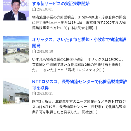
する新サービスの実証実験開始
2025.08.01
物流施設事業の方針説明会、BTS側や冷凍・冷蔵倉庫の開発
に注力表明 三井不動産は8月1日、東京都内で2025年度の物
流施設事業の方針に関する説明会を開[…]
オリックス、さいたま市と愛知・小牧市で物流施設
開発
2019.01.30
いずれも物流企業の1棟借り確定 オリックスは1月30日、
首都圏と中部圏で新たな物流施設2棟の開発計画を発表し
た。 さいたま市の「岩槻Ⅱロジスティク[…]
NTTロジスコ、長野物流センターで化粧品製造業許
可を取得
2023.06.21
国内3カ所目、北信越地方のニーズ顕在化など考慮 NTTロジ
スコは6月19日、長野物流センター（長野市）で化粧品製造
業許可を取得したと発表した。 同社は[…]