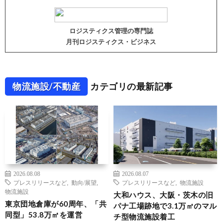
ロジスティクス管理の専門誌
月刊ロジスティクス・ビジネス
物流施設/不動産
カテゴリの最新記事
2026.08.08
2026.08.07
プレスリリースなど
,
動向/展望
,
プレスリリースなど
,
物流施設
物流施設
大和ハウス、大阪・茨木の旧
東京団地倉庫が60周年、「共
パナ工場跡地で3.1万㎡のマル
同型」53.8万㎡を運営
チ型物流施設着工