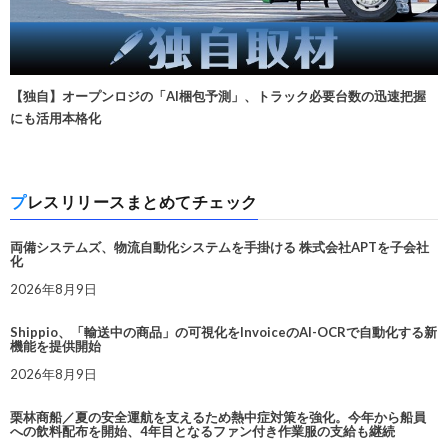
【独自】オープンロジの「AI梱包予測」、トラック必要台数の迅速把握
にも活用本格化
プレスリリースまとめてチェック
両備システムズ、物流自動化システムを手掛ける 株式会社APTを子会社
化
2026年8月9日
Shippio、「輸送中の商品」の可視化をInvoiceのAI-OCRで自動化する新
機能を提供開始
2026年8月9日
栗林商船／夏の安全運航を支えるため熱中症対策を強化。今年から船員
への飲料配布を開始、4年目となるファン付き作業服の支給も継続