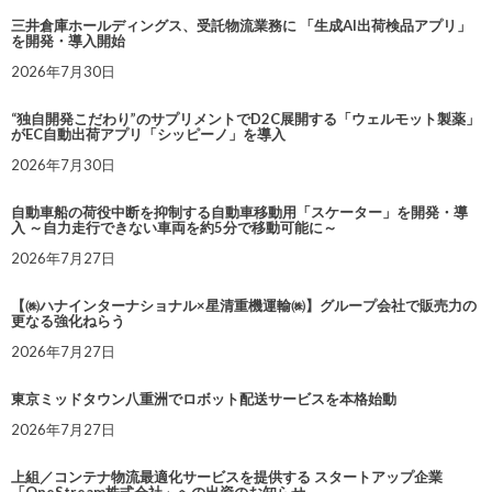
三井倉庫ホールディングス、受託物流業務に 「生成AI出荷検品アプリ」
を開発・導入開始
2026年7月30日
“独自開発こだわり”のサプリメントでD2C展開する「ウェルモット製薬」
がEC自動出荷アプリ「シッピーノ」を導入
2026年7月30日
自動車船の荷役中断を抑制する自動車移動用「スケーター」を開発・導
入 ～自力走行できない車両を約5分で移動可能に～
2026年7月27日
【㈱ハナインターナショナル×星清重機運輸㈱】グループ会社で販売力の
更なる強化ねらう
2026年7月27日
東京ミッドタウン八重洲でロボット配送サービスを本格始動
2026年7月27日
上組／コンテナ物流最適化サービスを提供する スタートアップ企業