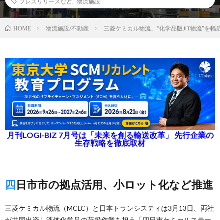
プレスリリースなど
,
物流施設
物流施設/不動産
三菱ケミカル物流、“化学品版JIT物流”を幅
HOME
月刊LOGI-BIZ 7月号は「未来を創る輸送改革」 先行企業の
生存戦略を徹底取材
四日市市の拠点活用、小ロット化など推進
三菱ケミカル物流（MCLC）と日本トランシスティは3月13日、両社
が共同出資し液体化学品の荷役作業を担う「四日市ケミカルステー