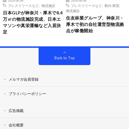
2026.08.06
2026.08.06
プレスリリースなど
,
物流施設
プレスリリースなど
,
動向/展望
,
物流施設
日本GLPが神奈川・厚木で8.4
住友林業グループ、神奈川・
万㎡の物流施設完成、日本エ
厚木で初の自社運営型物流拠
マソンや真栄運輸など入居決
点が稼働開始
定
Back to Top
メルマガ会員登録
プライバシーポリシー
広告掲載
会社概要