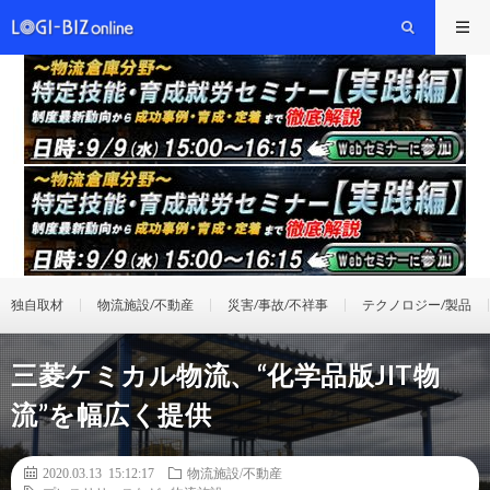
独自取材
物流施設/不動産
災害/事故/不祥事
テクノロジー/製品
三菱ケミカル物流、“化学品版JIT物
流”を幅広く提供
2020.03.13 15:12:17
物流施設/不動産