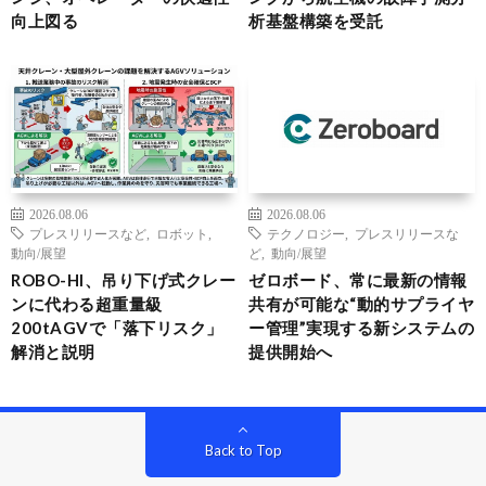
向上図る
析基盤構築を受託
2026.08.06
2026.08.06
プレスリリースなど
,
ロボット
,
テクノロジー
,
プレスリリースな
動向/展望
ど
,
動向/展望
ROBO-HI、吊り下げ式クレー
ゼロボード、常に最新の情報
ンに代わる超重量級
共有が可能な“動的サプライヤ
200tAGVで「落下リスク」
ー管理”実現する新システムの
解消と説明
提供開始へ
Back to Top