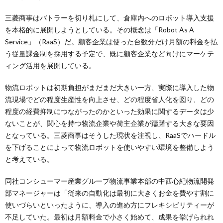
三菱商事はバトラーを切り札にして、倉庫内へのロボット導入支援
を本格的に展開しようとしている。その概念は「Robot As A
Service」（RaaS）だ。顧客企業は使った台数分だけ月額の料金を払
う従量課金制を採用する予定で、既に顧客企業など向けにマーケテ
ィング活用を展開している。
物流ロボットは初期負担がまだまだ大きい一方、実際に導入した物
流現場でどの程度生産性を向上させ、どの程度省人化を図り、どの
程度の経費抑制につながったのかといった効果に関するデータは少
ないことが、関心を持つ物流企業や荷主企業が躊躇する大きな要因
となっている。三菱商事はそうした現状を注視し、RaaSでハードル
を下げることによって物流ロボットを使いやすい環境を整備しよう
と考えている。
同社コンシューマー産業グループ物流事業本部の中西心紀物流開発
部マネージャーは「従来の自動化は最初に大きくお金を費やす割に
使いづらいといったように、導入の進め方にフレキシビリティーが
不足していた。最初は月額料金で小さく始めて、成果を挙げられれ