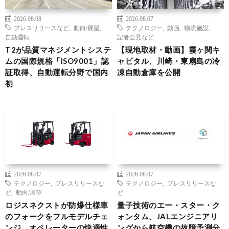
2026.08.08
2026.08.07
プレスリリースなど
,
動向/展望
,
テクノロジー
,
動画
,
物流施設
,
自動運転
記者会見など
T2が品質マネジメントシステ
【現地取材・動画】霞ヶ関キ
ムの国際規格「ISO9001」認
ャピタル、川崎・東扇島の冷
証取得、自動運転分野で国内
凍自動倉庫を公開
初
2026.08.07
2026.08.07
テクノロジー
,
プレスリリースな
テクノロジー
,
プレスリリースな
ど
,
動向/展望
ど
ロジスネクストが防爆仕様車
量子技術のエー・スター・ク
のフォークをフルモデルチェ
ォンタム、JALエンジニアリ
ンジ、オペレーターの快適性
ングから航空機の故障予測分