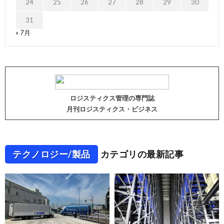
24
25
26
27
28
29
30
31
« 7月
ロジスティクス管理の専門誌
月刊ロジスティクス・ビジネス
テクノロジー/製品
カテゴリの最新記事