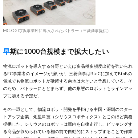
MCLOGI京浜事業所に導入されたバトラー（三菱商事提供）
早期に1000台規模まで拡大したい
物流ロボットを導入する分野といえば多品種多頻度出荷を強いられ
るEC事業者のイメージが強いが、三菱商事はBtoCに加えてBtoBの
領域でも物流ロボットが活躍する余地は大きいと予想している。そ
のため、バトラーにとどまらず、他の形態のロボットもラインアッ
プに加える予定だ。
その一環として、物流ロボット開発を手掛ける中国・深圳のスター
トアップ企業、炬星科技（シリウスロボティクス）とこのほど業務
提携した。シリウスのロボットは庫内を自律走行し、ピッキングす
る商品が収められている棚の前で自動的にストップすることで作業