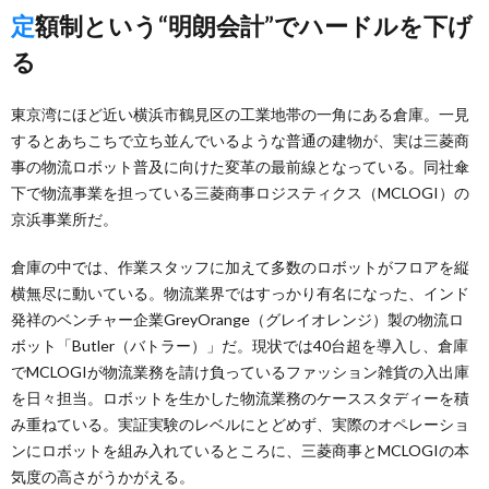
定額制という“明朗会計”でハードルを下げ
る
東京湾にほど近い横浜市鶴見区の工業地帯の一角にある倉庫。一見
するとあちこちで立ち並んでいるような普通の建物が、実は三菱商
事の物流ロボット普及に向けた変革の最前線となっている。同社傘
下で物流事業を担っている三菱商事ロジスティクス（MCLOGI）の
京浜事業所だ。
倉庫の中では、作業スタッフに加えて多数のロボットがフロアを縦
横無尽に動いている。物流業界ではすっかり有名になった、インド
発祥のベンチャー企業GreyOrange（グレイオレンジ）製の物流ロ
ボット「Butler（バトラー）」だ。現状では40台超を導入し、倉庫
でMCLOGIが物流業務を請け負っているファッション雑貨の入出庫
を日々担当。ロボットを生かした物流業務のケーススタディーを積
み重ねている。実証実験のレベルにとどめず、実際のオペレーショ
ンにロボットを組み入れているところに、三菱商事とMCLOGIの本
気度の高さがうかがえる。