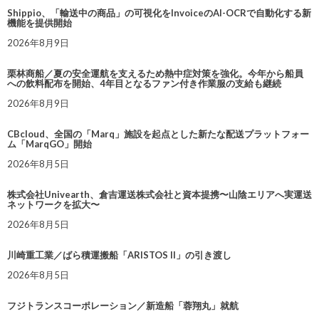
Shippio、「輸送中の商品」の可視化をInvoiceのAI-OCRで自動化する新
機能を提供開始
2026年8月9日
栗林商船／夏の安全運航を支えるため熱中症対策を強化。今年から船員
への飲料配布を開始、4年目となるファン付き作業服の支給も継続
2026年8月9日
CBcloud、全国の「Marq」施設を起点とした新たな配送プラットフォー
ム「MarqGO」開始
2026年8月5日
株式会社Univearth、倉吉運送株式会社と資本提携〜山陰エリアへ実運送
ネットワークを拡大〜
2026年8月5日
川崎重工業／ばら積運搬船「ARISTOS II」の引き渡し
2026年8月5日
フジトランスコーポレーション／新造船「蓉翔丸」就航