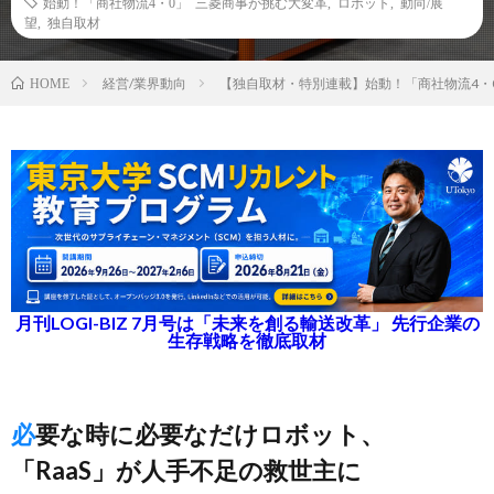
始動！「商社物流4・0」 三菱商事が挑む大変革
,
ロボット
,
動向/展
望
,
独自取材
経営/業界動向
【独自取材・特別連載】始動！「商社物流4・
HOME
月刊LOGI-BIZ 7月号は「未来を創る輸送改革」 先行企業の
生存戦略を徹底取材
必要な時に必要なだけロボット、
「RaaS」が人手不足の救世主に