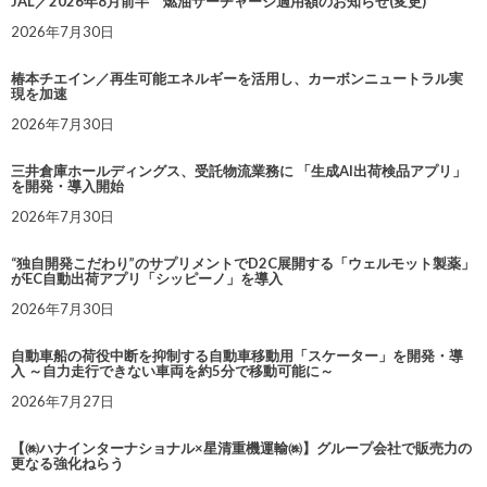
JAL／2026年8月前半 燃油サーチャージ適用額のお知らせ(変更)
2026年7月30日
椿本チエイン／再生可能エネルギーを活用し、カーボンニュートラル実
現を加速
2026年7月30日
三井倉庫ホールディングス、受託物流業務に 「生成AI出荷検品アプリ」
を開発・導入開始
2026年7月30日
“独自開発こだわり”のサプリメントでD2C展開する「ウェルモット製薬」
がEC自動出荷アプリ「シッピーノ」を導入
2026年7月30日
自動車船の荷役中断を抑制する自動車移動用「スケーター」を開発・導
入 ～自力走行できない車両を約5分で移動可能に～
2026年7月27日
【㈱ハナインターナショナル×星清重機運輸㈱】グループ会社で販売力の
更なる強化ねらう