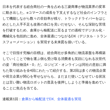
日本を代表する総合商社の一角を占める三菱商事が物流業界の変革
に動き出した。eコマースの成長を下支えするなど社会のインフラと
して機能しながら数々の非効率が残り、トラックドライバーをはじ
めとした人手不足も改善の糸口を見いだせない。そんな深刻な苦境
を打破するため、倉庫から輸配送に至るまでの過程でデジタル化・
機械化を包括的に進め、全体最適につながるDX（デジタル・トラン
スフォーメーション）を実現する未来図を描いている。
そこで目指す究極の目標は、総合商社が多角的に物流基盤を再構築
していくことで物を運ぶ側も受け取る消費者も笑顔になれる次世代
の姿「商社物流4・0」だ。ロジビズ・オンラインは同社の意欲に満
ちた取り組みを全4回にわたって紹介する。第2回は多くの物流企業
や荷主企業が関心を寄せながらも、まだまだ使いこなせている状況
とは言い難い物流ロボットの普及を後押ししようと準備を進めてい
ることに焦点を当てる。
連載第1回：
倉庫から輸配送でDX、全体最適を実現