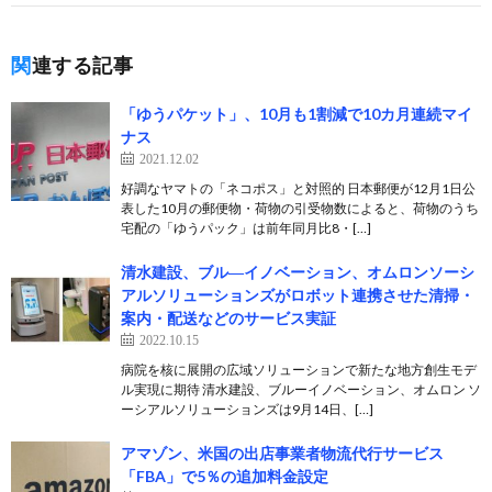
関連する記事
「ゆうパケット」、10月も1割減で10カ月連続マイ
ナス
2021.12.02
好調なヤマトの「ネコポス」と対照的 日本郵便が12月1日公
表した10月の郵便物・荷物の引受物数によると、荷物のうち
宅配の「ゆうパック」は前年同月比8・[…]
清水建設、ブル―イノベーション、オムロンソーシ
アルソリューションズがロボット連携させた清掃・
案内・配送などのサービス実証
2022.10.15
病院を核に展開の広域ソリューションで新たな地方創生モデ
ル実現に期待 清水建設、ブルーイノベーション、オムロン ソ
ーシアルソリューションズは9月14日、[…]
アマゾン、米国の出店事業者物流代行サービス
「FBA」で5％の追加料金設定