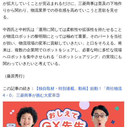
が拡大していくことが見込まれるだけに、三菱商事は普及の下地作
りから関わり、物流業界での存在感を高めていこうと意欲を見せ
る。
中西氏と中村氏は「運用に関しては柔軟性や拡張性を持たせること
が物流ロボットの黎明期にとっては極めて重要。そのパートを当社
が担い、物流現場の変革に貢献していきたい」と口をそろえる。将
来は、複数の企業間でロボットをシェアし、必要な時に多忙な現場
へロボットを集中させられる「ロボットシェアリング」の実現にも
関わっていきたいと考えている。
（藤原秀行）
この記事の続き：
【独自取材・特別連載、動画】始動！「商社物流
4・0」 三菱商事が挑む大変革③