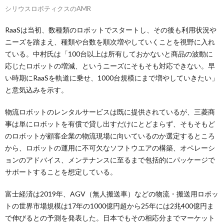
シリウスロボティクスのAMR
RaaSは当初、数種類のロボットでスタートし、その後も利用状況や
ニーズを踏まえ、種類や台数を順次増やしていくことを視野に入れ
ている。中村氏は「100台以上は所有しておかないと商品の波動に
応じたロボットの増減、というニーズにそもそも対応できない。早
い時期にRaaSを軌道に乗せ、1000台規模にまで増やしていきたい」
と意気込みを示す。
物流ロボットのレンタルサービスは既に提供されているが、三菱商
事は単にロボットを有償で貸し出すだけにとどまらず、そもそもど
のロボットが顧客企業の物流現場に向いているのか選定するところ
から、ロボットの運用に不可欠なソフトウエアの構築、オペレーシ
ョンのアドバイス、メンテナンスに至るまで包括的にパッケージで
サポートすることを想定している。
富士経済は2019年、AGV（無人搬送車）などの物流・搬送用ロボッ
トの世界市場規模は17年の1000億円超から25年には2兆400億円ま
で伸びるとの予測を発表した。日本でもその相応分までマーケット