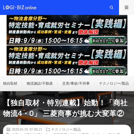
独自取材
物流施設/不動産
災害/事故/不祥事
テクノロジー/製品
【独自取材・特別連載】始動！「商社
物流4・0」 三菱商事が挑む大変革②
2020.03.19 07:00:21
テクノロジー/製品