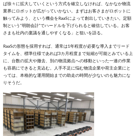
ば徐々に拡大していくという方式を確立しなければ、なかなか物流
業界にロボットが広がっていかない。まずはお客さまがロボットに
触ってみよう、という機会をRaaSによって創出していきたい。定額
制という“明朗会計”でハードルを下げられると確信している。お客
さまも社内の稟議を通しやすくなる」と狙いを語る。
RaaSの形態を採用すれば、通常は1年程度が必要な導入までリード
タイムを、標準仕様であれば3カ月程度まで短縮が可能とみている上
に、台数の拡大や撤去、別の物流拠点への移動といった一連の作業
も容易にできると見込む。人手不足に悩む物流企業や荷主企業にと
っては、本格的な運用開始までの助走の時間が少ないのも魅力にな
りそうだ。