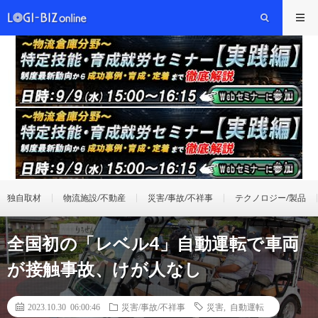
独自取材
物流施設/不動産
災害/事故/不祥事
テクノロジー/製品
全国初の「レベル4」自動運転で車両
が接触事故、けが人なし
2023.10.30 06:00:46
災害/事故/不祥事
災害
,
自動運転