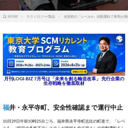
テクノロジー/製品
全国初の「レベル4」自動運転で車両が接
HOME
月刊LOGI-BIZ 7月号は「未来を創る輸送改革」 先行企業の
生存戦略を徹底取材
福井・永平寺町、安全性確認まで運行中止
10月29日午前10時25分ごろ、福井県永平寺町志比の町道で、「レベ
ル4」（特定の条件下でシステムが操縦を全て担う）の自動運転をし