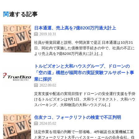
関連する記事
日本通運、売上高を7億8200万円過大計上
2019.10.31
社員が発覚回避と説明、中間決算で是正 日本通運は10月31
日、同社内で実施した債務管理手続きの中で、社員の不正に
より売上高を7億8200万円過大に計上[…]
トルビズオンと大和ハウスグループ、ドローンの
「空の道」構想が福岡市の実証実験フルサポート事
業に採択
2022.09.02
災害支援や配送の実現目指す ドローンの安全運行支援を手掛
けるトルビズオンは9月1日、大和ライフネクスト、大和ハウ
スパーキング、大和物流の大和ハウスグル[…]
住友ナコ、フォークリフトの検査で不正判明
2024.05.02
法定作業を現場の判断で一部省略、4件確認 住友重機械工業
と米フォークリフト大手ハイスター・エールの合弁会社、住