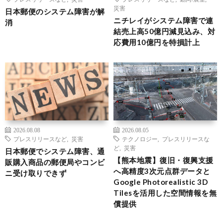
災害
日本郵便のシステム障害が解
ニチレイがシステム障害で連
消
結売上高50億円減見込み、対
応費用10億円を特損計上
2026.08.08
2026.08.05
プレスリリースなど
,
災害
テクノロジー
,
プレスリリースな
ど
,
災害
日本郵便でシステム障害、通
【熊本地震】復旧・復興支援
販購入商品の郵便局やコンビ
へ高精度3次元点群データと
ニ受け取りできず
Google Photorealistic 3D
Tilesを活用した空間情報を無
償提供