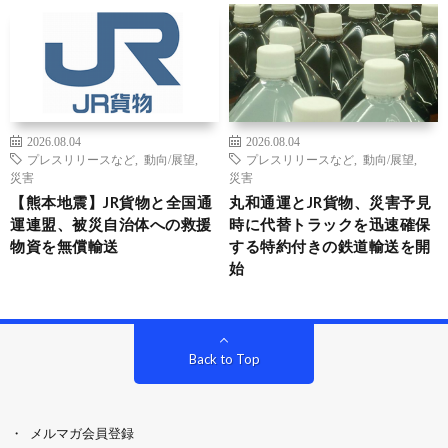
2026.08.04
2026.08.04
プレスリリースなど
,
動向/展望
,
プレスリリースなど
,
動向/展望
,
災害
災害
【熊本地震】JR貨物と全国通
丸和通運とJR貨物、災害予見
運連盟、被災自治体への救援
時に代替トラックを迅速確保
物資を無償輸送
する特約付きの鉄道輸送を開
始
Back to Top
メルマガ会員登録