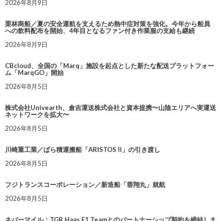
2026年8月9日
栗林商船／夏の安全運航を支えるため熱中症対策を強化。今年から船員
への飲料配布を開始、4年目となるファン付き作業服の支給も継続
2026年8月9日
CBcloud、全国の「Marq」施設を起点とした新たな配送プラットフォー
ム「MarqGO」開始
2026年8月5日
株式会社Univearth、倉吉運送株式会社と資本提携〜山陰エリアへ実運送
ネットワークを拡大〜
2026年8月5日
川崎重工業／ばら積運搬船「ARISTOS II」の引き渡し
2026年8月5日
フジトランスコーポレーション／新造船「蓉翔丸」就航
2026年8月5日
ネバーマイル：TGR Haas F1 Teamとのパートナーシップ契約を締結しま