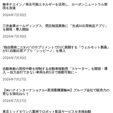
椿本チエイン／再生可能エネルギーを活用し、カーボンニュートラル実
現を加速
2026年7月30日
三井倉庫ホールディングス、受託物流業務に 「生成AI出荷検品アプリ」
を開発・導入開始
2026年7月30日
“独自開発こだわり”のサプリメントでD2C展開する「ウェルモット製薬」
がEC自動出荷アプリ「シッピーノ」を導入
2026年7月30日
自動車船の荷役中断を抑制する自動車移動用「スケーター」を開発・導
入 ～自力走行できない車両を約5分で移動可能に～
2026年7月27日
【㈱ハナインターナショナル×星清重機運輸㈱】グループ会社で販売力の
更なる強化ねらう
2026年7月27日
東京ミッドタウン八重洲でロボット配送サービスを本格始動