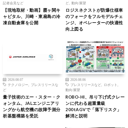
記者会見など
ど
,
動向/展望
【現地取材・動画】霞ヶ関キ
ロジスネクストが防爆仕様車
ャピタル、川崎・東扇島の冷
のフォークをフルモデルチェ
凍自動倉庫を公開
ンジ、オペレーターの快適性
向上図る
2026.08.07
2026.08.06
テクノロジー
,
プレスリリースな
プレスリリースなど
,
ロボット
,
ど
動向/展望
量子技術のエー・スター・ク
ROBO-HI、吊り下げ式クレー
ォンタム、JALエンジニアリ
ンに代わる超重量級
ングから航空機の故障予測分
200tAGVで「落下リスク」
析基盤構築を受託
解消と説明