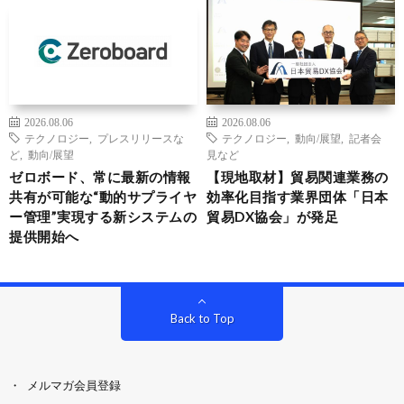
2026.08.06
2026.08.06
テクノロジー
,
プレスリリースな
テクノロジー
,
動向/展望
,
記者会
ど
,
動向/展望
見など
ゼロボード、常に最新の情報
【現地取材】貿易関連業務の
共有が可能な“動的サプライヤ
効率化目指す業界団体「日本
ー管理”実現する新システムの
貿易DX協会」が発足
提供開始へ
Back to Top
メルマガ会員登録