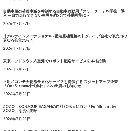
自動車船の荷役中断を抑制する自動車移動用「スケーター」を開発・導
入 ～自力走行できない車両を約5分で移動可能に～
2026年7月27日
【㈱ハナインターナショナル×星清重機運輸㈱】グループ会社で販売力の
更なる強化ねらう
2026年7月27日
東京ミッドタウン八重洲でロボット配送サービスを本格始動
2026年7月27日
上組／コンテナ物流最適化サービスを提供する スタートアップ企業
「OneStream株式会社」への出資のお知らせ
2026年7月21日
ZOZO、BONJOUR SAGANの自社EC拡大に向け「Fulfillment by
ZOZO」を提供開始
2026年7月21日