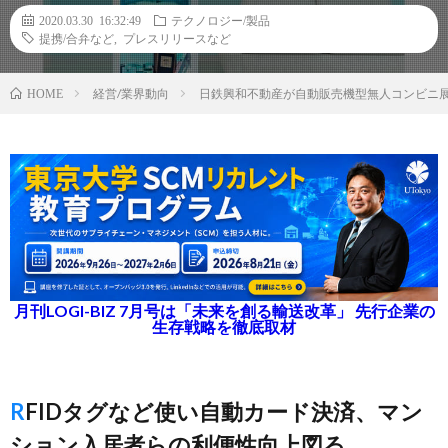
2020.03.30 16:32:49
テクノロジー/製品
提携/合弁など
,
プレスリリースなど
経営/業界動向
日鉄興和不動産が自動販売機型無人コンビニ展
HOME
月刊LOGI-BIZ 7月号は「未来を創る輸送改革」 先行企業の
生存戦略を徹底取材
RFIDタグなど使い自動カード決済、マン
ション入居者らの利便性向上図る