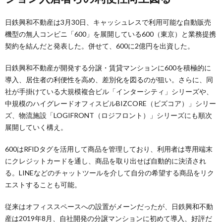
日鉄興和不動産は3月30日、キャッシュレスで利用可能な自動販売
機型の無人コンビニ「600」を展開している600（東京）と業務提携
契約を結んだと発表した。併せて、600に2億円を出資した。
日鉄興和不動産が開発する分譲・賃貸マンションに600を積極的に
導入、居住者の利便性を高め、差別化を図るのが狙い。さらに、同
社が手掛けている大規模複合ビル「インターシティ」シリーズや、
中規模のハイグレードオフィスビルBIZCORE（ビズコア）」シリー
ズ、物流施設「LOGIFRONT（ロジフロント）」シリーズにも順次
展開していく構え。
600はRFIDタグを活用して商品を管理しており、利用者は専用端末
にクレジットカードを通し、商品を取り出せば自動的に決済され
る。LINEなどのチャットツールを介して自分の希望する商品をリク
エストすることも可能。
従来はオフィススペースへの設置がメーンだったが、日鉄興和不動
産は2019年8月、自社開発の分譲マンションに初めて導入、好評だ