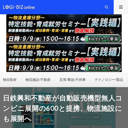
独自取材
物流施設/不動産
災害/事故/不祥事
テクノロジー/製品
日鉄興和不動産が自動販売機型無人コ
ンビニ展開の600と提携、物流施設に
も展開へ