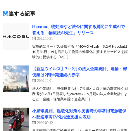
関連する記事
Hacobu、物効法など法令に関する質問に生成AIで
答える「物流法AI先生」リリース
2025.10.31
実験的にサービス提供する「MOVO AI Lab」第2弾 Hacobuは
10月31日、AIを活用して物流の効率化に資するサービスを試
験的に提供する「M[…]
【新型ウイルス】7～9月の法人企業統計、運輸・郵
便業は2四半期連続の赤字
2020.12.01
法人企業統計、設備投資も6・7％減とコロナ禍の影響続く 財
務省が12月1日発表した2020年7～9月期の法人企業統計によ
ると、金融・保険業を除く全産業[…]
小泉環境相、温暖化対策や災害時の非常用電源確保
へ配送車両EV化推進支援を表明
2020.09.12
日本郵便の電動二輪車視察、バッテリー着脱式に着目 小泉進