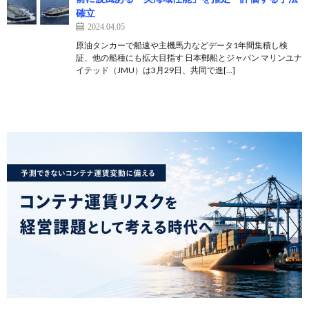
確立
2024.04.05
原油タンカーで船速や主機馬力などデータ1年間集積し検
証、他の船種にも拡大目指す 日本郵船とジャパン マリンユナ
イテッド（JMU）は3月29日、共同で進[…]