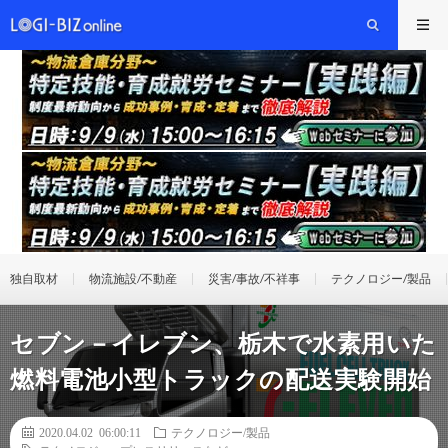
独自取材
物流施設/不動産
災害/事故/不祥事
テクノロジー/製品
セブン－イレブン、栃木で水素用いた
燃料電池小型トラックの配送実験開始
2020.04.02 06:00:11
テクノロジー/製品