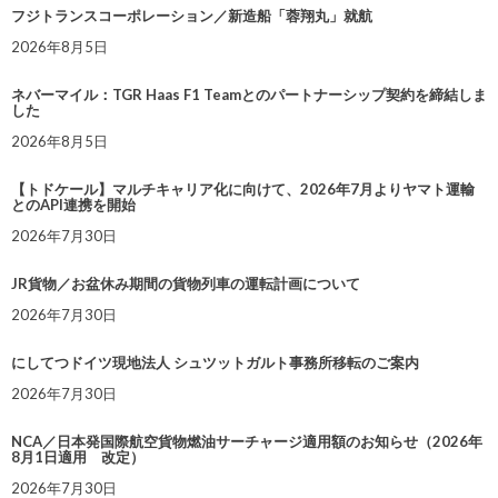
フジトランスコーポレーション／新造船「蓉翔丸」就航
2026年8月5日
ネバーマイル：TGR Haas F1 Teamとのパートナーシップ契約を締結しま
した
2026年8月5日
【トドケール】マルチキャリア化に向けて、2026年7月よりヤマト運輸
とのAPI連携を開始
2026年7月30日
JR貨物／お盆休み期間の貨物列車の運転計画について
2026年7月30日
にしてつドイツ現地法人 シュツットガルト事務所移転のご案内
2026年7月30日
NCA／日本発国際航空貨物燃油サーチャージ適用額のお知らせ（2026年
8月1日適用 改定）
2026年7月30日