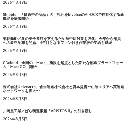
2026年8月9日
Shippio、「輸送中の商品」の可視化をInvoiceのAI-OCRで自動化する新
機能を提供開始
2026年8月9日
栗林商船／夏の安全運航を支えるため熱中症対策を強化。今年から船員
への飲料配布を開始、4年目となるファン付き作業服の支給も継続
2026年8月9日
CBcloud、全国の「Marq」施設を起点とした新たな配送プラットフォー
ム「MarqGO」開始
2026年8月5日
株式会社Univearth、倉吉運送株式会社と資本提携〜山陰エリアへ実運送
ネットワークを拡大〜
2026年8月5日
川崎重工業／ばら積運搬船「ARISTOS II」の引き渡し
2026年8月5日