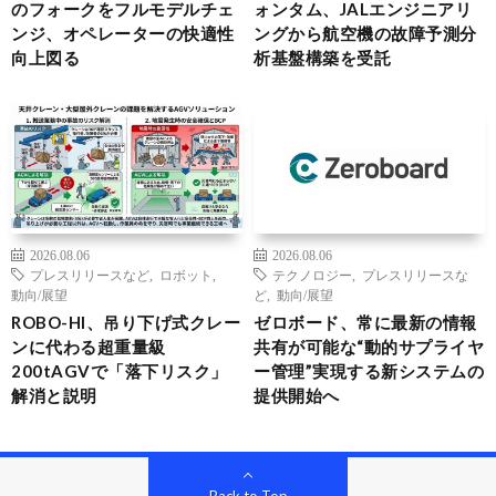
のフォークをフルモデルチェ
ォンタム、JALエンジニアリ
ンジ、オペレーターの快適性
ングから航空機の故障予測分
向上図る
析基盤構築を受託
2026.08.06
2026.08.06
プレスリリースなど
,
ロボット
,
テクノロジー
,
プレスリリースな
動向/展望
ど
,
動向/展望
ROBO-HI、吊り下げ式クレー
ゼロボード、常に最新の情報
ンに代わる超重量級
共有が可能な“動的サプライヤ
200tAGVで「落下リスク」
ー管理”実現する新システムの
解消と説明
提供開始へ
Back to Top