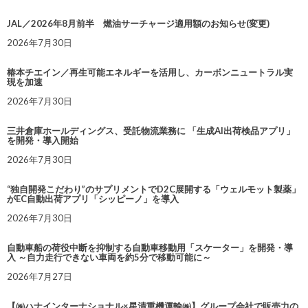
JAL／2026年8月前半 燃油サーチャージ適用額のお知らせ(変更)
2026年7月30日
椿本チエイン／再生可能エネルギーを活用し、カーボンニュートラル実
現を加速
2026年7月30日
三井倉庫ホールディングス、受託物流業務に 「生成AI出荷検品アプリ」
を開発・導入開始
2026年7月30日
“独自開発こだわり”のサプリメントでD2C展開する「ウェルモット製薬」
がEC自動出荷アプリ「シッピーノ」を導入
2026年7月30日
自動車船の荷役中断を抑制する自動車移動用「スケーター」を開発・導
入 ～自力走行できない車両を約5分で移動可能に～
2026年7月27日
【㈱ハナインターナショナル×星清重機運輸㈱】グループ会社で販売力の