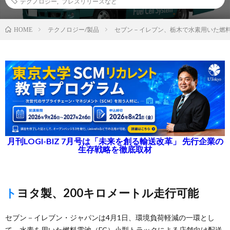
テクノロジー
,
プレスリリースなど
テクノロジー/製品
セブン－イレブン、栃木で水素用いた燃
HOME
月刊LOGI-BIZ 7月号は「未来を創る輸送改革」 先行企業の
生存戦略を徹底取材
トヨタ製、200キロメートル走行可能
セブン－イレブン・ジャパンは4月1日、環境負荷軽減の一環とし
て、水素を用いた燃料電池（FC）小型トラックによる店舗向け配送