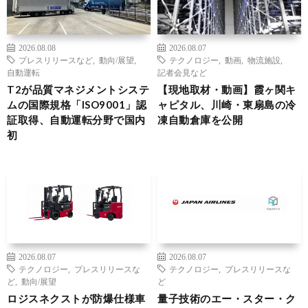
2026.08.08
2026.08.07
プレスリリースなど
,
動向/展望
,
テクノロジー
,
動画
,
物流施設
,
自動運転
記者会見など
T2が品質マネジメントシステ
【現地取材・動画】霞ヶ関キ
ムの国際規格「ISO9001」認
ャピタル、川崎・東扇島の冷
証取得、自動運転分野で国内
凍自動倉庫を公開
初
2026.08.07
2026.08.07
テクノロジー
,
プレスリリースな
テクノロジー
,
プレスリリースな
ど
,
動向/展望
ど
ロジスネクストが防爆仕様車
量子技術のエー・スター・ク