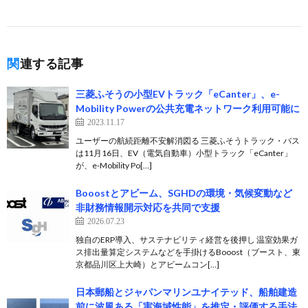
関連する記事
三菱ふそうの小型EVトラック「eCanter」、e-
Mobility Powerの公共充電ネットワーク利用可能に
2023.11.17
ユーザーの航続距離不安解消図る 三菱ふそうトラック・バス
は11月16日、EV（電気自動車）小型トラック「eCanter」
が、e-Mobility Po[…]
Booostとアビーム、SGHDの環境・気候変動など
非財務情報開示対応を共同で支援
2026.07.23
独自のERP導入、サステナビリティ経営を後押し 温室効果ガ
ス排出量算定システムなどを手掛けるBooost（ブースト、東
京都品川区上大崎）とアビームコン[…]
日本郵船とジャパンマリンユナイテッド、船舶建造
前に波風ある「実海域性能」を推定・評価する手法