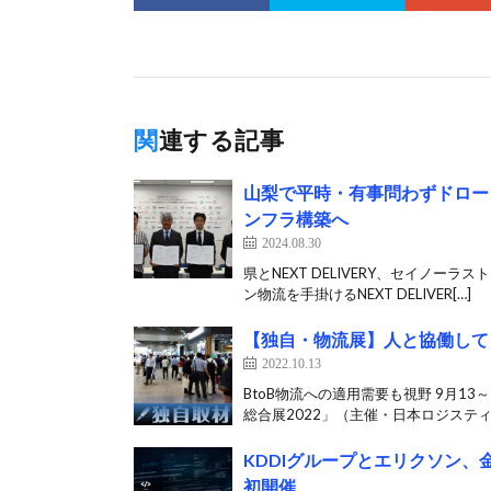
関連する記事
山梨で平時・有事問わずドロー
ンフラ構築へ
2024.08.30
県とNEXT DELIVERY、セイノ
ン物流を手掛けるNEXT DELIVER[…]
【独自・物流展】人と協働して
2022.10.13
BtoB物流への適用需要も視野 9月
総合展2022」（主催・日本ロジスティ
KDDIグループとエリクソン
初開催