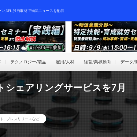
ーン,3PL,独自取材で物流ニュースを配信
事
テクノロジー/製品
雇用/人材
経営/業界動向
データ/
トシェアリングサービスを7月
ト
,
プレスリリースなど