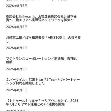
2026年8月5日
株式会社Univearth、倉吉運送株式会社と資本提
携〜山陰エリアへ実運送ネットワークを拡大〜
2026年8月5日
川崎重工業／ばら積運搬船「ARISTOS II」の引き渡
し
2026年8月5日
フジトランスコーポレーション／新造船「蓉翔丸」
就航
2026年8月5日
ネバーマイル：TGR Haas F1 Teamとのパートナー
シップ契約を締結しました
2026年8月5日
【トドケール】マルチキャリア化に向けて、2026
年7月よりヤマト運輸とのAPI連携を開始
2026年7月30日