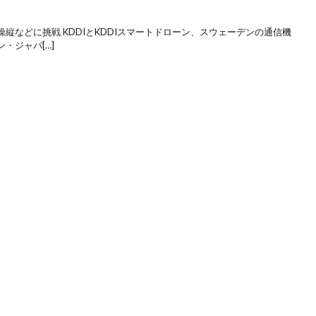
縦などに挑戦 KDDIとKDDIスマートドローン、スウェーデンの通信機
・ジャパ[…]