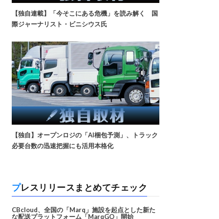
【独自連載】「今そこにある危機」を読み解く 国
際ジャーナリスト・ビニシウス氏
【独自】オープンロジの「AI梱包予測」、トラック
必要台数の迅速把握にも活用本格化
プレスリリースまとめてチェック
CBcloud、全国の「Marq」施設を起点とした新た
な配送プラットフォーム「MarqGO」開始