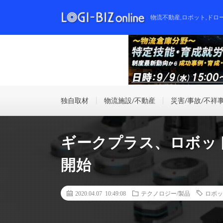
物流不動産,ロボット,ドロ
独自取材
物流施設/不動産
災害/事故/不祥
ギークプラス、ロボッ
開始
2020.04.07 10:49:08
テクノロジー/製品
ロボッ