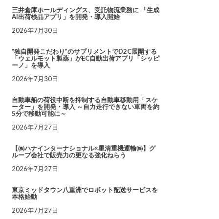
三井倉庫ホールディングス、受託物流業務に 「生成
AI出荷検品アプリ」を開発・導入開始
2026年7月30日
“独自開発こだわり”のサプリメントでD2C展開する
「ウェルモット製薬」がEC自動出荷アプリ「シッピ
ーノ」を導入
2026年7月30日
自動車船の荷役中断を抑制する自動車移動用「スケ
ーター」を開発・導入 ～自力走行できない車両を約
5分で移動可能に～
2026年7月27日
【㈱ハナインターナショナル×星清重機運輸㈱】グ
ループ会社で販売力の更なる強化ねらう
2026年7月27日
東京ミッドタウン八重洲でロボット配送サービスを
本格始動
2026年7月27日