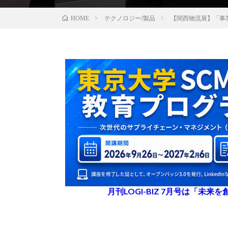
テクノロジー/製品
【関西物流展】「事
HOME
月刊LOGI-BIZ 7月号は「未