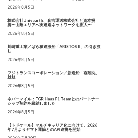
2026年8月5日
株式会社Univearth、倉吉運送株式会社と資本提
携〜山陰エリアへ実運送ネットワークを拡大〜
2026年8月5日
川崎重工業／ばら積運搬船「ARISTOS II」の引き渡
し
2026年8月5日
フジトランスコーポレーション／新造船「蓉翔丸」
就航
2026年8月5日
ネバーマイル：TGR Haas F1 Teamとのパートナー
シップ契約を締結しました
2026年8月5日
【トドケール】マルチキャリア化に向けて、2026
年7月よりヤマト運輸とのAPI連携を開始
2026年7月30日