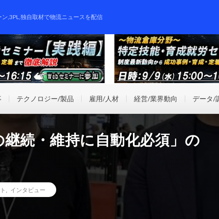
ーン,3PL,独自取材で物流ニュースを配信
事
テクノロジー/製品
雇用/人材
経営/業界動向
データ/
の継続・維持に自動化必須」の
ト
,
インタビュー