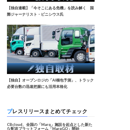
【独自連載】「今そこにある危機」を読み解く 国
際ジャーナリスト・ビニシウス氏
【独自】オープンロジの「AI梱包予測」、トラック
必要台数の迅速把握にも活用本格化
プレスリリースまとめてチェック
CBcloud、全国の「Marq」施設を起点とした新た
な配送プラットフォーム「MarqGO」開始