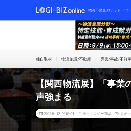
物流不動産,ロボット,ドロ
独自取材
物流施設/不動産
災害/事故/不祥
【関西物流展】「事業
声強まる
2024.04.12 06:00:04
テクノロジー/製品
ロボッ