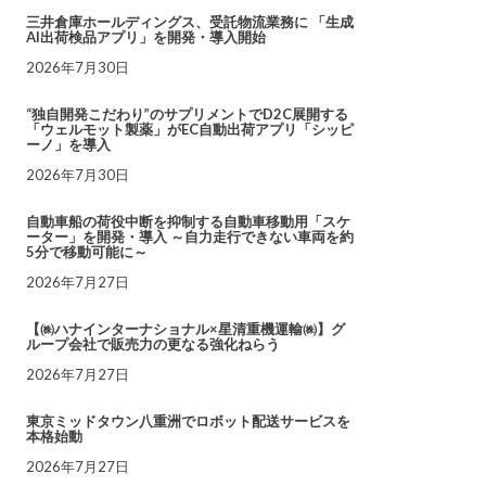
三井倉庫ホールディングス、受託物流業務に 「生成
AI出荷検品アプリ」を開発・導入開始
2026年7月30日
“独自開発こだわり”のサプリメントでD2C展開する
「ウェルモット製薬」がEC自動出荷アプリ「シッピ
ーノ」を導入
2026年7月30日
自動車船の荷役中断を抑制する自動車移動用「スケ
ーター」を開発・導入 ～自力走行できない車両を約
5分で移動可能に～
2026年7月27日
【㈱ハナインターナショナル×星清重機運輸㈱】グ
ループ会社で販売力の更なる強化ねらう
2026年7月27日
東京ミッドタウン八重洲でロボット配送サービスを
本格始動
2026年7月27日