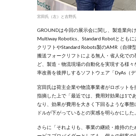
宮田氏（左）と吉野氏
GROUNDは今回の展示会に関し、製造業向
Multiway Robotics、Standard Robo
クリフトやStandard Robots製のAMR
搬送フォークリフトによる無人・省人化での
ど、製造・物流現場の自動化を実現する様々
率改善を後押しするソフトウェア「DyAs（
宮田氏は荷主企業や物流事業者がロボットを
指摘した上で「最近では、費用対効果は1で
なり、効果が費用を大きく下回るような事態
ドルが下がっているとの実感を明らかにした
さらに「それよりも、事業の継続・維持のた
ービスプロバイダーとしても、個々の顧客の