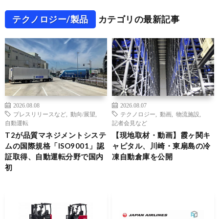
テクノロジー/製品
カテゴリの最新記事
2026.08.08
2026.08.07
プレスリリースなど
,
動向/展望
,
テクノロジー
,
動画
,
物流施設
,
自動運転
記者会見など
T2が品質マネジメントシステ
【現地取材・動画】霞ヶ関キ
ムの国際規格「ISO9001」認
ャピタル、川崎・東扇島の冷
証取得、自動運転分野で国内
凍自動倉庫を公開
初