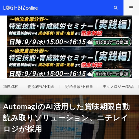
独自取材
物流施設/不動産
災害/事故/不祥事
テクノロジー/製品
AutomagiのAI活用した賞味期限自動
読み取りソリューション、ニチレイ
ロジが採用