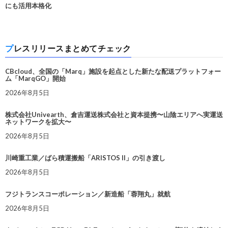
にも活用本格化
プレスリリースまとめてチェック
CBcloud、全国の「Marq」施設を起点とした新たな配送プラットフォー
ム「MarqGO」開始
2026年8月5日
株式会社Univearth、倉吉運送株式会社と資本提携〜山陰エリアへ実運送
ネットワークを拡大〜
2026年8月5日
川崎重工業／ばら積運搬船「ARISTOS II」の引き渡し
2026年8月5日
フジトランスコーポレーション／新造船「蓉翔丸」就航
2026年8月5日