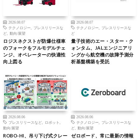
2026.08.07
2026.08.07
テクノロジー
,
プレスリリースな
テクノロジー
,
プレスリリースな
ど
,
動向/展望
ど
ロジスネクストが防爆仕様車
量子技術のエー・スター・ク
のフォークをフルモデルチェ
ォンタム、JALエンジニアリ
ンジ、オペレーターの快適性
ングから航空機の故障予測分
向上図る
析基盤構築を受託
2026.08.06
2026.08.06
プレスリリースなど
,
ロボット
,
テクノロジー
,
プレスリリースな
動向/展望
ど
,
動向/展望
ROBO-HI、吊り下げ式クレー
ゼロボード、常に最新の情報