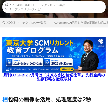
2020.04.08 08:46:11
テクノロジー/製品
AI
,
プレスリリースなど
テクノロジー/製品
AutomagiのAI活用した賞味期限自動
HOME
月刊LOGI-BIZ 7月号は「未来を創る輸送改革」 先行企業の
生存戦略を徹底取材
梱包箱の画像を活用、処理速度は2秒