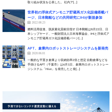
取り組み状況を公表した。 社内ア[…]
世界初の浮体式アンモニア貯蔵再ガス化設備搭載バ
ージ、日本郵船などの共同研究にIHIが新規参加
2022.08.23
燃料活用促進、脱炭素化貢献目指す 日本郵船は8月22日、日
本シップヤード、一般財団法人日本海事協会、IHIと浮体式ア
ンモニア貯蔵再ガス化設備搭載バージ[…]
APT、倉庫内ロボットストレージシステムを新発売
2020.06.01
一般的な平置き倉庫より収納効率2倍と想定 自動倉庫などを
手掛けるAPT（千葉市）は6月1日、倉庫内ロボットストレー
ジシステム「Hive」を発売したと発[…]