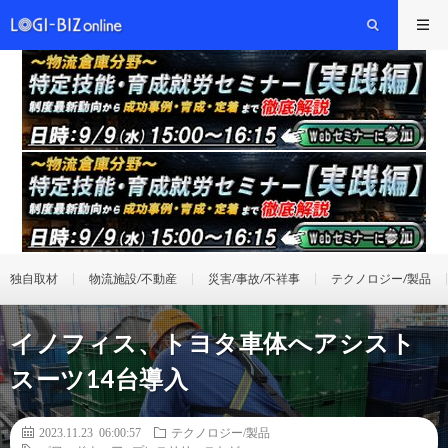
独自取材
物流施設/不動産
災害/事故/不祥事
テクノロジー/製品
イノフィス、トヨタ車体へアシスト
スーツ14台導入
2023.11.23 06:00:57
テクノロジー/製品