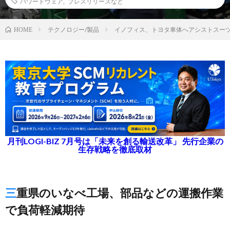
パワードウェア
,
プレスリリースなど
テクノロジー/製品
イノフィス、トヨタ車体へアシストスーツ
HOME
月刊LOGI-BIZ 7月号は「未来を創る輸送改革」 先行企業の
生存戦略を徹底取材
三重県のいなべ工場、部品などの運搬作業
で負荷軽減期待