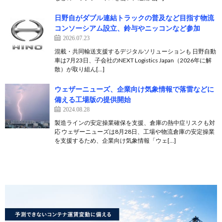
日野自がダブル連結トラックの普及など目指す物流
コンソーシアム設立、鈴与やニッコンなど参加
2026.07.23
混載・共同輸送支援するデジタルソリューションも 日野自動
車は7月23日、子会社のNEXT Logistics Japan（2026年に解
散）が取り組ん[…]
ウェザーニューズ、企業向け気象情報で落雷などに
備える工場版の提供開始
2024.08.28
製造ラインの安定操業確保を支援、倉庫の熱中症リスクも対
応 ウェザーニューズは8月28日、工場や物流倉庫の安定操業
を支援するため、企業向け気象情報「ウェ[…]