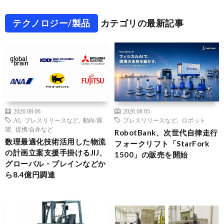
テクノロジー/製品
カテゴリの最新記事
2026.08.06
2026.08.05
AI
,
プレスリリースなど
,
動向/展
プレスリリースなど
,
ロボット
望
,
提携/合弁など
RobotBank、次世代自律走行
数理最適化技術活用した物流
フォークリフト「StarFork
の計画立案支援手掛けるJIJ、
1500」の販売を開始
グローバル・ブレインなどか
ら8.4億円調達