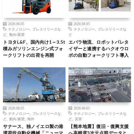
2026.08.05
2026.08.05
テクノロジー
,
プレスリリースな
テクノロジー
,
プレスリリースな
ど
,
動向/展望
ど
トヨタL&F、国内向け1～3.5t
エバラ物流、ロボットパレタ
積みガソリンエンジン式フォ
イザーと連携するハクオウロ
ークリフトの出荷を再開
ボの自動フォークリフト導入
2026.08.05
2026.08.05
テクノロジー
,
プレスリリースな
テクノロジー
,
プレスリリースな
ど
,
動向/展望
,
海外
ど
,
災害
サナース、独ノイエロ製の港
【熊本地震】復旧・復興支援
湾荷役自動化機械「ニューマ
へ高精度3次元点群データと