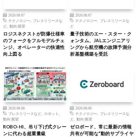
2026.08.07
2026.08.07
テクノロジー
,
プレスリリースな
テクノロジー
,
プレスリリースな
ど
,
動向/展望
ど
ロジスネクストが防爆仕様車
量子技術のエー・スター・ク
のフォークをフルモデルチェ
ォンタム、JALエンジニアリ
ンジ、オペレーターの快適性
ングから航空機の故障予測分
向上図る
析基盤構築を受託
2026.08.06
2026.08.06
プレスリリースなど
,
ロボット
,
テクノロジー
,
プレスリリースな
動向/展望
ど
,
動向/展望
ROBO-HI、吊り下げ式クレー
ゼロボード、常に最新の情報
ンに代わる超重量級
共有が可能な“動的サプライヤ