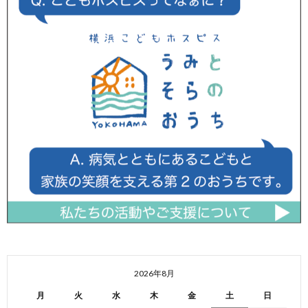
2026年8月
月
火
水
木
金
土
日