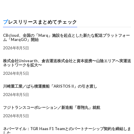
プレスリリースまとめてチェック
CBcloud、全国の「Marq」施設を起点とした新たな配送プラットフォー
ム「MarqGO」開始
2026年8月5日
株式会社Univearth、倉吉運送株式会社と資本提携〜山陰エリアへ実運送
ネットワークを拡大〜
2026年8月5日
川崎重工業／ばら積運搬船「ARISTOS II」の引き渡し
2026年8月5日
フジトランスコーポレーション／新造船「蓉翔丸」就航
2026年8月5日
ネバーマイル：TGR Haas F1 Teamとのパートナーシップ契約を締結しま
した