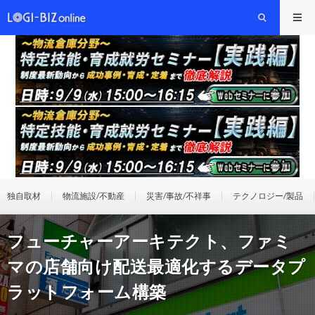
独自取材
物流施設/不動産
災害/事故/不祥事
テクノロジー/製品
フューチャーアーキテクト、ファミ
マの店舗向け配送最適化するデータプ
ラットフォーム構築