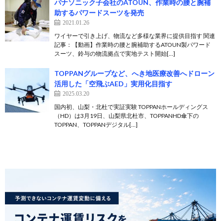
パナソニック子会社のATOUN、作業時の腰と腕補
助するパワードスーツを発売
2021.01.26
ワイヤーで引き上げ、物流など多様な業界に提供目指す 関連
記事：【動画】作業時の腰と腕補助するATOUN製パワード
スーツ、鈴与の物流拠点で実地テスト開始[…]
TOPPANグループなど、へき地医療改善へドローン
活用した「空飛ぶAED」実用化目指す
2025.03.20
国内初、山梨・北杜で実証実験 TOPPANホールディングス
（HD）は3月19日、山梨県北杜市、TOPPANHD傘下の
TOPPAN、TOPPANデジタル[…]