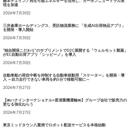
椿本チエイン／再生可能エネルギーを活用し、カーボンニュートラル実
現を加速
2026年7月30日
三井倉庫ホールディングス、受託物流業務に 「生成AI出荷検品アプリ」
を開発・導入開始
2026年7月30日
“独自開発こだわり”のサプリメントでD2C展開する「ウェルモット製薬」
がEC自動出荷アプリ「シッピーノ」を導入
2026年7月30日
自動車船の荷役中断を抑制する自動車移動用「スケーター」を開発・導
入 ～自力走行できない車両を約5分で移動可能に～
2026年7月27日
【㈱ハナインターナショナル×星清重機運輸㈱】グループ会社で販売力の
更なる強化ねらう
2026年7月27日
東京ミッドタウン八重洲でロボット配送サービスを本格始動