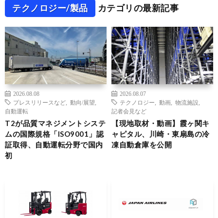
テクノロジー/製品
カテゴリの最新記事
2026.08.08
2026.08.07
プレスリリースなど
,
動向/展望
,
テクノロジー
,
動画
,
物流施設
,
自動運転
記者会見など
T2が品質マネジメントシステ
【現地取材・動画】霞ヶ関キ
ムの国際規格「ISO9001」認
ャピタル、川崎・東扇島の冷
証取得、自動運転分野で国内
凍自動倉庫を公開
初