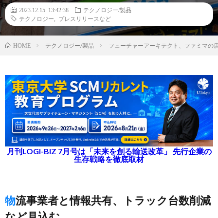
2023.12.15 13:42:38
テクノロジー/製品
テクノロジー
,
プレスリリースなど
テクノロジー/製品
フューチャーアーキテクト、ファミマの
HOME
月刊LOGI-BIZ 7月号は「未来を創る輸送改革」 先行企業の
生存戦略を徹底取材
物流事業者と情報共有、トラック台数削減
など見込む