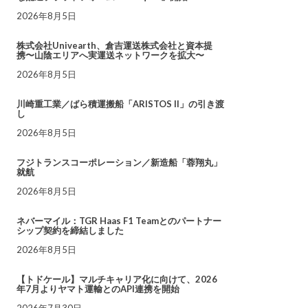
2026年8月5日
株式会社Univearth、倉吉運送株式会社と資本提
携〜山陰エリアへ実運送ネットワークを拡大〜
2026年8月5日
川崎重工業／ばら積運搬船「ARISTOS II」の引き渡
し
2026年8月5日
フジトランスコーポレーション／新造船「蓉翔丸」
就航
2026年8月5日
ネバーマイル：TGR Haas F1 Teamとのパートナー
シップ契約を締結しました
2026年8月5日
【トドケール】マルチキャリア化に向けて、2026
年7月よりヤマト運輸とのAPI連携を開始
2026年7月30日