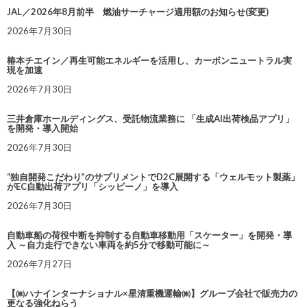
JAL／2026年8月前半 燃油サーチャージ適用額のお知らせ(変更)
2026年7月30日
椿本チエイン／再生可能エネルギーを活用し、カーボンニュートラル実
現を加速
2026年7月30日
三井倉庫ホールディングス、受託物流業務に 「生成AI出荷検品アプリ」
を開発・導入開始
2026年7月30日
“独自開発こだわり”のサプリメントでD2C展開する「ウェルモット製薬」
がEC自動出荷アプリ「シッピーノ」を導入
2026年7月30日
自動車船の荷役中断を抑制する自動車移動用「スケーター」を開発・導
入 ～自力走行できない車両を約5分で移動可能に～
2026年7月27日
【㈱ハナインターナショナル×星清重機運輸㈱】グループ会社で販売力の
更なる強化ねらう