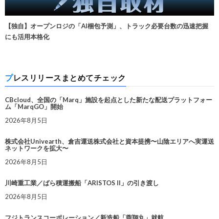
【独自】オープンロジの「AI梱包予測」、トラック必要台数の迅速把握
にも活用本格化
プレスリリースまとめてチェック
CBcloud、全国の「Marq」施設を起点とした新たな配送プラットフォー
ム「MarqGO」開始
2026年8月5日
株式会社Univearth、倉吉運送株式会社と資本提携〜山陰エリアへ実運送
ネットワークを拡大〜
2026年8月5日
川崎重工業／ばら積運搬船「ARISTOS II」の引き渡し
2026年8月5日
フジトランスコーポレーション／新造船「蓉翔丸」就航