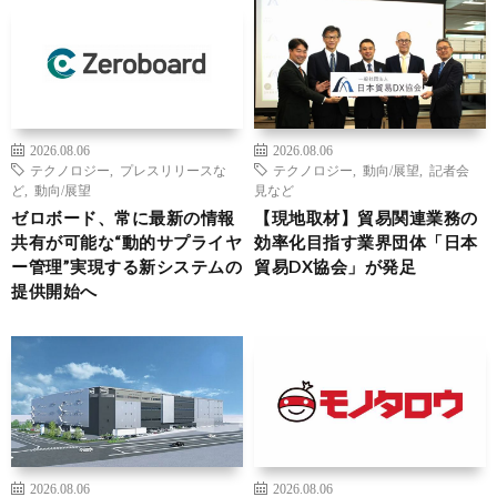
2026.08.06
2026.08.06
テクノロジー
,
プレスリリースな
テクノロジー
,
動向/展望
,
記者会
ど
,
動向/展望
見など
ゼロボード、常に最新の情報
【現地取材】貿易関連業務の
共有が可能な“動的サプライヤ
効率化目指す業界団体「日本
ー管理”実現する新システムの
貿易DX協会」が発足
提供開始へ
2026.08.06
2026.08.06