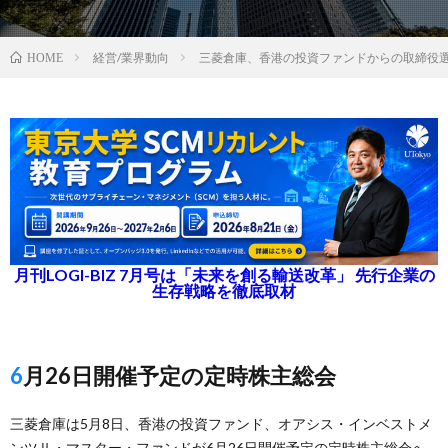
経営/業界動向
三菱倉庫、香港の投資ファンドからの取締役
HOME
月刊LOGI-BIZ 7月号は「未来を創る輸送改革」 先行企業の
生存戦略を徹底取材
6月26日開催予定の定時株主総会
三菱倉庫は5月8日、香港の投資ファンド、オアシス・インベストメ
ンツⅡ・マスター・ファンドが6月26日開催予定の定時株主総会へ