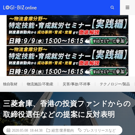
独自取材
物流施設/不動産
災害/事故/不祥事
テクノロジー/製品
三菱倉庫、香港の投資ファンドからの
取締役選任などの提案に反対表明
2020.05.08 18:44:38
経営/業界動向
プレスリリースなど