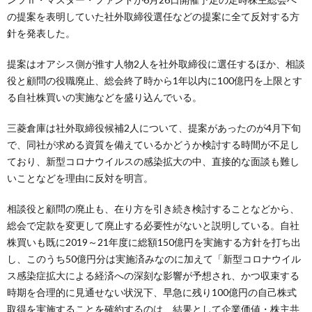
の提案を表明していた社外取締役選任などの提案に全て反対する方
針を発表した。
提案はオアシス側が推す人物2人を社外取締役に選任するほか、相談
役と顧問の役職廃止、総会終了時から1年以内に100億円を上限とす
る自社株買いの実施などを盛り込んでいる。
三菱倉庫は社外取締役候補2人について、提案があったのが4月下旬
で、同社が求める資質を備えているかどうか検討する時間が不足し
ており、新型コロナウイルスの感染拡大の中、直接的な面談も難し
いことなどを理由に反対を明言。
相談役と顧問の廃止も、在り方を引き続き検討することなどから、
総会で定款を変更して廃止する必要性がないと説明している。自社
株買いも既に2019～21年度に総額150億円を実施する方針を打ち出
し、このうち50億円分は実施済みなのに加えて「新型コロナウイル
ス感染症拡大による経済への深刻な影響が予想され、かつ収束する
時期を合理的に見通せない状況下、早急に残り100億円の自己株式
取得を実施することを確約するのは、結果として企業価値・株主共