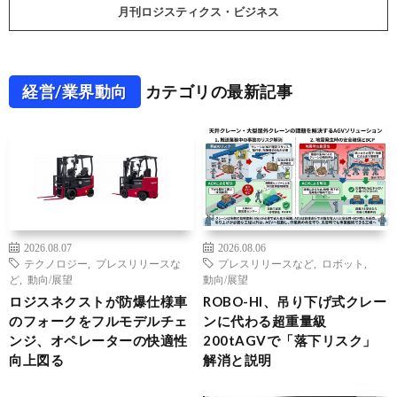
月刊ロジスティクス・ビジネス
経営/業界動向
カテゴリの最新記事
2026.08.07
2026.08.06
テクノロジー
,
プレスリリースな
プレスリリースなど
,
ロボット
,
ど
,
動向/展望
動向/展望
ロジスネクストが防爆仕様車
ROBO-HI、吊り下げ式クレー
のフォークをフルモデルチェ
ンに代わる超重量級
ンジ、オペレーターの快適性
200tAGVで「落下リスク」
向上図る
解消と説明