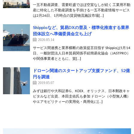
一五不動産調査、需要旺盛でほぼ空室なしが続く 工業用不動
産に特化した不動産調査を手掛ける一五不動産情報サービス
は2月26日、1月時点の賃貸物流施設市場[…]
Shippioなど、貿易DXの普及・標準化推進する業界
団体設立へ準備委員会立ち上げ
2026.05.14
サービス間連携と業界横断の政策提言目指す Shippioは5月14
日、一般財団法人日本貿易関係手続簡易化協会（JASTPRO）
や関係事業者とともに、貿[…]
ドローン関連のスタートアップ支援ファンド、52億
円を調達
2019.05.07
みずほ銀行や大和証券G、KDDI、オリックス、日本郵政キャ
ピタルなど出資、本田圭佑氏も参加 ドローン（小型無人機）
やエアモビリティーの実用化・商用化に[…]