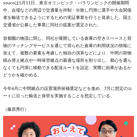
soucoは5月11日、東京オリンピック・パラリンピックの開催期間
中、会場などの周辺で交通量を抑制・分散し円滑に選手や大会関係
者を輸送できるようにするための実証事業を行うと発表した。国土
交通省が公募した事業に同社の提案が選定された。
首都圏の物流に関し、同社が展開している倉庫の空きスペースと荷
物のマッチングサービスを通じて得られた倉庫の利用状況の情報に
加えて、複数の要素を考慮した独自の演算などにより、中間の荷物
積み替え拠点や一時保管拠点の最適な場所を割り出し、都心を通ら
なくても円滑に移動できる配送ルートを設定。実際に効果があるか
どうかを確かめる。
今年6月に中間拠点の設置場所候補選定などを進め、7月に想定のル
ートに沿った輸送と保管を実施することを想定している。
（藤原秀行）