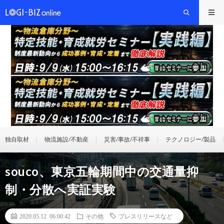
独自取材
物流施設/不動産
災害/事故/不祥事
テクノロジー/製品
souco、東京五輪期間中の交通量抑
制・分散へ実証実験
2020.05.12 06:00:42
その他
プレスリリースなど