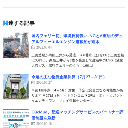
関連する記事
国内フェリー初、環境負荷低いLNGとA重油のデュ
アルフューエルエンジン搭載船が進水
2022.03.04
三菱造船が商船三井から受注、SOx排出ほぼゼロに 三菱造船
は3月3日、商船三井から2隻を受注して建造中のLNG（液化
天然ガス）燃料フェリーのうち、1番[…]
今週の主な物流企業決算（7月27～31日）
2020.07.27
※第1四半期（4～6月）対象・予定は変更になる可能性があ
ります ▼27日（月）＝トランコム ▼29日（水）＝ヒガシト
ゥエンティワン、サカイ引越センター[…]
CBcloud、配送マッチングサービスのパートナー評
価制度を刷新
2020.09.18