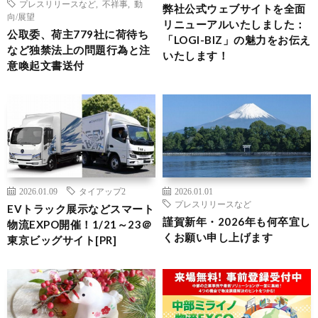
プレスリリースなど
,
不祥事
,
動
弊社公式ウェブサイトを全面
向/展望
リニューアルいたしました：
公取委、荷主779社に荷待ち
「LOGI-BIZ」の魅力をお伝え
など独禁法上の問題行為と注
いたします！
意喚起文書送付
2026.01.09
タイアップ2
2026.01.01
プレスリリースなど
EVトラック展示などスマート
謹賀新年・2026年も何卒宜し
物流EXPO開催！1/21～23＠
くお願い申し上げます
東京ビッグサイト[PR]