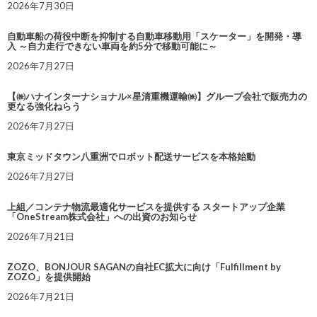
2026年7月30日
自動車船の荷役中断を抑制する自動車移動用「スケーター」を開発・導
入 ～自力走行できない車両を約5分で移動可能に～
2026年7月27日
【㈱ハナインターナショナル×星清重機運輸㈱】グループ会社で販売力の
更なる強化ねらう
2026年7月27日
東京ミッドタウン八重洲でロボット配送サービスを本格始動
2026年7月27日
上組／コンテナ物流最適化サービスを提供する スタートアップ企業
「OneStream株式会社」への出資のお知らせ
2026年7月21日
ZOZO、BONJOUR SAGANの自社EC拡大に向け「Fulfillment by
ZOZO」を提供開始
2026年7月21日