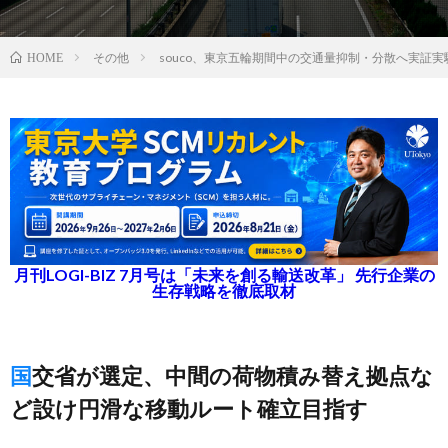
その他
souco、東京五輪期間中の交通量抑制・分散へ実証実
HOME
月刊LOGI-BIZ 7月号は「未来を創る輸送改革」 先行企業の
生存戦略を徹底取材
国交省が選定、中間の荷物積み替え拠点な
ど設け円滑な移動ルート確立目指す