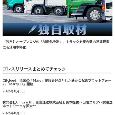
【独自】オープンロジの「AI梱包予測」、トラック必要台数の迅速把握
にも活用本格化
プレスリリースまとめてチェック
CBcloud、全国の「Marq」施設を起点とした新たな配送プラットフォー
ム「MarqGO」開始
2026年8月5日
株式会社Univearth、倉吉運送株式会社と資本提携〜山陰エリアへ実運送
ネットワークを拡大〜
2026年8月5日