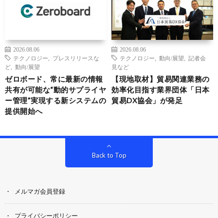
2026.08.06
2026.08.06
テクノロジー
,
プレスリリースな
テクノロジー
,
動向/展望
,
記者会
ど
,
動向/展望
見など
ゼロボード、常に最新の情報
【現地取材】貿易関連業務の
共有が可能な“動的サプライヤ
効率化目指す業界団体「日本
ー管理”実現する新システムの
貿易DX協会」が発足
提供開始へ
Back to Top
メルマガ会員登録
プライバシーポリシー