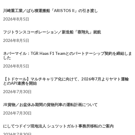
川崎重工業／ばら積運搬船「ARISTOS II」の引き渡し
2026年8月5日
フジトランスコーポレーション／新造船「蓉翔丸」就航
2026年8月5日
ネバーマイル：TGR Haas F1 Teamとのパートナーシップ契約を締結しま
した
2026年8月5日
【トドケール】マルチキャリア化に向けて、2026年7月よりヤマト運輸
とのAPI連携を開始
2026年7月30日
JR貨物／お盆休み期間の貨物列車の運転計画について
2026年7月30日
にしてつドイツ現地法人 シュツットガルト事務所移転のご案内
2026年7月30日