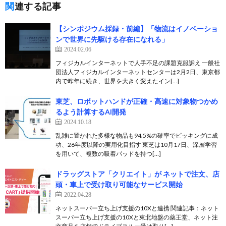
関連する記事
【シンポジウム採録・前編】「物流はイノベーショ
ンで世界に先駆ける存在になれる」
2024.02.06
フィジカルインターネットで人手不足の課題克服訴え 一般社
団法人フィジカルインターネットセンターは2月2日、東京都
内で昨年に続き、世界を大きく変えたイン[…]
東芝、ロボットハンドが正確・高速に対象物つかめ
るよう計算するAI開発
2024.10.18
乱雑に置かれた多様な物品も94.5%の確率でピッキングに成
功、26年度以降の実用化目指す 東芝は10月17日、深層学習
を用いて、複数の吸着パッドを持つ[…]
ドラッグストア「クリエイト」が ネットで注文、店
頭・車上で受け取り可能なサービス開始
2022.04.28
ネットスーパー立ち上げ支援の10Xと連携 関連記事：ネット
スーパー立ち上げ支援の10Xと東北地盤の薬王堂、ネット注