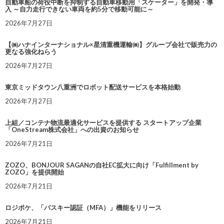
自動車船の荷役中断を抑制する自動車移動用「スケーター」を開発・導
入 ～自力走行できない車両を約5分で移動可能に～
2026年7月27日
【㈱ハナインターナショナル×星清重機運輸㈱】グループ会社で販売力の
更なる強化ねらう
2026年7月27日
東京ミッドタウン八重洲でロボット配送サービスを本格始動
2026年7月27日
上組／コンテナ物流最適化サービスを提供する スタートアップ企業
「OneStream株式会社」への出資のお知らせ
2026年7月21日
ZOZO、BONJOUR SAGANの自社EC拡大に向け「Fulfillment by
ZOZO」を提供開始
2026年7月21日
ロジポケ、「パスキー認証（MFA）」機能をリリース
2026年7月21日