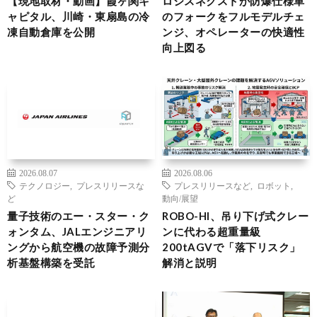
【現地取材・動画】霞ヶ関キ
ロジスネクストが防爆仕様車
ャピタル、川崎・東扇島の冷
のフォークをフルモデルチェ
凍自動倉庫を公開
ンジ、オペレーターの快適性
向上図る
2026.08.07
2026.08.06
テクノロジー
,
プレスリリースな
プレスリリースなど
,
ロボット
,
ど
動向/展望
量子技術のエー・スター・ク
ROBO-HI、吊り下げ式クレー
ォンタム、JALエンジニアリ
ンに代わる超重量級
ングから航空機の故障予測分
200tAGVで「落下リスク」
析基盤構築を受託
解消と説明