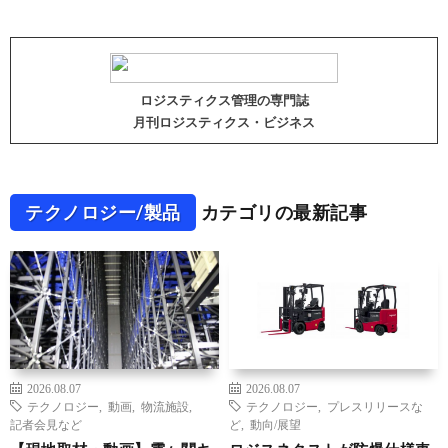
ロジスティクス管理の専門誌
月刊ロジスティクス・ビジネス
テクノロジー/製品
カテゴリの最新記事
2026.08.07
2026.08.07
テクノロジー
,
動画
,
物流施設
,
テクノロジー
,
プレスリリースな
記者会見など
ど
,
動向/展望