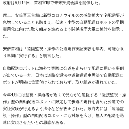
政府は5月14日、首相官邸で未来投資会議を開催した。
席上、安倍晋三首相は新型コロナウイルスの感染拡大で宅配需要が
急増していることも踏まえ、低速・小型の自動配送ロボットの早期
実用化に向けた取り組みを進めるよう関係省庁大臣に検討を指示し
た。
安倍首相は「遠隔監視・操作の公道走行実証実験を年内、可能な限
り早期に実行する」と明言した。
自動配送ロボットは海外で実際に公道を走らせて配送に用いる事例
が出ている一方、日本は道路交通法や道路運送車両法で自動配送ロ
ボットが明確に位置付けられておらず、取り組みが遅れていた。
今年4月には監視・操縦者が近くで見ながら追従する「近接監視・操
作」型の自動配送ロボットに限定して歩道の走行を含めた公道での
実証実験が行えるよう法令などが改正された。政府内には「遠隔監
視・操作」型の自動配送ロボットにも対象を広げ、無人の配送を迅
速に実現させたいとの思惑がある。