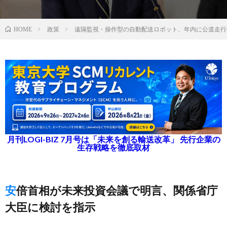
政策
遠隔監視・操作型の自動配送ロボット、年内に公道走行
HOME
月刊LOGI-BIZ 7月号は「未来を創る輸送改革」 先行企業の
生存戦略を徹底取材
安倍首相が未来投資会議で明言、関係省庁
大臣に検討を指示