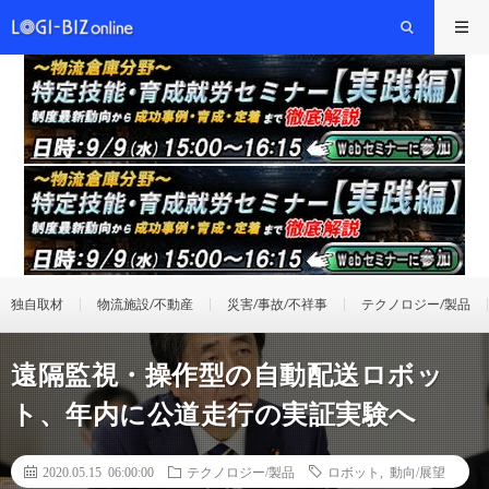
独自取材
物流施設/不動産
災害/事故/不祥事
テクノロジー/製品
遠隔監視・操作型の自動配送ロボッ
ト、年内に公道走行の実証実験へ
2020.05.15 06:00:00
テクノロジー/製品
ロボット
,
動向/展望