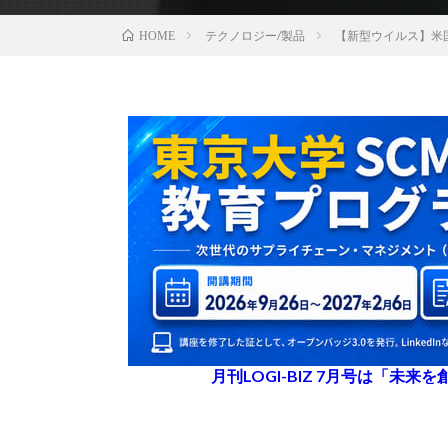
テクノロジー/製品
【新型ウイルス】米
HOME
月刊LOGI-BIZ 7月号は「未