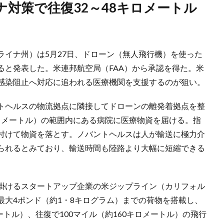
ライナ州）は5月27日、ドローン（無人飛行機）を使った
ると発表した。米連邦航空局（FAA）から承認を得た。米
感染阻止へ対応に追われる医療機関を支援するのが狙い。
トヘルスの物流拠点に隣接してドローンの離発着拠点を整
8キロメートル）の範囲内にある病院に医療物資を届ける。指
付けて物資を落とす。ノバントヘルスは人が輸送に極力介
られるとみており、輸送時間も陸路より大幅に短縮できる
掛けるスタートアップ企業の米ジップライン（カリフォル
最大4ポンド（約1・8キログラム）までの荷物を搭載し、
ートル）、往復で100マイル（約160キロメートル）の飛行