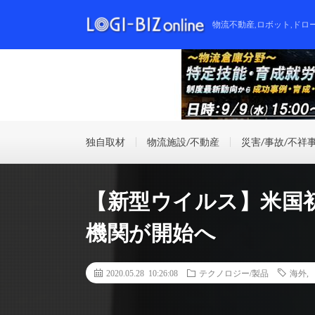
物流不動産,ロボット,ドロ
独自取材
物流施設/不動産
災害/事故/不祥
【新型ウイルス】米国
機関が開始へ
2020.05.28 10:26:08
テクノロジー/製品
海外
,