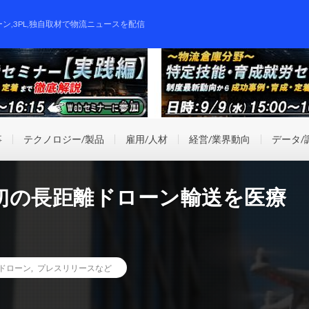
ーン,3PL,独自取材で物流ニュースを配信
事
テクノロジー/製品
雇用/人材
経営/業界動向
データ/
初の長距離ドローン輸送を医療
ドローン
,
プレスリリースなど