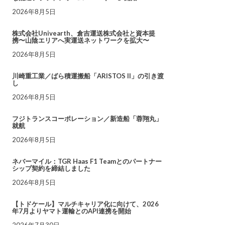
2026年8月5日
株式会社Univearth、倉吉運送株式会社と資本提
携〜山陰エリアへ実運送ネットワークを拡大〜
2026年8月5日
川崎重工業／ばら積運搬船「ARISTOS II」の引き渡
し
2026年8月5日
フジトランスコーポレーション／新造船「蓉翔丸」
就航
2026年8月5日
ネバーマイル：TGR Haas F1 Teamとのパートナー
シップ契約を締結しました
2026年8月5日
【トドケール】マルチキャリア化に向けて、2026
年7月よりヤマト運輸とのAPI連携を開始
2026年7月30日