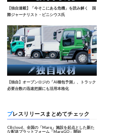
【独自連載】「今そこにある危機」を読み解く 国
際ジャーナリスト・ビニシウス氏
【独自】オープンロジの「AI梱包予測」、トラック
必要台数の迅速把握にも活用本格化
プレスリリースまとめてチェック
CBcloud、全国の「Marq」施設を起点とした新た
な配送プラットフォーム「MarqGO」開始