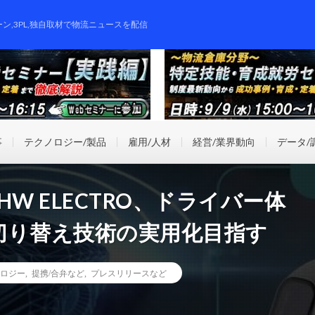
ーン,3PL,独自取材で物流ニュースを配信
事
テクノロジー/製品
雇用/人材
経営/業界動向
データ/
W ELECTRO、ドライバー体
切り替え技術の実用化目指す
ロジー
,
提携/合弁など
,
プレスリリースなど