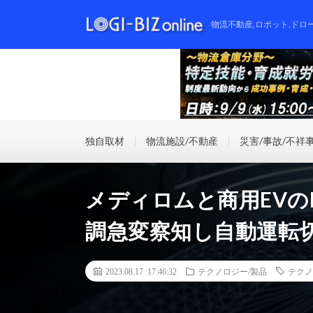
物流不動産,ロボット,ドロ
独自取材
物流施設/不動産
災害/事故/不祥
メディロムと商用EVのH
調急変察知し自動運転
2023.08.17 17:46:32
テクノロジー/製品
テクノ