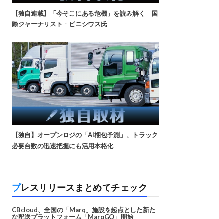
【独自連載】「今そこにある危機」を読み解く 国
際ジャーナリスト・ビニシウス氏
【独自】オープンロジの「AI梱包予測」、トラック
必要台数の迅速把握にも活用本格化
プレスリリースまとめてチェック
CBcloud、全国の「Marq」施設を起点とした新た
な配送プラットフォーム「MarqGO」開始