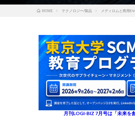
テクノロジー/製品
メディロムと商用EV
HOME
月刊LOGI-BIZ 7月号は「未