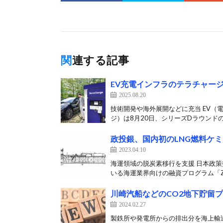
関連する記事
EV充電インフラのテラチャージ
2025.08.20
技術開発や海外展開などに充当 EV（電気
ジ）は8月20日、シリーズDラウンドの[
政投銀、国内初のLNG燃料ケ
2023.04.10
海運領域の脱炭素移行を支援 日本政策投
いる海運業界向けの融資プログラム「Zer
川崎汽船などのCO2地下貯留
2024.02.27
製鉄所や発電所からの排出分を海上輸送