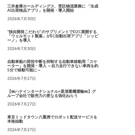
三井倉庫ホールディングス、受託物流業務に 「生成
AI出荷検品アプリ」を開発・導入開始
2026年7月30日
“独自開発こだわり”のサプリメントでD2C展開する
「ウェルモット製薬」がEC自動出荷アプリ「シッピ
ーノ」を導入
2026年7月30日
自動車船の荷役中断を抑制する自動車移動用「スケ
ーター」を開発・導入 ～自力走行できない車両を約
5分で移動可能に～
2026年7月27日
【㈱ハナインターナショナル×星清重機運輸㈱】グ
ループ会社で販売力の更なる強化ねらう
2026年7月27日
東京ミッドタウン八重洲でロボット配送サービスを
本格始動
2026年7月27日