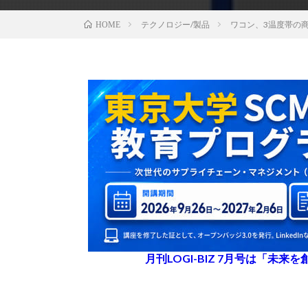
テクノロジー/製品
ワコン、3温度帯の
HOME
月刊LOGI-BIZ 7月号は「未