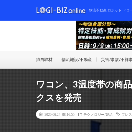
物流不動産,ロボット,ドロ
独自取材
物流施設/不動産
災害/事故/不祥
ワコン、3温度帯の商
クスを発売
2020.06.24 08:16:55
テクノロジー/製品
プレス