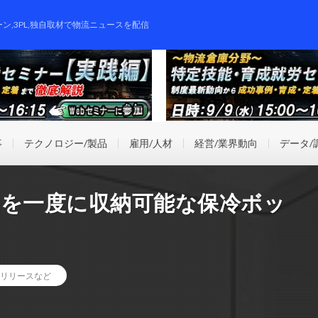
ーン,3PL,独自取材で物流ニュースを配信
事
テクノロジー/製品
雇用/人材
経営/業界動向
データ/
品を一度に収納可能な保冷ボッ
リリースなど