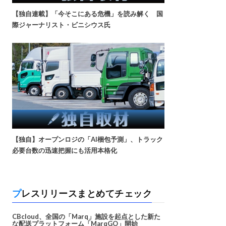
【独自連載】「今そこにある危機」を読み解く 国
際ジャーナリスト・ビニシウス氏
【独自】オープンロジの「AI梱包予測」、トラック
必要台数の迅速把握にも活用本格化
プレスリリースまとめてチェック
CBcloud、全国の「Marq」施設を起点とした新た
な配送プラットフォーム「MarqGO」開始