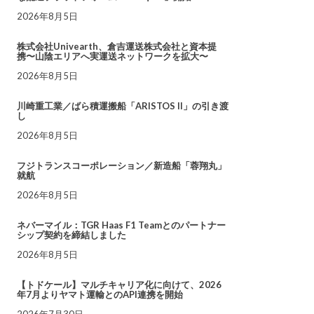
2026年8月5日
株式会社Univearth、倉吉運送株式会社と資本提
携〜山陰エリアへ実運送ネットワークを拡大〜
2026年8月5日
川崎重工業／ばら積運搬船「ARISTOS II」の引き渡
し
2026年8月5日
フジトランスコーポレーション／新造船「蓉翔丸」
就航
2026年8月5日
ネバーマイル：TGR Haas F1 Teamとのパートナー
シップ契約を締結しました
2026年8月5日
【トドケール】マルチキャリア化に向けて、2026
年7月よりヤマト運輸とのAPI連携を開始
2026年7月30日