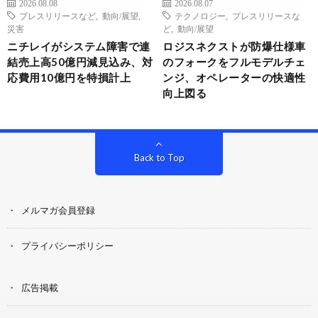
2026.08.08
2026.08.07
プレスリリースなど
,
動向/展望
,
テクノロジー
,
プレスリリースな
災害
ど
,
動向/展望
ニチレイがシステム障害で連
ロジスネクストが防爆仕様車
結売上高50億円減見込み、対
のフォークをフルモデルチェ
応費用10億円を特損計上
ンジ、オペレーターの快適性
向上図る
Back to Top
メルマガ会員登録
プライバシーポリシー
広告掲載