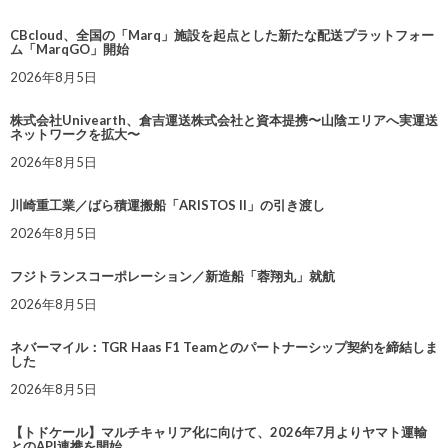
CBcloud、全国の「Marq」施設を起点とした新たな配送プラットフォー
ム「MarqGO」開始
2026年8月5日
株式会社Univearth、倉吉運送株式会社と資本提携〜山陰エリアへ実運送
ネットワークを拡大〜
2026年8月5日
川崎重工業／ばら積運搬船「ARISTOS II」の引き渡し
2026年8月5日
フジトランスコーポレーション／新造船「蓉翔丸」就航
2026年8月5日
ネバーマイル：TGR Haas F1 Teamとのパートナーシップ契約を締結しま
した
2026年8月5日
【トドケール】マルチキャリア化に向けて、2026年7月よりヤマト運輸
とのAPI連携を開始