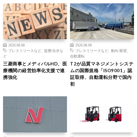
2026.08.08
2026.08.08
プレスリリースなど
,
提携/合弁な
プレスリリースなど
,
動向/展望
,
ど
自動運転
三菱商事とメディパルHD、医
T2が品質マネジメントシステ
療機関の経営効率化支援で連
ムの国際規格「ISO9001」認
携強化
証取得、自動運転分野で国内
初