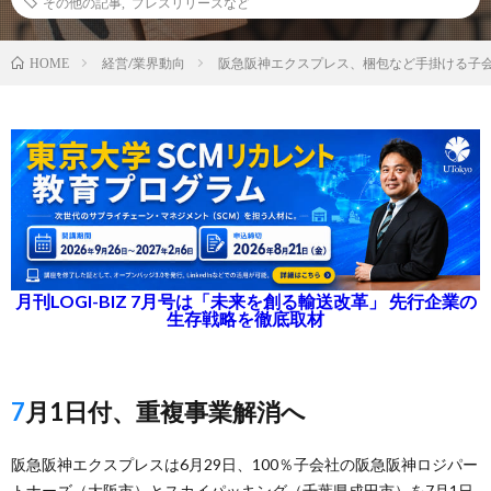
その他の記事
,
プレスリリースなど
経営/業界動向
阪急阪神エクスプレス、梱包など手掛ける子会
HOME
月刊LOGI-BIZ 7月号は「未来を創る輸送改革」 先行企業の
生存戦略を徹底取材
7月1日付、重複事業解消へ
阪急阪神エクスプレスは6月29日、100％子会社の阪急阪神ロジパー
トナーズ（大阪市）とスカイパッキング（千葉県成田市）を7月1日