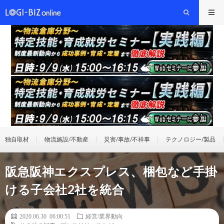
独自取材
物流施設/不動産
災害/事故/不祥事
テクノロジー/製品
阪急阪神エクスプレス、梱包など手掛
ける子会社2社を統合
2020.06.30 06:00:51
経営/業界動向