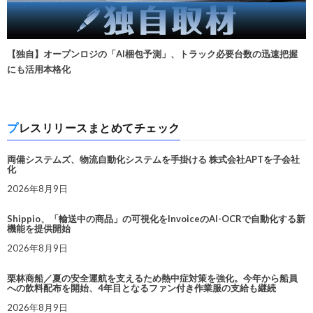
【独自】オープンロジの「AI梱包予測」、トラック必要台数の迅速把握
にも活用本格化
プレスリリースまとめてチェック
両備システムズ、物流自動化システムを手掛ける 株式会社APTを子会社
化
2026年8月9日
Shippio、「輸送中の商品」の可視化をInvoiceのAI-OCRで自動化する新
機能を提供開始
2026年8月9日
栗林商船／夏の安全運航を支えるため熱中症対策を強化。今年から船員
への飲料配布を開始、4年目となるファン付き作業服の支給も継続
2026年8月9日