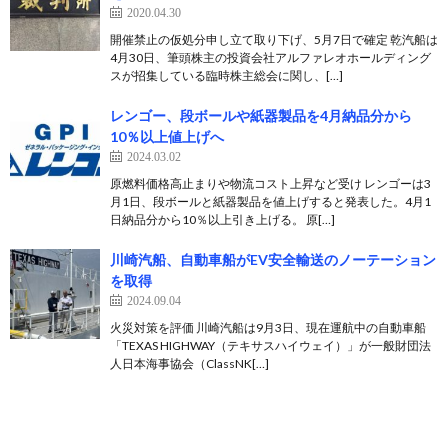
2020.04.30
開催禁止の仮処分申し立て取り下げ、5月7日で確定 乾汽船は
4月30日、筆頭株主の投資会社アルファレオホールディング
スが招集している臨時株主総会に関し、[…]
レンゴー、段ボールや紙器製品を4月納品分から
10％以上値上げへ
2024.03.02
原燃料価格高止まりや物流コスト上昇など受け レンゴーは3
月1日、段ボールと紙器製品を値上げすると発表した。4月1
日納品分から10％以上引き上げる。 原[…]
川崎汽船、自動車船がEV安全輸送のノーテーション
を取得
2024.09.04
火災対策を評価 川崎汽船は9月3日、現在運航中の自動車船
「TEXAS HIGHWAY（テキサスハイウェイ）」が一般財団法
人日本海事協会（ClassNK[…]