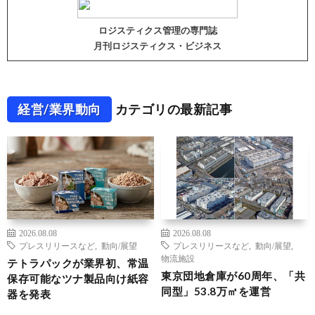
ロジスティクス管理の専門誌
月刊ロジスティクス・ビジネス
経営/業界動向
カテゴリの最新記事
2026.08.08
2026.08.08
プレスリリースなど
,
動向/展望
プレスリリースなど
,
動向/展望
,
物流施設
テトラパックが業界初、常温
東京団地倉庫が60周年、「共
保存可能なツナ製品向け紙容
同型」53.8万㎡を運営
器を発表