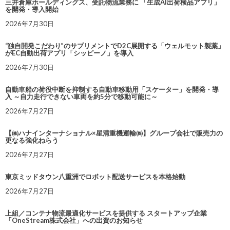
三井倉庫ホールディングス、受託物流業務に 「生成AI出荷検品アプリ」
を開発・導入開始
2026年7月30日
“独自開発こだわり”のサプリメントでD2C展開する「ウェルモット製薬」
がEC自動出荷アプリ「シッピーノ」を導入
2026年7月30日
自動車船の荷役中断を抑制する自動車移動用「スケーター」を開発・導
入 ～自力走行できない車両を約5分で移動可能に～
2026年7月27日
【㈱ハナインターナショナル×星清重機運輸㈱】グループ会社で販売力の
更なる強化ねらう
2026年7月27日
東京ミッドタウン八重洲でロボット配送サービスを本格始動
2026年7月27日
上組／コンテナ物流最適化サービスを提供する スタートアップ企業
「OneStream株式会社」への出資のお知らせ