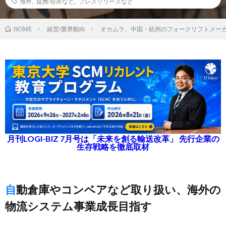
海外
,
提携/合弁など
,
プレスリリースなど
経営/業界動向
オカムラ、中国・杭州のフォークリフトメー
HOME
月刊LOGI-BIZ 7月号は「未来を創る輸送改革」 先行企業の
生存戦略を徹底取材
自動倉庫やコンベアなど取り扱い、海外の
物流システム事業成長目指す