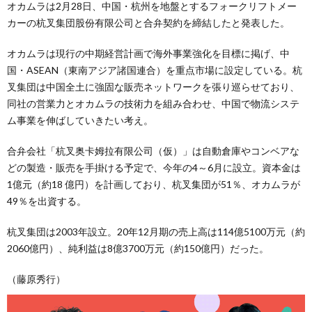
オカムラは2月28日、中国・杭州を地盤とするフォークリフトメー
カーの杭叉集団股份有限公司と合弁契約を締結したと発表した。
オカムラは現行の中期経営計画で海外事業強化を目標に掲げ、中
国・ASEAN（東南アジア諸国連合）を重点市場に設定している。杭
叉集団は中国全土に強固な販売ネットワークを張り巡らせており、
同社の営業力とオカムラの技術力を組み合わせ、中国で物流システ
ム事業を伸ばしていきたい考え。
合弁会社「杭叉奥卡姆拉有限公司（仮）」は自動倉庫やコンベアな
どの製造・販売を手掛ける予定で、今年の4～6月に設立。資本金は
1億元（約18 億円）を計画しており、杭叉集団が51％、オカムラが
49％を出資する。
杭叉集団は2003年設立。20年12月期の売上高は114億5100万元（約
2060億円）、純利益は8億3700万元（約150億円）だった。
（藤原秀行）