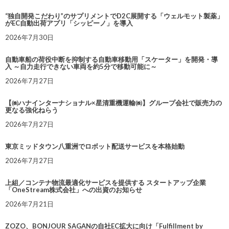
“独自開発こだわり”のサプリメントでD2C展開する「ウェルモット製薬」
がEC自動出荷アプリ「シッピーノ」を導入
2026年7月30日
自動車船の荷役中断を抑制する自動車移動用「スケーター」を開発・導
入 ～自力走行できない車両を約5分で移動可能に～
2026年7月27日
【㈱ハナインターナショナル×星清重機運輸㈱】グループ会社で販売力の
更なる強化ねらう
2026年7月27日
東京ミッドタウン八重洲でロボット配送サービスを本格始動
2026年7月27日
上組／コンテナ物流最適化サービスを提供する スタートアップ企業
「OneStream株式会社」への出資のお知らせ
2026年7月21日
ZOZO、BONJOUR SAGANの自社EC拡大に向け「Fulfillment by