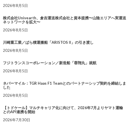
2026年8月5日
株式会社Univearth、倉吉運送株式会社と資本提携〜山陰エリアへ実運送
ネットワークを拡大〜
2026年8月5日
川崎重工業／ばら積運搬船「ARISTOS II」の引き渡し
2026年8月5日
フジトランスコーポレーション／新造船「蓉翔丸」就航
2026年8月5日
ネバーマイル：TGR Haas F1 Teamとのパートナーシップ契約を締結しま
した
2026年8月5日
【トドケール】マルチキャリア化に向けて、2026年7月よりヤマト運輸
とのAPI連携を開始
2026年7月30日