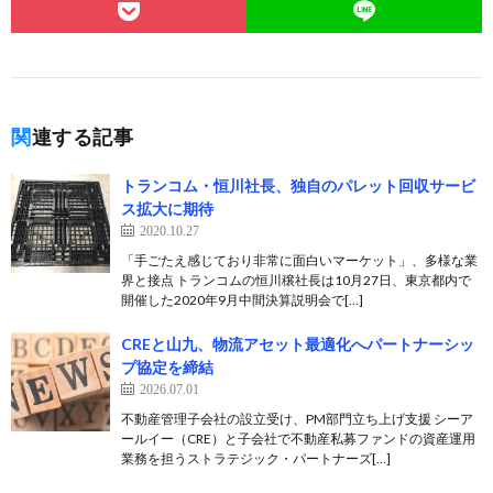
関連する記事
トランコム・恒川社長、独自のパレット回収サービ
ス拡大に期待
2020.10.27
「手ごたえ感じており非常に面白いマーケット」、多様な業
界と接点 トランコムの恒川穣社長は10月27日、東京都内で
開催した2020年9月中間決算説明会で[…]
CREと山九、物流アセット最適化へパートナーシッ
プ協定を締結
2026.07.01
不動産管理子会社の設立受け、PM部門立ち上げ支援 シーア
ールイー（CRE）と子会社で不動産私募ファンドの資産運用
業務を担うストラテジック・パートナーズ[…]