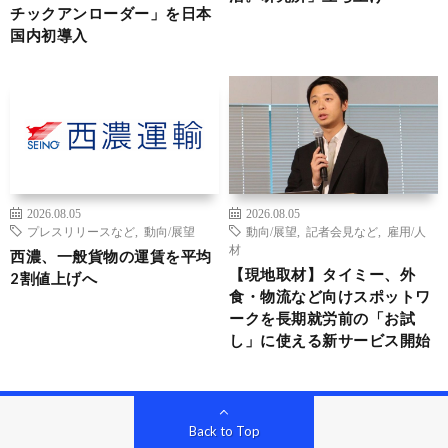
チックアンローダー」を日本
国内初導入
2026.08.05
2026.08.05
プレスリリースなど
,
動向/展望
動向/展望
,
記者会見など
,
雇用/人
材
西濃、一般貨物の運賃を平均
【現地取材】タイミー、外
2割値上げへ
食・物流など向けスポットワ
ークを長期就労前の「お試
し」に使える新サービス開始
Back to Top