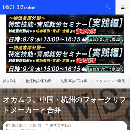
独自取材
物流施設/不動産
災害/事故/不祥事
テクノロジー/製品
オカムラ、中国・杭州のフォークリフ
トメーカーと合弁
2022.03.01 06:00:43
経営/業界動向