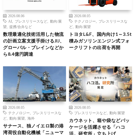
2026.08.06
2026.08.05
AI
,
プレスリリースなど
,
動向/展
テクノロジー
,
プレスリリースな
望
,
提携/合弁など
ど
,
動向/展望
数理最適化技術活用した物流
トヨタL&F、国内向け1～3.5t
の計画立案支援手掛けるJIJ、
積みガソリンエンジン式フォ
グローバル・ブレインなどか
ークリフトの出荷を再開
ら8.4億円調達
2026.08.05
2026.08.05
テクノロジー
,
プレスリリースな
プレスリリースなど
,
動向/展望
ど
,
動向/展望
,
海外
カウネット、箱や袋などパッ
サナース、独ノイエロ製の港
ケージを活躍させる「ハコ
湾荷役自動化機械「ニューマ
活。研究所」立ち上げ