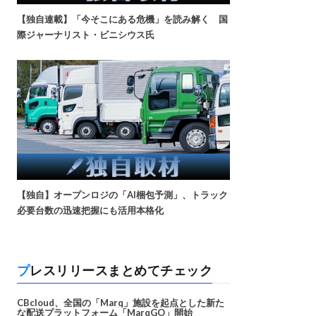
【独自連載】「今そこにある危機」を読み解く 国
際ジャーナリスト・ビニシウス氏
【独自】オープンロジの「AI梱包予測」、トラック
必要台数の迅速把握にも活用本格化
プレスリリースまとめてチェック
CBcloud、全国の「Marq」施設を起点とした新た
な配送プラットフォーム「MarqGO」開始