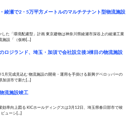
・綾瀬で2・5万平方メートルのマルチテナント型物流施設
かした「環境配慮型」計画 東京建物は神奈川県綾瀬市深谷上の綾瀬工業
施設「（仮称[…]
のロジランド、埼玉・加須で会社設立後3棟目の物流施設
年1月完成見込む 物流施設の開発・運用を手掛ける新興デベロッパーの
加須市で新た[…]
の物流施設竣工
効率向上図る KICホールディングスは3月12日、埼玉県春日部市で竣
ビューシ[…]