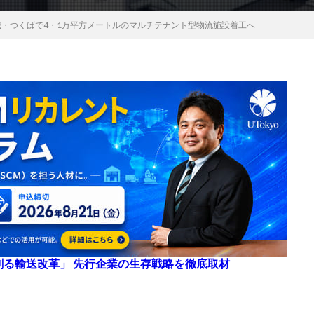
城・つくばで4・1万平方メートルのマルチテナント型物流施設着工へ
来を創る輸送改革」 先行企業の生存戦略を徹底取材