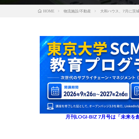
物流施設/不動産
大和ハウス、7月に茨
HOME
月刊LOGI-BIZ 7月号は「未