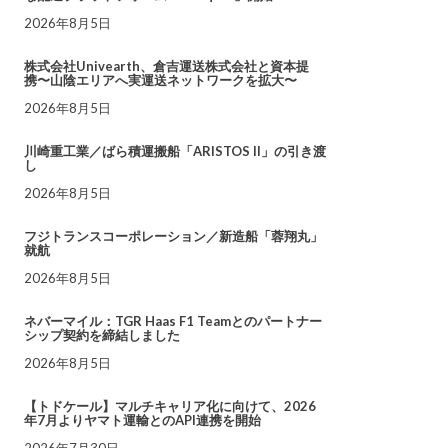
2026年8月5日
株式会社Univearth、倉吉運送株式会社と資本提
携〜山陰エリアへ実運送ネットワークを拡大〜
2026年8月5日
川崎重工業／ばら積運搬船「ARISTOS II」の引き渡
し
2026年8月5日
フジトランスコーポレーション／新造船「蓉翔丸」
就航
2026年8月5日
ネバーマイル：TGR Haas F1 Teamとのパートナー
シップ契約を締結しました
2026年8月5日
【トドケール】マルチキャリア化に向けて、2026
年7月よりヤマト運輸とのAPI連携を開始
2026年7月30日