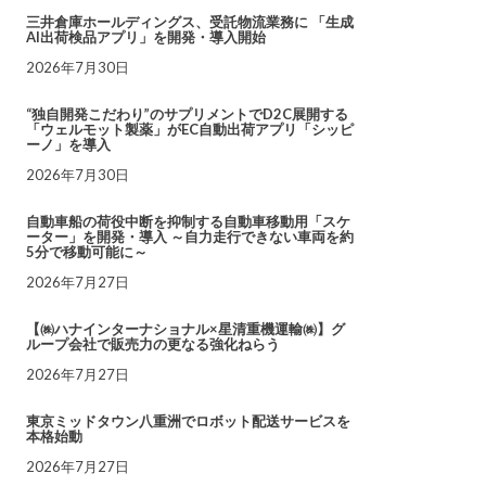
三井倉庫ホールディングス、受託物流業務に 「生成
AI出荷検品アプリ」を開発・導入開始
2026年7月30日
“独自開発こだわり”のサプリメントでD2C展開する
「ウェルモット製薬」がEC自動出荷アプリ「シッピ
ーノ」を導入
2026年7月30日
自動車船の荷役中断を抑制する自動車移動用「スケ
ーター」を開発・導入 ～自力走行できない車両を約
5分で移動可能に～
2026年7月27日
【㈱ハナインターナショナル×星清重機運輸㈱】グ
ループ会社で販売力の更なる強化ねらう
2026年7月27日
東京ミッドタウン八重洲でロボット配送サービスを
本格始動
2026年7月27日