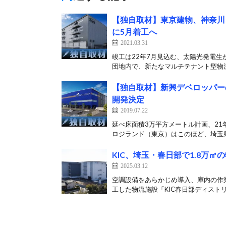
【独自取材】東京建物、神奈川
に5月着工へ
2021.03.31
竣工は22年7月見込む、太陽光発電生
団地内で、新たなマルチテナント型物流
【独自取材】新興デベロッパー
開発決定
2019.07.22
延べ床面積3万平方メートル計画、21
ロジランド（東京）はこのほど、埼玉県
KIC、埼玉・春日部で1.8万㎡
2025.03.12
空調設備をあらかじめ導入、庫内の作業
工した物流施設「KIC春日部ディストリ