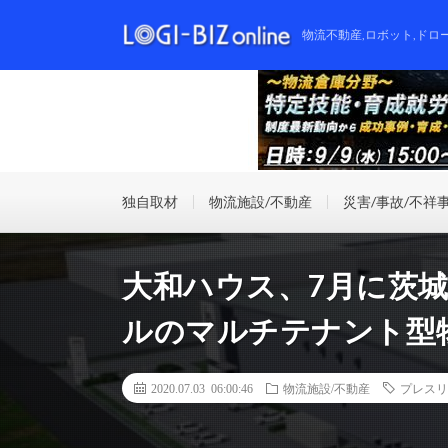
物流不動産,ロボット,ドロ
独自取材
物流施設/不動産
災害/事故/不祥
大和ハウス、7月に茨城
ルのマルチテナント型
2020.07.03 06:00:46
物流施設/不動産
プレスリ