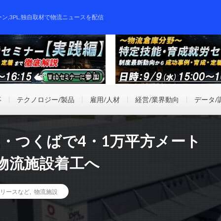
ーン,3PL,独自取材で物流ニュースを配信
事
テクノロジー/製品
雇用/人材
経営/業界動向
データ/
・つくばで4・1万平方メート
物流施設着工へ
リースなど
,
物流施設