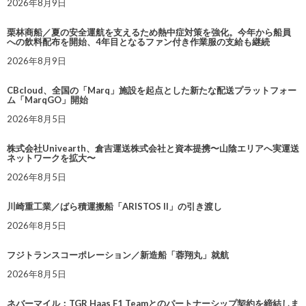
2026年8月9日
栗林商船／夏の安全運航を支えるため熱中症対策を強化。今年から船員
への飲料配布を開始、4年目となるファン付き作業服の支給も継続
2026年8月9日
CBcloud、全国の「Marq」施設を起点とした新たな配送プラットフォー
ム「MarqGO」開始
2026年8月5日
株式会社Univearth、倉吉運送株式会社と資本提携〜山陰エリアへ実運送
ネットワークを拡大〜
2026年8月5日
川崎重工業／ばら積運搬船「ARISTOS II」の引き渡し
2026年8月5日
フジトランスコーポレーション／新造船「蓉翔丸」就航
2026年8月5日
ネバーマイル：TGR Haas F1 Teamとのパートナーシップ契約を締結しま