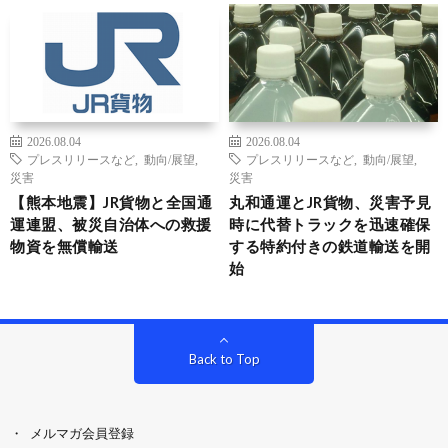
2026.08.04
2026.08.04
プレスリリースなど
,
動向/展望
,
プレスリリースなど
,
動向/展望
,
災害
災害
【熊本地震】JR貨物と全国通
丸和通運とJR貨物、災害予見
運連盟、被災自治体への救援
時に代替トラックを迅速確保
物資を無償輸送
する特約付きの鉄道輸送を開
始
Back to Top
メルマガ会員登録