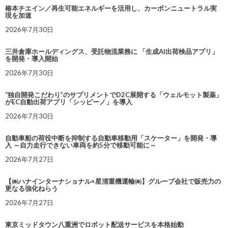
椿本チエイン／再生可能エネルギーを活用し、カーボンニュートラル実
現を加速
2026年7月30日
三井倉庫ホールディングス、受託物流業務に 「生成AI出荷検品アプリ」
を開発・導入開始
2026年7月30日
“独自開発こだわり”のサプリメントでD2C展開する「ウェルモット製薬」
がEC自動出荷アプリ「シッピーノ」を導入
2026年7月30日
自動車船の荷役中断を抑制する自動車移動用「スケーター」を開発・導
入 ～自力走行できない車両を約5分で移動可能に～
2026年7月27日
【㈱ハナインターナショナル×星清重機運輸㈱】グループ会社で販売力の
更なる強化ねらう
2026年7月27日
東京ミッドタウン八重洲でロボット配送サービスを本格始動