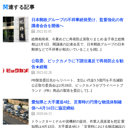
関連する記事
日本郵政グループの不祥事続発受け、監督強化の有
識者会合を開催へ
2022.02.01
総務相発表、今夏めどに再発防止策取りまとめ 金子恭之総務
相は2月1日、閣議後の記者会見で、日本郵政グループの日本
郵便などで不祥事が相次いでいることを踏[…]
公取委、ビックカメラに下請法違反で再発防止を勧
告★続報
2025.02.28
PB製造委託先からリベート、支払い代金5.5億円を不当減額
公正取引委員会は2月28日、ビックカメラがプライベートブ
ランド（PB）商品の製造を委託して[…]
愛知県と大手運送4社、災害時の円滑な物流体制確
保へ4月16日に協定締結
2020.04.15
トラックターミナルや資機材の提供、作業人員派遣を想定 愛
知県は4月13日、大手運送4社と「災害時における物流施設の