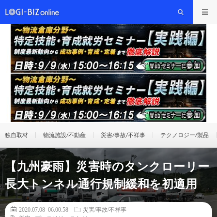
独自取材
物流施設/不動産
災害/事故/不祥事
テクノロジー/製品
【九州豪雨】災害時のタンクローリー
長大トンネル通行規制緩和を初適用
2020.07.08 06:00:58
災害/事故/不祥事