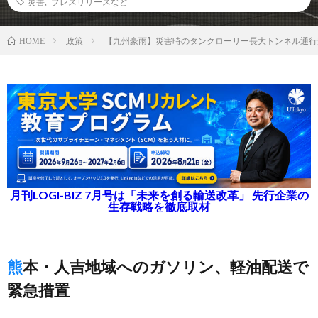
災害
,
プレスリリースなど
政策
【九州豪雨】災害時のタンクローリー長大トンネル通行
HOME
月刊LOGI-BIZ 7月号は「未来を創る輸送改革」 先行企業の
生存戦略を徹底取材
熊本・人吉地域へのガソリン、軽油配送で
緊急措置