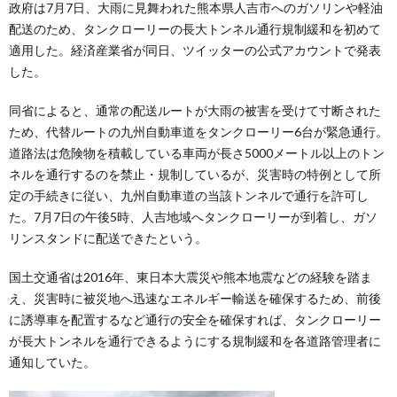
政府は7月7日、大雨に見舞われた熊本県人吉市へのガソリンや軽油
配送のため、タンクローリーの長大トンネル通行規制緩和を初めて
適用した。経済産業省が同日、ツイッターの公式アカウントで発表
した。
同省によると、通常の配送ルートが大雨の被害を受けて寸断された
ため、代替ルートの九州自動車道をタンクローリー6台が緊急通行。
道路法は危険物を積載している車両が長さ5000メートル以上のトン
ネルを通行するのを禁止・規制しているが、災害時の特例として所
定の手続きに従い、九州自動車道の当該トンネルで通行を許可し
た。7月7日の午後5時、人吉地域へタンクローリーが到着し、ガソ
リンスタンドに配送できたという。
国土交通省は2016年、東日本大震災や熊本地震などの経験を踏ま
え、災害時に被災地へ迅速なエネルギー輸送を確保するため、前後
に誘導車を配置するなど通行の安全を確保すれば、タンクローリー
が長大トンネルを通行できるようにする規制緩和を各道路管理者に
通知していた。