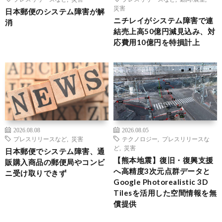
災害
日本郵便のシステム障害が解
ニチレイがシステム障害で連
消
結売上高50億円減見込み、対
応費用10億円を特損計上
2026.08.08
2026.08.05
プレスリリースなど
,
災害
テクノロジー
,
プレスリリースな
ど
,
災害
日本郵便でシステム障害、通
【熊本地震】復旧・復興支援
販購入商品の郵便局やコンビ
へ高精度3次元点群データと
ニ受け取りできず
Google Photorealistic 3D
Tilesを活用した空間情報を無
償提供