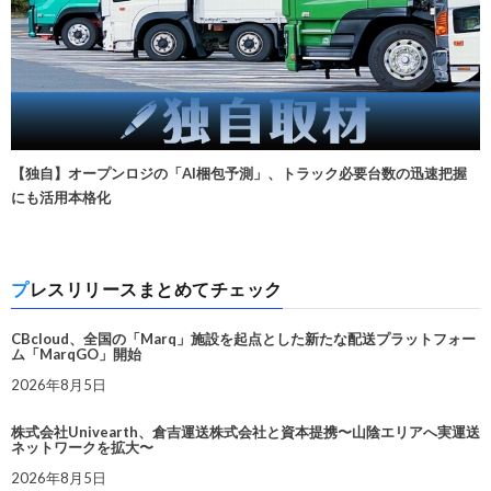
【独自】オープンロジの「AI梱包予測」、トラック必要台数の迅速把握
にも活用本格化
プレスリリースまとめてチェック
CBcloud、全国の「Marq」施設を起点とした新たな配送プラットフォー
ム「MarqGO」開始
2026年8月5日
株式会社Univearth、倉吉運送株式会社と資本提携〜山陰エリアへ実運送
ネットワークを拡大〜
2026年8月5日