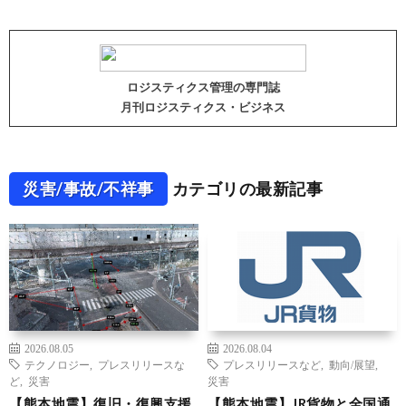
ロジスティクス管理の専門誌
月刊ロジスティクス・ビジネス
災害/事故/不祥事
カテゴリの最新記事
2026.08.05
2026.08.04
テクノロジー
,
プレスリリースな
プレスリリースなど
,
動向/展望
,
ど
,
災害
災害
【熊本地震】復旧・復興支援
【熊本地震】JR貨物と全国通