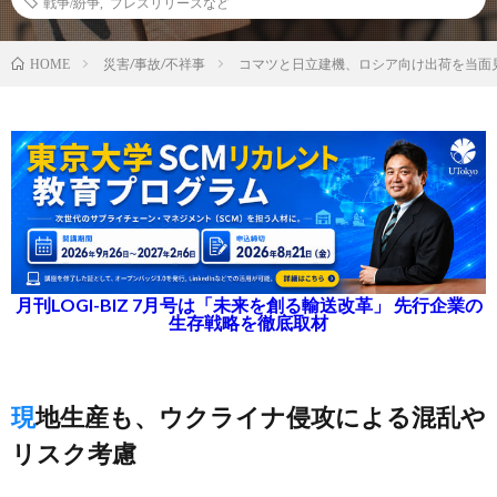
戦争/紛争
,
プレスリリースなど
災害/事故/不祥事
コマツと日立建機、ロシア向け出荷を当面
HOME
月刊LOGI-BIZ 7月号は「未来を創る輸送改革」 先行企業の
生存戦略を徹底取材
現地生産も、ウクライナ侵攻による混乱や
リスク考慮