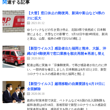
関連する記事
【大雪】窓口休止の郵便局、新潟や富山など4県の
21に拡大
2021.01.12
ゆうパックなどの引き受け停止、北陸3県で依然続く 日本郵
便によると、大雪などの影響で、1月12日午後3時現在、新潟
と富山、山梨、福井の4県で計21の郵[…]
【新型ウイルス】感染者出た福岡と熊本、大阪、沖
縄の計4郵便局で窓口業務を順次再開★再差し替え
2020.08.02
配達は既に実施 ※「宗像郵便局」で再び感染者が出たのに伴
い、一部内容を修正しました 日本郵政は8月1日と2日、新型
コロナウイルスの感染者が出た福岡と熊[…]
【新型ウイルス】越境移動の自粛要請を6月19日に
全面解除
2020.06.18
政府が対策本部で決定、ベトナムなど4カ国の出入国制限も
緩和 政府は6月18日、首相官邸で新型コロナウイルス感染症
対策本部を開き、感染拡大を防ぐため自粛[…]