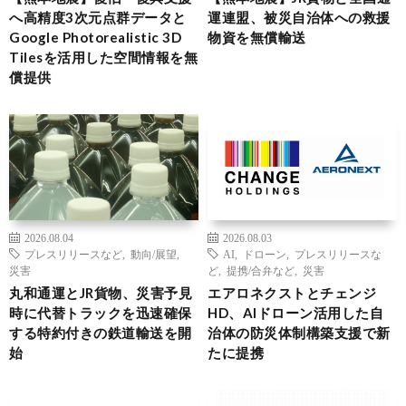
へ高精度3次元点群データと
運連盟、被災自治体への救援
Google Photorealistic 3D
物資を無償輸送
Tilesを活用した空間情報を無
償提供
2026.08.04
2026.08.03
プレスリリースなど
,
動向/展望
,
AI
,
ドローン
,
プレスリリースな
災害
ど
,
提携/合弁など
,
災害
丸和通運とJR貨物、災害予見
エアロネクストとチェンジ
時に代替トラックを迅速確保
HD、AIドローン活用した自
する特約付きの鉄道輸送を開
治体の防災体制構築支援で新
始
たに提携