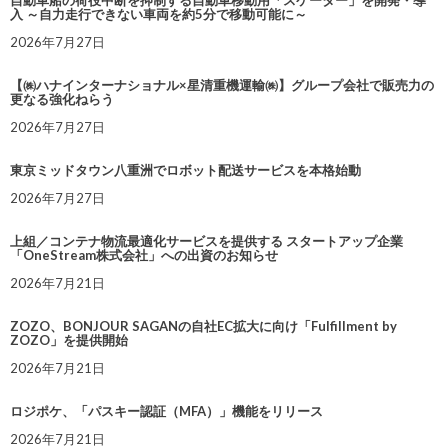
自動車船の荷役中断を抑制する自動車移動用「スケーター」を開発・導
入 ～自力走行できない車両を約5分で移動可能に～
2026年7月27日
【㈱ハナインターナショナル×星清重機運輸㈱】グループ会社で販売力の
更なる強化ねらう
2026年7月27日
東京ミッドタウン八重洲でロボット配送サービスを本格始動
2026年7月27日
上組／コンテナ物流最適化サービスを提供する スタートアップ企業
「OneStream株式会社」への出資のお知らせ
2026年7月21日
ZOZO、BONJOUR SAGANの自社EC拡大に向け「Fulfillment by
ZOZO」を提供開始
2026年7月21日
ロジポケ、「パスキー認証（MFA）」機能をリリース
2026年7月21日