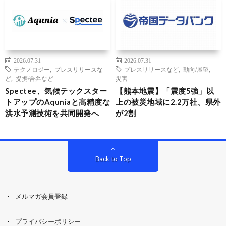
2026.07.31
2026.07.31
テクノロジー
,
プレスリリースな
プレスリリースなど
,
動向/展望
,
ど
,
提携/合弁など
災害
Spectee、気候テックスター
【熊本地震】「震度5強」以
トアップのAquniaと高精度な
上の被災地域に2.2万社、県外
洪水予測技術を共同開発へ
が2割
Back to Top
メルマガ会員登録
プライバシーポリシー