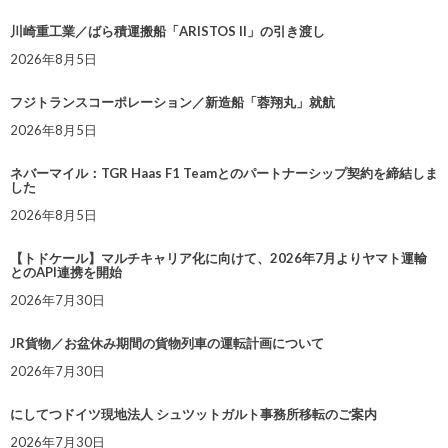
川崎重工業／ばら積運搬船「ARISTOS II」の引き渡し
2026年8月5日
フジトランスコーポレーション／新造船「蓉翔丸」就航
2026年8月5日
ネバーマイル：TGR Haas F1 Teamとのパートナーシップ契約を締結しま
した
2026年8月5日
【トドケール】マルチキャリア化に向けて、2026年7月よりヤマト運輸
とのAPI連携を開始
2026年7月30日
JR貨物／お盆休み期間の貨物列車の運転計画について
2026年7月30日
にしてつドイツ現地法人 シュツットガルト事務所移転のご案内
2026年7月30日