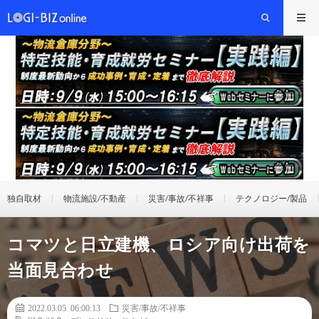
独自取材
物流施設/不動産
災害/事故/不祥事
テクノロジー/製品
コマツと日立建機、ロシア向け出荷を
当面見合わせ
2022.03.05 06:00:13
災害/事故/不祥事