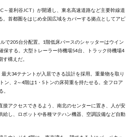
IC～釜利谷JCT）が開通し、東名高速道路など主要幹線道
る。首都圏をはじめ全国広域をカバーする拠点としてアピ
ルで205台分配置。1階低床バースのシャッターはウイン
確保する。大型トレーラー待機場54台、トラック待機場4
期す構えだ。
、最大34テナントが入居できる設計を採用。重量物を取り
0トン、2～4階は1・5トンの床荷重を持たせる。全フロア
る。
直接アクセスできるよう、南北のセンターに置き、人が安
供給し、ロボットや各種マテハン機器、空調設備など自動