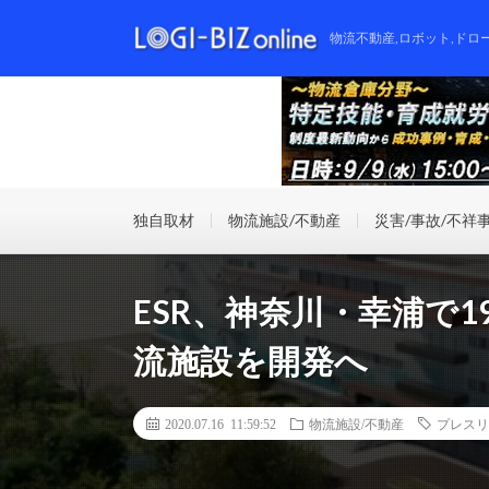
物流不動産,ロボット,ドロ
独自取材
物流施設/不動産
災害/事故/不祥
ESR、神奈川・幸浦で
流施設を開発へ
2020.07.16 11:59:52
物流施設/不動産
プレスリ