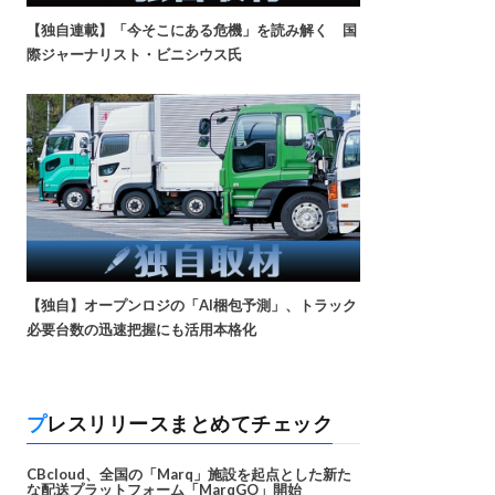
【独自連載】「今そこにある危機」を読み解く 国
際ジャーナリスト・ビニシウス氏
【独自】オープンロジの「AI梱包予測」、トラック
必要台数の迅速把握にも活用本格化
プレスリリースまとめてチェック
CBcloud、全国の「Marq」施設を起点とした新た
な配送プラットフォーム「MarqGO」開始