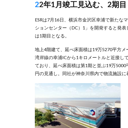
22年1月竣工見込む、2期
ESRは7月16日、横浜市金沢区幸浦で新たな
ションセンター（DC）1」を開発すると発表
は1期目となる。
地上4階建て、延べ床面積は19万5270平方
湾岸線の幸浦ICから1キロメートルと近接して
ており、延べ床面積は第1期と並ぶ19万500
円の見通し。同社が神奈川県内で物流施設に