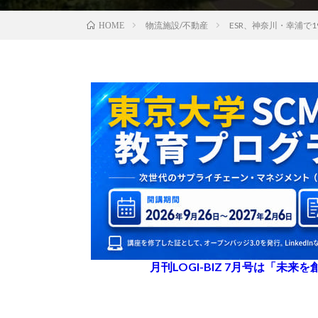
物流施設/不動産
ESR、神奈川・幸浦で
HOME
月刊LOGI-BIZ 7月号は「未