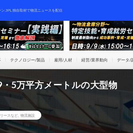
ーン,3PL,独自取材で物流ニュースを配信
事
テクノロジー/製品
雇用/人材
経営/業界動向
データ/
19・5万平方メートルの大型物
リースなど
,
物流施設