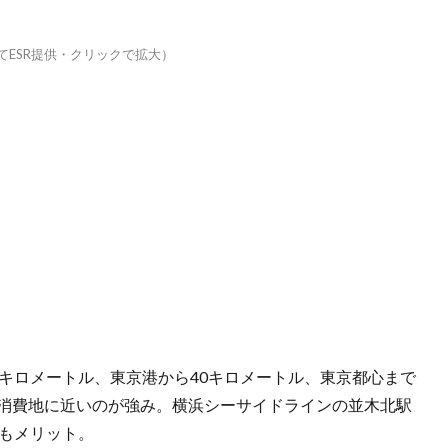
てESR提供・クリックで拡大）
0キロメートル、東京港から40キロメートル、東京都心まで
大消費地に近いのが強み。横浜シーサイドラインの並木北駅
さもメリット。