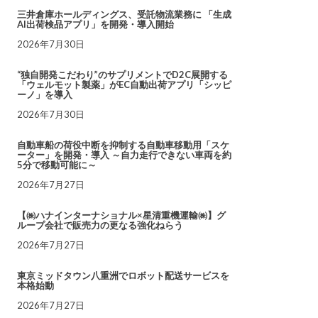
三井倉庫ホールディングス、受託物流業務に 「生成
AI出荷検品アプリ」を開発・導入開始
2026年7月30日
“独自開発こだわり”のサプリメントでD2C展開する
「ウェルモット製薬」がEC自動出荷アプリ「シッピ
ーノ」を導入
2026年7月30日
自動車船の荷役中断を抑制する自動車移動用「スケ
ーター」を開発・導入 ～自力走行できない車両を約
5分で移動可能に～
2026年7月27日
【㈱ハナインターナショナル×星清重機運輸㈱】グ
ループ会社で販売力の更なる強化ねらう
2026年7月27日
東京ミッドタウン八重洲でロボット配送サービスを
本格始動
2026年7月27日