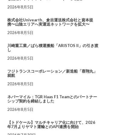
2026年8月5日
株式会社Univearth、倉吉運送株式会社と資本提
携〜山陰エリアへ実運送ネットワークを拡大〜
2026年8月5日
川崎重工業／ばら積運搬船「ARISTOS II」の引き渡
し
2026年8月5日
フジトランスコーポレーション／新造船「蓉翔丸」
就航
2026年8月5日
ネバーマイル：TGR Haas F1 Teamとのパートナー
シップ契約を締結しました
2026年8月5日
【トドケール】マルチキャリア化に向けて、2026
年7月よりヤマト運輸とのAPI連携を開始
2026年7月30日