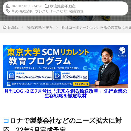
2020.07.16 18:24:52
物流施設/不動産
その他の記事
,
プレスリリースなど
,
物流施設
物流施設/不動産
鈴江コーポレーション、横浜の営業所に医
HOME
月刊LOGI-BIZ 7月号は「未来を創る輸送改革」 先行企業の
生存戦略を徹底取材
コロナで製薬会社などのニーズ拡大に対
応、22年5月完成予定