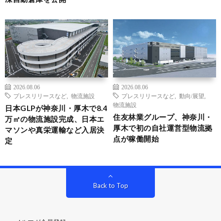
2026.08.06
2026.08.06
プレスリリースなど
,
物流施設
プレスリリースなど
,
動向/展望
,
物流施設
日本GLPが神奈川・厚木で8.4
住友林業グループ、神奈川・
万㎡の物流施設完成、日本エ
厚木で初の自社運営型物流拠
マソンや真栄運輸など入居決
点が稼働開始
定
Back to Top