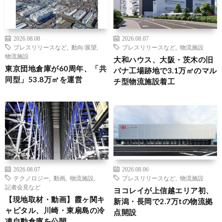
2026.08.08
2026.08.07
プレスリリースなど
,
動向/展望
,
プレスリリースなど
,
物流施設
物流施設
大和ハウス、大阪・茨木の旧
東京団地倉庫が60周年、「共
パナ工場跡地で3.1万㎡のマル
同型」53.8万㎡を運営
チ型物流施設着工
2026.08.07
2026.08.06
テクノロジー
,
動画
,
物流施設
,
プレスリリースなど
,
物流施設
記者会見など
ヨコレイが上信越エリア初、
【現地取材・動画】霞ヶ関キ
新潟・長岡で2.7万tの物流拠
ャピタル、川崎・東扇島の冷
点開設
凍自動倉庫を公開