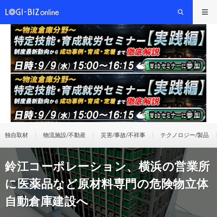
独自取材
物流施設/不動産
災害/事故/不祥事
テクノロジー/製品
鈴江コーポレーション、横浜の営業所
に医薬品など原材料専門の危険物立体
自動倉庫建設へ