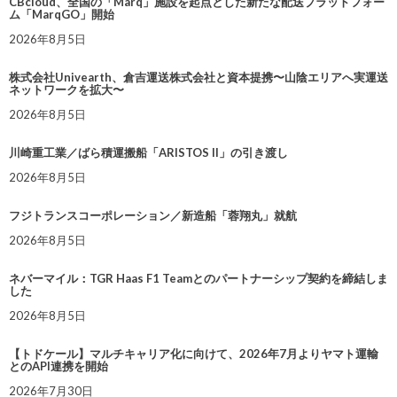
CBcloud、全国の「Marq」施設を起点とした新たな配送プラットフォー
ム「MarqGO」開始
2026年8月5日
株式会社Univearth、倉吉運送株式会社と資本提携〜山陰エリアへ実運送
ネットワークを拡大〜
2026年8月5日
川崎重工業／ばら積運搬船「ARISTOS II」の引き渡し
2026年8月5日
フジトランスコーポレーション／新造船「蓉翔丸」就航
2026年8月5日
ネバーマイル：TGR Haas F1 Teamとのパートナーシップ契約を締結しま
した
2026年8月5日
【トドケール】マルチキャリア化に向けて、2026年7月よりヤマト運輸
とのAPI連携を開始
2026年7月30日