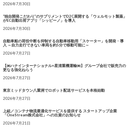
2026年7月30日
“独自開発こだわり”のサプリメントでD2C展開する「ウェルモット製薬」
がEC自動出荷アプリ「シッピーノ」を導入
2026年7月30日
自動車船の荷役中断を抑制する自動車移動用「スケーター」を開発・導
入 ～自力走行できない車両を約5分で移動可能に～
2026年7月27日
【㈱ハナインターナショナル×星清重機運輸㈱】グループ会社で販売力の
更なる強化ねらう
2026年7月27日
東京ミッドタウン八重洲でロボット配送サービスを本格始動
2026年7月27日
上組／コンテナ物流最適化サービスを提供する スタートアップ企業
「OneStream株式会社」への出資のお知らせ
2026年7月21日