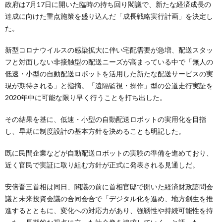
政府は7月17日に開いた臨時の持ち回り閣議で、新たな経済成長の
達成に向けた重点施策を盛り込んだ「成長戦略実行計画」を決定し
た。
新型コロナウイルスの感染拡大に伴い宅配需要が急増、配送スタッ
フと対面しない非接触型の配送ニーズが高まっている中で「無人の
低速・小型の自動配送ロボットを活用した新たな配送サービスの実
現が期待される」と指摘。「遠隔監視・操作」型の公道走行実証を
2020年中に可能な限り早く行うことを打ち出した。
その結果を基に、低速・小型の自動配送ロボットの実用化を目指
し、早期に制度設計の基本方針を決めることも明記した。
既に民間企業などが自動配送ロボットの実験の準備を進めており、
近く官民で実証に取り組む方針が正式に発表される見通しだ。
安倍晋三首相は同日、閣議の前に首相官邸で開いた経済財政諮問会
議と未来投資会議の合同会合で「デジタル化を進め、地方創生を推
進するとともに、変化への対応力があり、強靱性や持続可能性を持