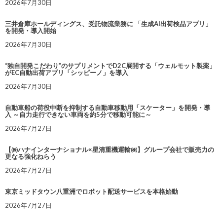
2026年7月30日
三井倉庫ホールディングス、受託物流業務に 「生成AI出荷検品アプリ」
を開発・導入開始
2026年7月30日
“独自開発こだわり”のサプリメントでD2C展開する「ウェルモット製薬」
がEC自動出荷アプリ「シッピーノ」を導入
2026年7月30日
自動車船の荷役中断を抑制する自動車移動用「スケーター」を開発・導
入 ～自力走行できない車両を約5分で移動可能に～
2026年7月27日
【㈱ハナインターナショナル×星清重機運輸㈱】グループ会社で販売力の
更なる強化ねらう
2026年7月27日
東京ミッドタウン八重洲でロボット配送サービスを本格始動
2026年7月27日