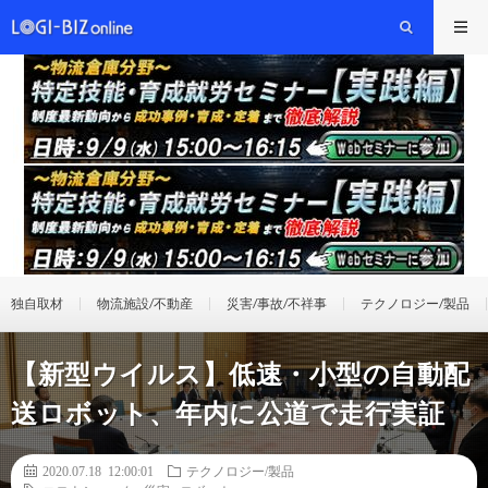
独自取材
物流施設/不動産
災害/事故/不祥事
テクノロジー/製品
【新型ウイルス】低速・小型の自動配
送ロボット、年内に公道で走行実証
2020.07.18 12:00:01
テクノロジー/製品