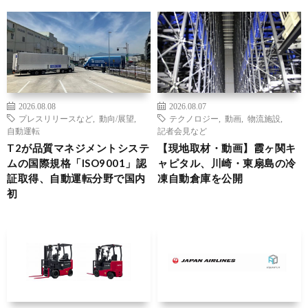
2026.08.08
2026.08.07
プレスリリースなど
,
動向/展望
,
テクノロジー
,
動画
,
物流施設
,
自動運転
記者会見など
T2が品質マネジメントシステ
【現地取材・動画】霞ヶ関キ
ムの国際規格「ISO9001」認
ャピタル、川崎・東扇島の冷
証取得、自動運転分野で国内
凍自動倉庫を公開
初