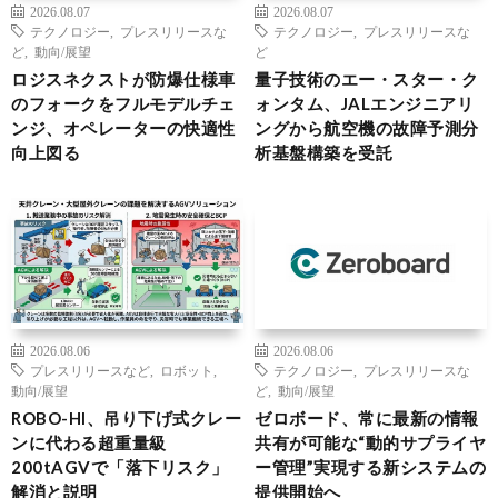
2026.08.07
2026.08.07
テクノロジー
,
プレスリリースな
テクノロジー
,
プレスリリースな
ど
,
動向/展望
ど
ロジスネクストが防爆仕様車
量子技術のエー・スター・ク
のフォークをフルモデルチェ
ォンタム、JALエンジニアリ
ンジ、オペレーターの快適性
ングから航空機の故障予測分
向上図る
析基盤構築を受託
2026.08.06
2026.08.06
プレスリリースなど
,
ロボット
,
テクノロジー
,
プレスリリースな
動向/展望
ど
,
動向/展望
ROBO-HI、吊り下げ式クレー
ゼロボード、常に最新の情報
ンに代わる超重量級
共有が可能な“動的サプライヤ
200tAGVで「落下リスク」
ー管理”実現する新システムの
解消と説明
提供開始へ