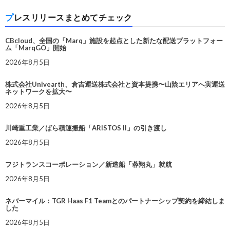
プレスリリースまとめてチェック
CBcloud、全国の「Marq」施設を起点とした新たな配送プラットフォー
ム「MarqGO」開始
2026年8月5日
株式会社Univearth、倉吉運送株式会社と資本提携〜山陰エリアへ実運送
ネットワークを拡大〜
2026年8月5日
川崎重工業／ばら積運搬船「ARISTOS II」の引き渡し
2026年8月5日
フジトランスコーポレーション／新造船「蓉翔丸」就航
2026年8月5日
ネバーマイル：TGR Haas F1 Teamとのパートナーシップ契約を締結しま
した
2026年8月5日