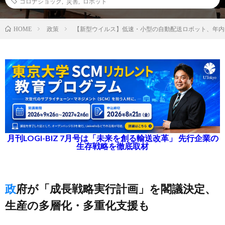
コロナショック
,
災害
,
ロボット
政策
【新型ウイルス】低速・小型の自動配送ロボット、年内
HOME
月刊LOGI-BIZ 7月号は「未来を創る輸送改革」 先行企業の
生存戦略を徹底取材
政府が「成長戦略実行計画」を閣議決定、
生産の多層化・多重化支援も