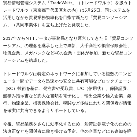
貿易情報管理システム「TradeWaltz」（トレードワルツ）を扱うト
レードワルツ（東京都千代田区丸の内）は5月25日、同システムを
活用しながら貿易業務効率化を目指す新たな「貿易コンソーシア
ム」（共同事業体）を立ち上げたと発表した。
2017年からNTTデータが事務局となり運営してきた旧「貿易コンソ
ーシアム」の理念を継承した上で刷新、大手商社や損害保険会社、
物流企業、メガバンクなど40の企業・団体が参加、新たな貿易コン
ソーシアムを結成した。
トレードワルツは特定のネットワークに参加している複数のコンピ
ューター間でデータを迅速かつ安全に共有可能なブロックチェーン
（BC）技術を基に、発注書や受取書、L/C（信用状）、保険証券、
船積み指示書など膨大な書類を電子化し、輸出企業や輸入企業、銀
行、物流企業、損害保険会社、税関など多岐にわたる関係者が情報
を確実に共有できるようサポートしている。
今後、貿易業務をさらに効率化するため、船荷証券電子化のための
法改正などを関係者に働き掛ける予定。他の企業などにも参加を呼