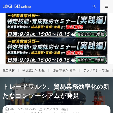
独自取材
物流施設/不動産
災害/事故/不祥事
テクノロジー/製品
トレードワルツ、貿易業務効率化の新
たなコンソーシアムが発足
2021.05.25 10:25:45
テクノロジー/製品