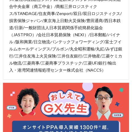
合中央金庫（商工中金）/商船三井ロジスティク
ス/STANDAGE/住友商事/Zenport/双日/双日ロジスティクス/
損害保険ジャパン/東京海上日動火災保険/豊田通商/西日本鉄
道/日新/一般財団法人日本貿易関係手続簡易化協会
（JASTPRO）/会社日本貿易保険（NEXI）/日本郵船/バイナ
ル /阪和興業/日立物流バンテックフォワーディング/富士フイ
ルムホールディングス/ブルボン/丸全昭和運輸/丸紅/みずほ銀
行/三井住友海上火災保険/三井住友銀行/三井物産/三菱ケミカ
ル物流/三菱商事/三菱商事プラスチック/三菱UFJ銀行/輸出
入・港湾関連情報処理センター株式会社（NACCS）