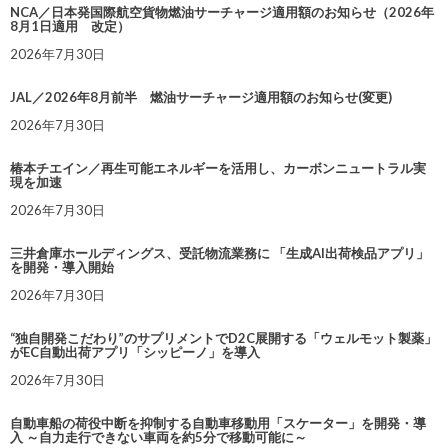
NCA／日本発国際航空貨物燃油サーチャージ適用額のお知らせ（2026年
8月1日適用 改定）
2026年7月30日
JAL／2026年8月前半 燃油サーチャージ適用額のお知らせ(変更)
2026年7月30日
椿本チエイン／再生可能エネルギーを活用し、カーボンニュートラル実
現を加速
2026年7月30日
三井倉庫ホールディングス、受託物流業務に 「生成AI出荷検品アプリ」
を開発・導入開始
2026年7月30日
“独自開発こだわり”のサプリメントでD2C展開する「ウェルモット製薬」
がEC自動出荷アプリ「シッピーノ」を導入
2026年7月30日
自動車船の荷役中断を抑制する自動車移動用「スケーター」を開発・導
入 ～自力走行できない車両を約5分で移動可能に～