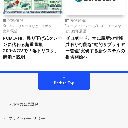
2026.08.06
2026.08.06
プレスリリースなど
,
ロボット
,
テクノロジー
,
プレスリリースな
動向/展望
ど
,
動向/展望
ROBO-HI、吊り下げ式クレー
ゼロボード、常に最新の情報
ンに代わる超重量級
共有が可能な“動的サプライヤ
200tAGVで「落下リスク」
ー管理”実現する新システムの
解消と説明
提供開始へ
Back to Top
メルマガ会員登録
プライバシーポリシー