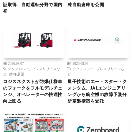
証取得、自動運転分野で国内
凍自動倉庫を公開
初
2026.08.07
2026.08.07
テクノロジー
,
プレスリリースな
テクノロジー
,
プレスリリースな
ど
,
動向/展望
ど
ロジスネクストが防爆仕様車
量子技術のエー・スター・ク
のフォークをフルモデルチェ
ォンタム、JALエンジニアリ
ンジ、オペレーターの快適性
ングから航空機の故障予測分
向上図る
析基盤構築を受託