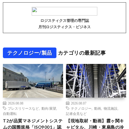
ロジスティクス管理の専門誌
月刊ロジスティクス・ビジネス
テクノロジー/製品
カテゴリの最新記事
2026.08.08
2026.08.07
プレスリリースなど
,
動向/展望
,
テクノロジー
,
動画
,
物流施設
,
自動運転
記者会見など
T2が品質マネジメントシステ
【現地取材・動画】霞ヶ関キ
ムの国際規格「ISO9001」認
ャピタル、川崎・東扇島の冷