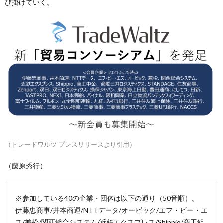
び掛けていく。
（トレードワルツ プレスリリースより引用）
（藤原秀行）
※参加している40の企業・団体は以下の通り（50音順）。
伊藤忠商事/井本商運/NTTデータ/オービック/エフ・ビー・エ
ス/兼松/関西総合システム/近鉄エクスプレス/Shippio/商工組