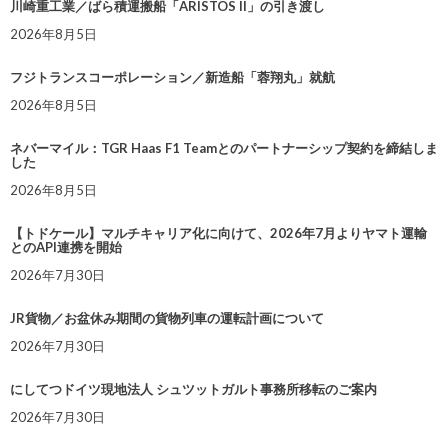
川崎重工業／ばら積運搬船「ARISTOS II」の引き渡し
2026年8月5日
フジトランスコーポレーション／新造船「蓉翔丸」就航
2026年8月5日
ネバーマイル：TGR Haas F1 Teamとのパートナーシップ契約を締結しま
した
2026年8月5日
【トドケール】マルチキャリア化に向けて、2026年7月よりヤマト運輸
とのAPI連携を開始
2026年7月30日
JR貨物／お盆休み期間の貨物列車の運転計画について
2026年7月30日
にしてつドイツ現地法人 シュツットガルト事務所移転のご案内
2026年7月30日