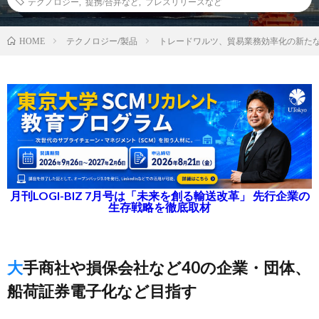
テクノロジー
,
提携/合弁など
,
プレスリリースなど
テクノロジー/製品
トレードワルツ、貿易業務効率化の新た
HOME
月刊LOGI-BIZ 7月号は「未来を創る輸送改革」 先行企業の
生存戦略を徹底取材
大手商社や損保会社など40の企業・団体、
船荷証券電子化など目指す