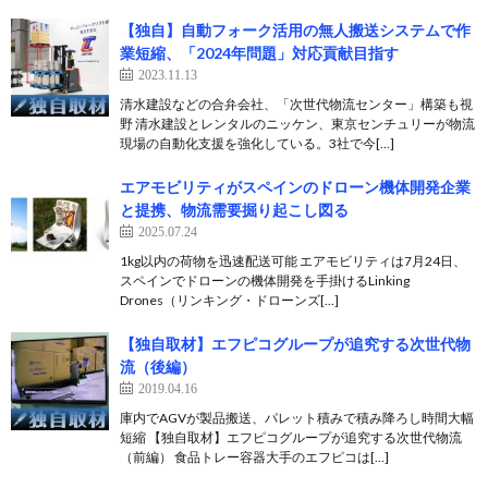
【独自】自動フォーク活用の無人搬送システムで作
業短縮、「2024年問題」対応貢献目指す
2023.11.13
清水建設などの合弁会社、「次世代物流センター」構築も視
野 清水建設とレンタルのニッケン、東京センチュリーが物流
現場の自動化支援を強化している。3社で今[…]
エアモビリティがスペインのドローン機体開発企業
と提携、物流需要掘り起こし図る
2025.07.24
1kg以内の荷物を迅速配送可能 エアモビリティは7月24日、
スペインでドローンの機体開発を手掛けるLinking
Drones（リンキング・ドローンズ[…]
【独自取材】エフピコグループが追究する次世代物
流（後編）
2019.04.16
庫内でAGVが製品搬送、パレット積みで積み降ろし時間大幅
短縮 【独自取材】エフピコグループが追究する次世代物流
（前編） 食品トレー容器大手のエフピコは[…]