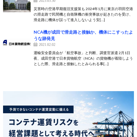
2025.05.30
災害時の空港早期復旧支援策も 2024年1月に東京の羽田空港
の滑走路で民間機と自衛隊機の衝突事故が起きたのを受け、
滑走路に機体が誤って進入しないよう安[…]
NCA機が成田で滑走路と接触か、機体にこすったよ
うな跡発見
2021.02.02
運輸安全委員会が「航空事故」と判断、調査官派遣 2月1日
夜、成田空港で日本貨物航空（NCA）の貨物機が着陸しよう
とした際、滑走路と接触したとみられる事[…]