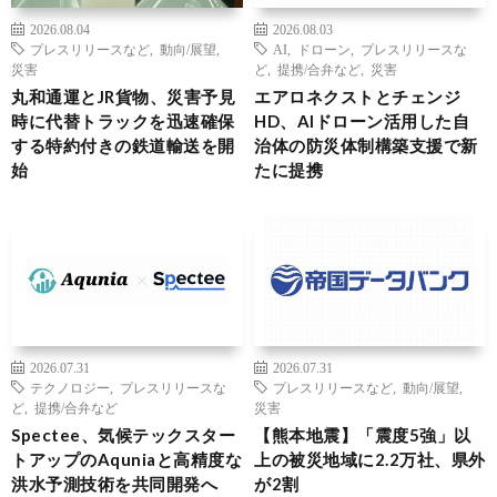
2026.08.04
2026.08.03
プレスリリースなど
,
動向/展望
,
AI
,
ドローン
,
プレスリリースな
災害
ど
,
提携/合弁など
,
災害
丸和通運とJR貨物、災害予見
エアロネクストとチェンジ
時に代替トラックを迅速確保
HD、AIドローン活用した自
する特約付きの鉄道輸送を開
治体の防災体制構築支援で新
始
たに提携
2026.07.31
2026.07.31
テクノロジー
,
プレスリリースな
プレスリリースなど
,
動向/展望
,
ど
,
提携/合弁など
災害
Spectee、気候テックスター
【熊本地震】「震度5強」以
トアップのAquniaと高精度な
上の被災地域に2.2万社、県外
洪水予測技術を共同開発へ
が2割