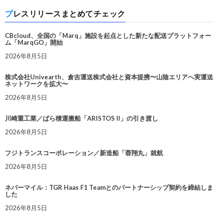
プレスリリースまとめてチェック
CBcloud、全国の「Marq」施設を起点とした新たな配送プラットフォー
ム「MarqGO」開始
2026年8月5日
株式会社Univearth、倉吉運送株式会社と資本提携〜山陰エリアへ実運送
ネットワークを拡大〜
2026年8月5日
川崎重工業／ばら積運搬船「ARISTOS II」の引き渡し
2026年8月5日
フジトランスコーポレーション／新造船「蓉翔丸」就航
2026年8月5日
ネバーマイル：TGR Haas F1 Teamとのパートナーシップ契約を締結しま
した
2026年8月5日