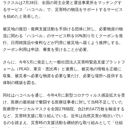
ラクスルは7月28日、全国の荷主企業と運送事業所をマッチングす
るサービス「ハコベル」で、災害時の物流をサポートするサービス
を始めたと発表した。
被災地の復旧・復興支援活動を手掛ける団体に対し、必要物資の物
流に関わる「ハコベル」のサービス料を10%割り引くクーポンを発
行。日用雑貨品や食料などが円滑に被災地へ届くよう後押しする。
クーポン利用は申請、審査を受けることが必要。
さらに、今年5月に発足した一般社団法人災害時緊急支援プラットフ
ォーム（PEAD、東京・恵比寿）と連携し、被災地の情報を正確に
収集、被災者へ必要な物資を必要な量だけ、必要な場所へ提供する
体制の構築を図る。
同社はハコベルを通じ、今年4月に新型コロナウィルス感染拡大を受
け、医療の最前線で奮闘する医療従事者に対して当時不足していた
医療用サージカルマスクを全国278病院、合計約167万枚を輸送する
など、災害時支援に取り組んでいる。近年は自然災害が相次いでい
るのを踏まえ、災害時の支援活動を継続的な取り組みとして「仕組