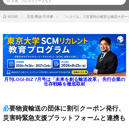
災害
,
プレスリリースなど
災害/事故/不祥事
「ハコベル」で災害時の確実な物流サポー
HOME
月刊LOGI-BIZ 7月号は「未来を創る輸送改革」 先行企業の
生存戦略を徹底取材
必要物資輸送の団体に割引クーポン発行、
災害時緊急支援プラットフォームと連携も