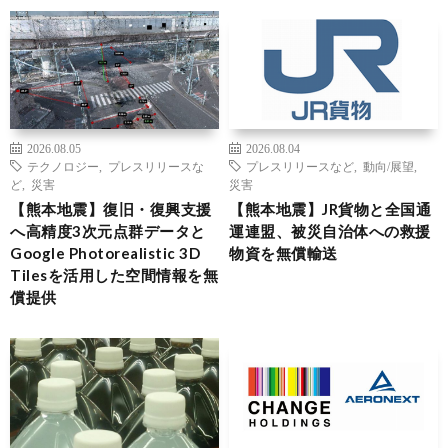
2026.08.05
2026.08.04
テクノロジー
,
プレスリリースな
プレスリリースなど
,
動向/展望
,
ど
,
災害
災害
【熊本地震】復旧・復興支援
【熊本地震】JR貨物と全国通
へ高精度3次元点群データと
運連盟、被災自治体への救援
Google Photorealistic 3D
物資を無償輸送
Tilesを活用した空間情報を無
償提供