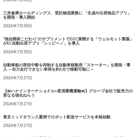
三井倉庫ホールディングス、受託物流業務に 「生成AI出荷検品アプリ」
を開発・導入開始
2026年7月30日
“独自開発こだわり”のサプリメントでD2C展開する「ウェルモット製薬」
がEC自動出荷アプリ「シッピーノ」を導入
2026年7月30日
自動車船の荷役中断を抑制する自動車移動用「スケーター」を開発・導
入 ～自力走行できない車両を約5分で移動可能に～
2026年7月27日
【㈱ハナインターナショナル×星清重機運輸㈱】グループ会社で販売力の
更なる強化ねらう
2026年7月27日
東京ミッドタウン八重洲でロボット配送サービスを本格始動
2026年7月27日