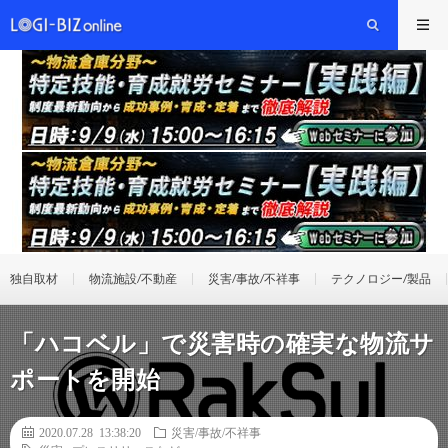
独自取材
物流施設/不動産
災害/事故/不祥事
テクノロジー/製品
「ハコベル」で災害時の確実な物流サ
ポートを開始
2020.07.28 13:38:20
災害/事故/不祥事