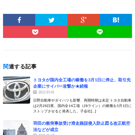
関連する記事
トヨタが国内全工場の稼働を3月1日に停止、取引先
企業にサイバー攻撃か★続報
2022.03.01
日野自動車やダイハツも影響、再開時期は未定 トヨタ自動車
は2月28日夜、国内全14工場（28ライン）の稼働を3月1日に
ストップさせると発表した。子会社[…]
羽田の衝突事故受け滑走路誤侵入防止図る改正航空
法などが成立