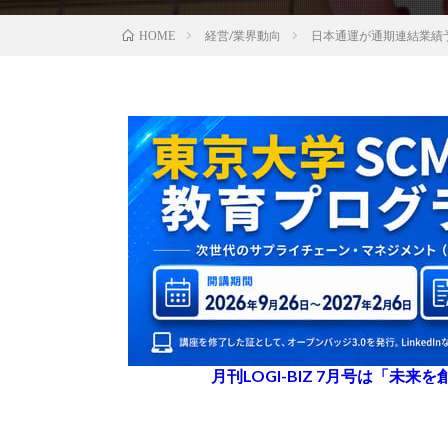
経営/業界動向
日本通運が通期連結業績
HOME
月刊LOGI-BIZ 7月号は「未