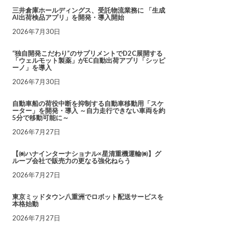
三井倉庫ホールディングス、受託物流業務に 「生成
AI出荷検品アプリ」を開発・導入開始
2026年7月30日
“独自開発こだわり”のサプリメントでD2C展開する
「ウェルモット製薬」がEC自動出荷アプリ「シッピ
ーノ」を導入
2026年7月30日
自動車船の荷役中断を抑制する自動車移動用「スケ
ーター」を開発・導入 ～自力走行できない車両を約
5分で移動可能に～
2026年7月27日
【㈱ハナインターナショナル×星清重機運輸㈱】グ
ループ会社で販売力の更なる強化ねらう
2026年7月27日
東京ミッドタウン八重洲でロボット配送サービスを
本格始動
2026年7月27日