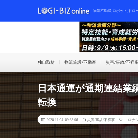
物流不動産,ロボット,ドロ
独自取材
物流施設/不動産
災害/事故/不祥
日本通運が通期連結業
転換
2020.11.04 09:33:06
災害/事故/不祥事
コロナ