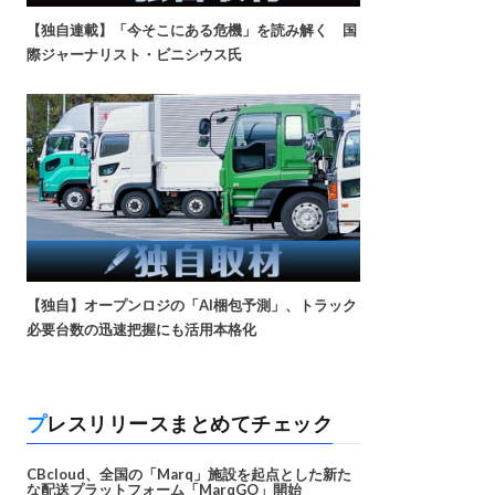
【独自連載】「今そこにある危機」を読み解く 国
際ジャーナリスト・ビニシウス氏
【独自】オープンロジの「AI梱包予測」、トラック
必要台数の迅速把握にも活用本格化
プレスリリースまとめてチェック
CBcloud、全国の「Marq」施設を起点とした新た
な配送プラットフォーム「MarqGO」開始