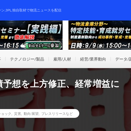
ーン,3PL,独自取材で物流ニュースを配信
事
テクノロジー/製品
雇用/人材
経営/業界動向
データ/
績予想を上方修正、経常増益に
ショック
,
災害
,
動向/展望
,
プレスリリースなど