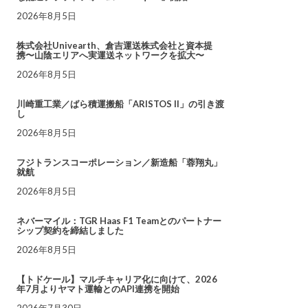
2026年8月5日
株式会社Univearth、倉吉運送株式会社と資本提
携〜山陰エリアへ実運送ネットワークを拡大〜
2026年8月5日
川崎重工業／ばら積運搬船「ARISTOS II」の引き渡
し
2026年8月5日
フジトランスコーポレーション／新造船「蓉翔丸」
就航
2026年8月5日
ネバーマイル：TGR Haas F1 Teamとのパートナー
シップ契約を締結しました
2026年8月5日
【トドケール】マルチキャリア化に向けて、2026
年7月よりヤマト運輸とのAPI連携を開始
2026年7月30日