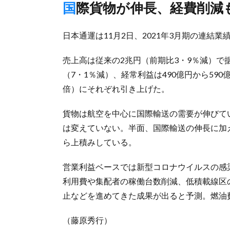
国際貨物が伸長、経費削減
日本通運は11月2日、2021年3月期の連結
売上高は従来の2兆円（前期比3・9％減）で据
（7・1％減）、経常利益は490億円から590
倍）にそれぞれ引き上げた。
貨物は航空を中心に国際輸送の需要が伸びて
は変えていない。半面、国際輸送の伸長に加
ら上積みしている。
営業利益ベースでは新型コロナウイルスの感
利用費や集配者の稼働台数削減、低積載線区
止などを進めてきた成果が出ると予測。燃油
（藤原秀行）