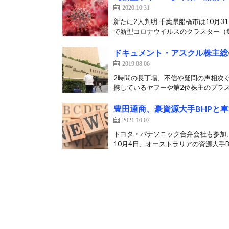
2020.10.31
新たに2人判明 千葉県船橋市は10月
で新型コロナウイルスのクラスター（集
ドキュメント・アスクル株主総
2019.08.06
2時間の長丁場、不信や疑問の声相次ぐ
携しているヤフーや第2位株主のプラス
豊田通商、豪資源大手BHPと
2021.10.07
トヨタ・パナソニック合弁会社も参加
10月4日、オーストラリアの資源大手BH