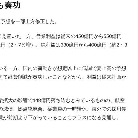
も奏功
業績予想を一部上方修正した。
え置いた一方、営業利益は従来の450億円から550億円
億円（2・7％増）、純利益は330億円から400億円（約2・3
いる一方、国内の荷動きが想定以上に低調で売上高の予想
えて経費削減が奏功したことなどから、利益は従来計画か
染拡大の影響で148億円落ち込むとみているものの、航空
の減便、拠点統廃合、従業員の一時帰休、海外での採用停
費が前期より下がっていることもプラスになる見通し。