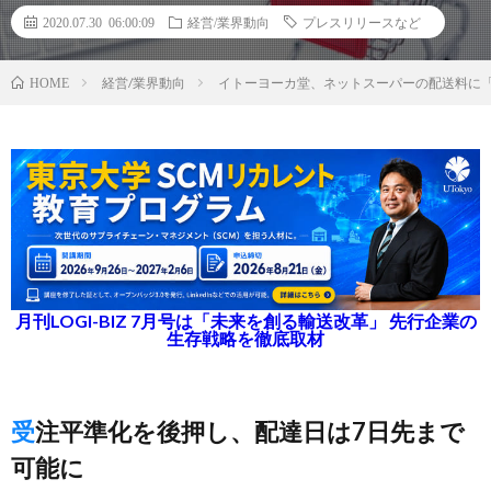
2020.07.30 06:00:09
経営/業界動向
プレスリリースなど
経営/業界動向
イトーヨーカ堂、ネットスーパーの配送料に
HOME
月刊LOGI-BIZ 7月号は「未来を創る輸送改革」 先行企業の
生存戦略を徹底取材
受注平準化を後押し、配達日は7日先まで
可能に