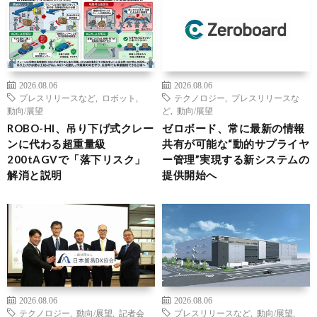
2026.08.06
2026.08.06
プレスリリースなど
,
ロボット
,
テクノロジー
,
プレスリリースな
動向/展望
ど
,
動向/展望
ROBO-HI、吊り下げ式クレー
ゼロボード、常に最新の情報
ンに代わる超重量級
共有が可能な“動的サプライヤ
200tAGVで「落下リスク」
ー管理”実現する新システムの
解消と説明
提供開始へ
2026.08.06
2026.08.06
テクノロジー
,
動向/展望
,
記者会
プレスリリースなど
,
動向/展望
,