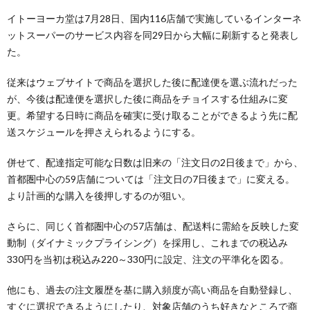
イトーヨーカ堂は7月28日、国内116店舗で実施しているインターネ
ットスーパーのサービス内容を同29日から大幅に刷新すると発表し
た。
従来はウェブサイトで商品を選択した後に配達便を選ぶ流れだった
が、今後は配達便を選択した後に商品をチョイスする仕組みに変
更。希望する日時に商品を確実に受け取ることができるよう先に配
送スケジュールを押さえられるようにする。
併せて、配達指定可能な日数は旧来の「注文日の2日後まで」から、
首都圏中心の59店舗については「注文日の7日後まで」に変える。
より計画的な購入を後押しするのが狙い。
さらに、同じく首都圏中心の57店舗は、配送料に需給を反映した変
動制（ダイナミックプライシング）を採用し、これまでの税込み
330円を当初は税込み220～330円に設定、注文の平準化を図る。
他にも、過去の注文履歴を基に購入頻度が高い商品を自動登録し、
すぐに選択できるようにしたり、対象店舗のうち好きなところで商