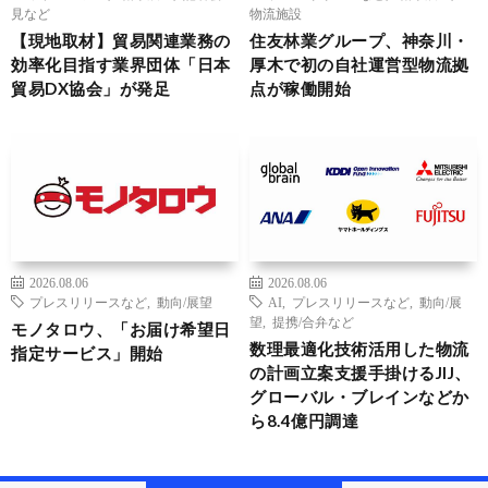
見など
物流施設
【現地取材】貿易関連業務の
住友林業グループ、神奈川・
効率化目指す業界団体「日本
厚木で初の自社運営型物流拠
貿易DX協会」が発足
点が稼働開始
2026.08.06
2026.08.06
プレスリリースなど
,
動向/展望
AI
,
プレスリリースなど
,
動向/展
望
,
提携/合弁など
モノタロウ、「お届け希望日
数理最適化技術活用した物流
指定サービス」開始
の計画立案支援手掛けるJIJ、
グローバル・ブレインなどか
ら8.4億円調達