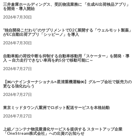
三井倉庫ホールディングス、受託物流業務に 「生成AI出荷検品アプリ」
を開発・導入開始
2026年7月30日
“独自開発こだわり”のサプリメントでD2C展開する「ウェルモット製薬」
がEC自動出荷アプリ「シッピーノ」を導入
2026年7月30日
自動車船の荷役中断を抑制する自動車移動用「スケーター」を開発・導
入 ～自力走行できない車両を約5分で移動可能に～
2026年7月27日
【㈱ハナインターナショナル×星清重機運輸㈱】グループ会社で販売力の
更なる強化ねらう
2026年7月27日
東京ミッドタウン八重洲でロボット配送サービスを本格始動
2026年7月27日
上組／コンテナ物流最適化サービスを提供する スタートアップ企業
「OneStream株式会社」への出資のお知らせ