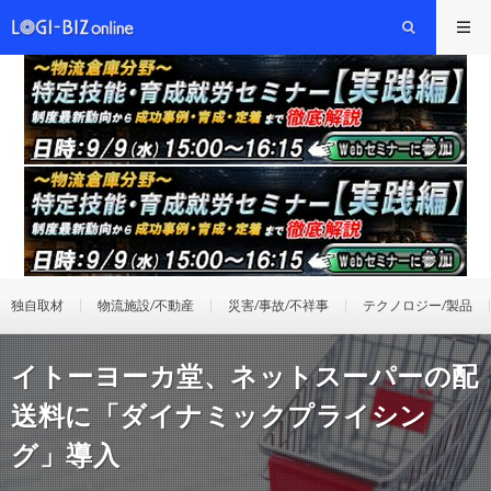
独自取材
物流施設/不動産
災害/事故/不祥事
テクノロジー/製品
イトーヨーカ堂、ネットスーパーの配
送料に「ダイナミックプライシン
グ」導入