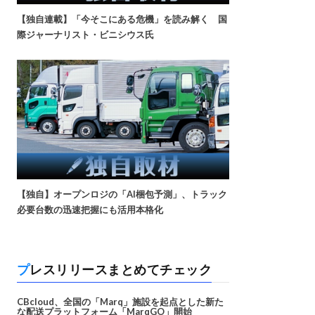
【独自連載】「今そこにある危機」を読み解く 国
際ジャーナリスト・ビニシウス氏
【独自】オープンロジの「AI梱包予測」、トラック
必要台数の迅速把握にも活用本格化
プレスリリースまとめてチェック
CBcloud、全国の「Marq」施設を起点とした新た
な配送プラットフォーム「MarqGO」開始