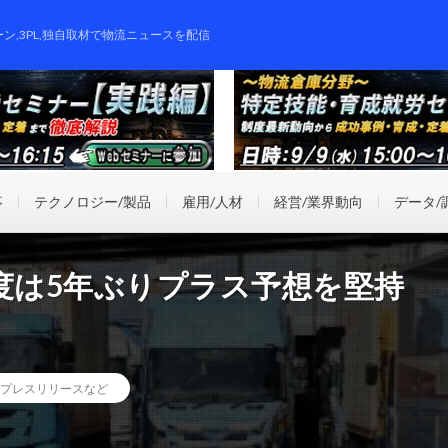
ーン,3PL,独自取材で物流ニュースを配信
事
テクノロジー/製品
雇用/人材
経営/業界動向
データ/
度は5年ぶりプラス予想を堅持
プレスリリースなど