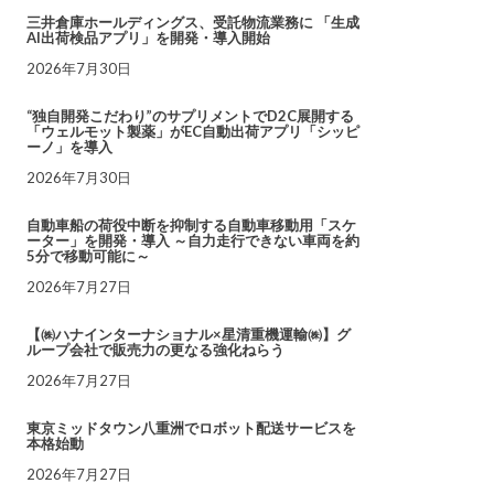
三井倉庫ホールディングス、受託物流業務に 「生成
AI出荷検品アプリ」を開発・導入開始
2026年7月30日
“独自開発こだわり”のサプリメントでD2C展開する
「ウェルモット製薬」がEC自動出荷アプリ「シッピ
ーノ」を導入
2026年7月30日
自動車船の荷役中断を抑制する自動車移動用「スケ
ーター」を開発・導入 ～自力走行できない車両を約
5分で移動可能に～
2026年7月27日
【㈱ハナインターナショナル×星清重機運輸㈱】グ
ループ会社で販売力の更なる強化ねらう
2026年7月27日
東京ミッドタウン八重洲でロボット配送サービスを
本格始動
2026年7月27日