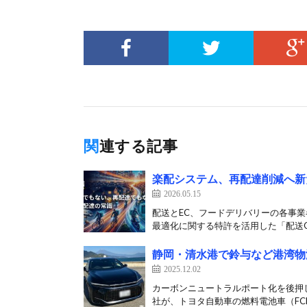
関連する記事
楽配システム、再配達削減へ新
2026.05.15
配送とEC、フードデリバリーの各事
最適化に関する特許を活用した「配送O
静岡・清水港で鈴与など港湾物
2025.12.02
カーボンニュートラルポート化を後押し
社が、トヨタ自動車の燃料電池車（FCE