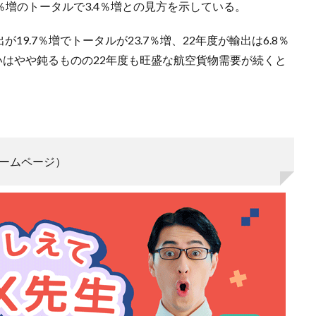
.6％増のトータルで3.4％増との見方を示している。
が19.7％増でトータルが23.7％増、22年度が輸出は6.8％
勢いはやや鈍るものの22年度も旺盛な航空貨物需要が続くと
ームページ）