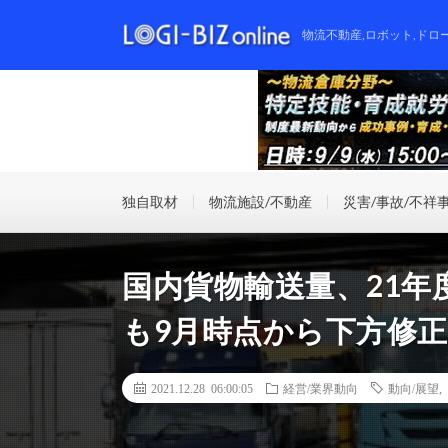
物流不動産,ロボット,ドロ
独自取材
物流施設/不動産
災害/事故/不祥
国内貨物輸送量、21年
も9月時点から下方修正
2021.12.28 06:00:05
経営/業界動向
動向/展望
,