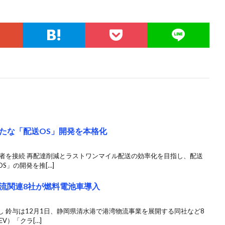
たな「配送OS」開発を本格化
業者を接続 再配達削減とラストワンマイル配送の効率化を目指し、配送
S」の開発を推[…]
流関連8社が燃料電池車導入
 鈴与は12月1日、静岡県清水港で港湾物流事業を展開する同社など8
V）「クラ[…]