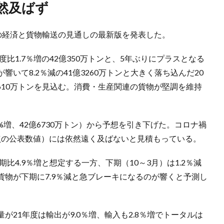
然及ばず
年度の経済と貨物輸送の見通しの最新版を発表した。
比1.7％増の42億350万トンと、5年ぶりにプラスとなる
いて8.2％減の41億3260万トンと大きく落ち込んだ20
億5610万トンを見込む。消費・生産関連の貨物が堅調を維持
3%増、42億6730万トン）から予想を引き下げた。コロナ禍
月時点の公表数値）には依然遠く及ばないと見積もっている。
比4.9％増と想定する一方、下期（10～3月）は1.2％減
物が下期に7.9％減と急ブレーキになるのが響くと予測し
21年度は輸出が9.0％増、輸入も2.8％増でトータルは