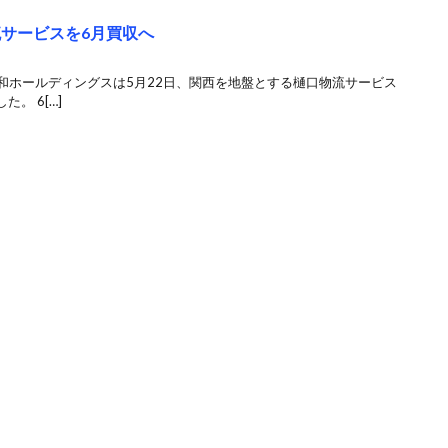
流サービスを6月買収へ
M丸和ホールディングスは5月22日、関西を地盤とする樋口物流サービス
。 6[…]