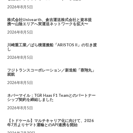
2026年8月5日
株式会社Univearth、倉吉運送株式会社と資本提
携〜山陰エリアへ実運送ネットワークを拡大〜
2026年8月5日
川崎重工業／ばら積運搬船「ARISTOS II」の引き渡
し
2026年8月5日
フジトランスコーポレーション／新造船「蓉翔丸」
就航
2026年8月5日
ネバーマイル：TGR Haas F1 Teamとのパートナー
シップ契約を締結しました
2026年8月5日
【トドケール】マルチキャリア化に向けて、2026
年7月よりヤマト運輸とのAPI連携を開始
2026年7月30日