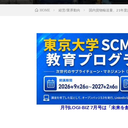
経営/業界動向
国内貨物輸送量、21年
HOME
月刊LOGI-BIZ 7月号は「未