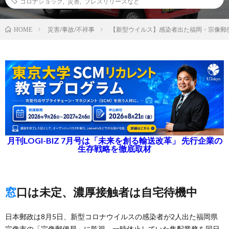
コロナショック
,
災害
,
プレスリリースなど
災害/事故/不祥事
【新型ウイルス】感染者出た福岡・宗像郵
HOME
月刊LOGI-BIZ 7月号は「未来を創る輸送改革」 先行企業の
生存戦略を徹底取材
窓口は未定、濃厚接触者は自宅待機中
日本郵政は8月5日、新型コロナウイルスの感染者が2人出た福岡県
宗像市の「宗像郵便局」に監視、一時休止していた集配業務を同日