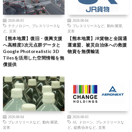
2026.08.05
2026.08.04
テクノロジー
,
プレスリリースな
プレスリリースなど
,
動向/展望
,
ど
,
災害
災害
【熊本地震】復旧・復興支援
【熊本地震】JR貨物と全国通
へ高精度3次元点群データと
運連盟、被災自治体への救援
Google Photorealistic 3D
物資を無償輸送
Tilesを活用した空間情報を無
償提供
2026.08.04
2026.08.03
プレスリリースなど
,
動向/展望
,
AI
,
ドローン
,
プレスリリースな
災害
ど
,
提携/合弁など
,
災害