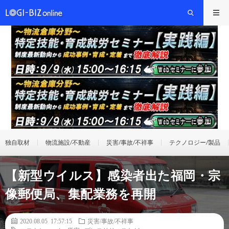
独自取材
物流施設/不動産
災害/事故/不祥事
テクノロジー/製品
【新型ウイルス】感染者出た福岡・宗
像郵便局、集配業務を再開
2020.08.05 17:57:15
災害/事故/不祥事