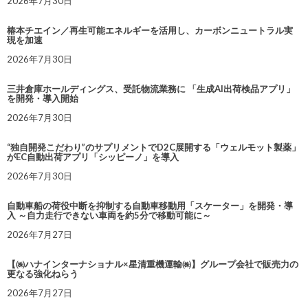
2026年7月30日
椿本チエイン／再生可能エネルギーを活用し、カーボンニュートラル実
現を加速
2026年7月30日
三井倉庫ホールディングス、受託物流業務に 「生成AI出荷検品アプリ」
を開発・導入開始
2026年7月30日
“独自開発こだわり”のサプリメントでD2C展開する「ウェルモット製薬」
がEC自動出荷アプリ「シッピーノ」を導入
2026年7月30日
自動車船の荷役中断を抑制する自動車移動用「スケーター」を開発・導
入 ～自力走行できない車両を約5分で移動可能に～
2026年7月27日
【㈱ハナインターナショナル×星清重機運輸㈱】グループ会社で販売力の
更なる強化ねらう
2026年7月27日