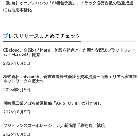
【独自】オープンロジの「AI梱包予測」、トラック必要台数の迅速把握
にも活用本格化
プレスリリースまとめてチェック
CBcloud、全国の「Marq」施設を起点とした新たな配送プラットフォー
ム「MarqGO」開始
2026年8月5日
株式会社Univearth、倉吉運送株式会社と資本提携〜山陰エリアへ実運送
ネットワークを拡大〜
2026年8月5日
川崎重工業／ばら積運搬船「ARISTOS II」の引き渡し
2026年8月5日
フジトランスコーポレーション／新造船「蓉翔丸」就航
2026年8月5日