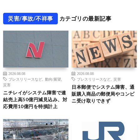
災害/事故/不祥事
カテゴリの最新記事
2026.08.08
2026.08.08
プレスリリースなど
,
動向/展望
,
プレスリリースなど
,
災害
災害
日本郵便でシステム障害、通
ニチレイがシステム障害で連
販購入商品の郵便局やコンビ
結売上高50億円減見込み、対
ニ受け取りできず
応費用10億円を特損計上