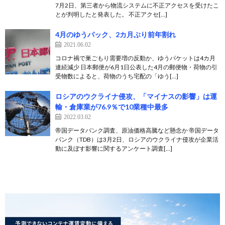
7月2日、第三者から物流システムに不正アクセスを受けたこ
とが判明したと発表した。 不正アクセ[…]
4月のゆうパック、2カ月ぶり前年割れ
2021.06.02
コロナ禍で巣ごもり需要増の反動か、ゆうパケットは4カ月
連続減少 日本郵便が6月1日公表した4月の郵便物・荷物の引
受物数によると、荷物のうち宅配の「ゆう[…]
ロシアのウクライナ侵攻、「マイナスの影響」は運
輸・倉庫業が76.9％で10業種中最多
2022.03.02
帝国データバンク調査、原油価格高騰など懸念か 帝国データ
バンク（TDB）は3月2日、ロシアのウクライナ侵攻が企業活
動に及ぼす影響に関するアンケート調査[…]