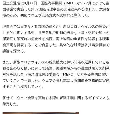
国土交通省は8月11日、国際海事機関（IMO）が5～7月にかけて書
面審議で実施した第32回臨時理事会の開催結果を公表した。意見交
換のため、初めてウェブ会議方式を試験的に導入した。
理事会では日本など参加国の多くが、新型コロナウイルスの感染が
世界的に拡大する中、世界各地で船員の円滑な上陸・交代や船上の
感染症対策実施の必要性を指摘。海上物流の重要性を認識する理事
会声明を発表することで合意した。具体的な対策は各担当委員会で
議論を深める。
また、新型コロナウイルスの感染拡大に伴い開催を延期している各
種会合の取り扱いに関して議論、海運領域からの温室効果ガス削減
対策を話し合う海洋環境保護委員会（MEPC）などを優先的に開い
ていくことで一致した。ウェブ会議形式による開催を本格的に実施
することも模索していく。
併せて、ウェブ会議を実施する際の審議手順に関するガイダンスも
策定した。