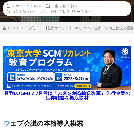
2020.08.12 06:00:28
災害/事故/不祥事
コロナショック
,
災害
,
海外
,
プレスリリースなど
政策
【新型ウイルス】IMO、コロナ拡大下で海上物流の重
HOME
月刊LOGI-BIZ 7月号は「未来を創る輸送改革」 先行企業の
生存戦略を徹底取材
ウェブ会議の本格導入模索