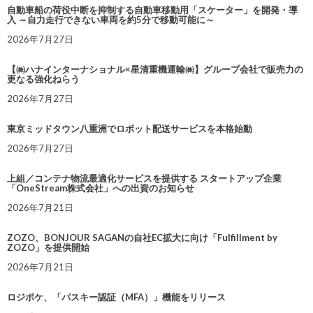
自動車船の荷役中断を抑制する自動車移動用「スケーター」を開発・導
入 ～自力走行できない車両を約5分で移動可能に～
2026年7月27日
【㈱ハナインターナショナル×星清重機運輸㈱】グループ会社で販売力の
更なる強化ねらう
2026年7月27日
東京ミッドタウン八重洲でロボット配送サービスを本格始動
2026年7月27日
上組／コンテナ物流最適化サービスを提供する スタートアップ企業
「OneStream株式会社」への出資のお知らせ
2026年7月21日
ZOZO、BONJOUR SAGANの自社EC拡大に向け「Fulfillment by
ZOZO」を提供開始
2026年7月21日
ロジポケ、「パスキー認証（MFA）」機能をリリース