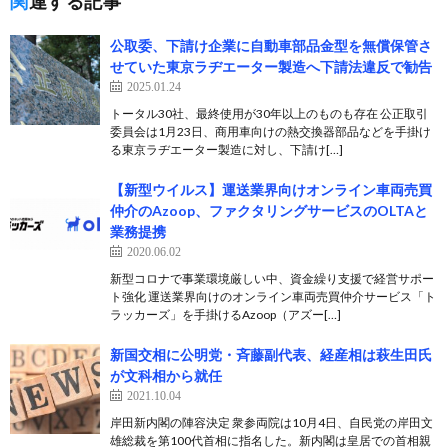
関連する記事
公取委、下請け企業に自動車部品金型を無償保管さ
せていた東京ラヂエーター製造へ下請法違反で勧告
2025.01.24
トータル30社、最終使用が30年以上のものも存在 公正取引
委員会は1月23日、商用車向けの熱交換器部品などを手掛け
る東京ラヂエーター製造に対し、下請け[…]
【新型ウイルス】運送業界向けオンライン車両売買
仲介のAzoop、ファクタリングサービスのOLTAと
業務提携
2020.06.02
新型コロナで事業環境厳しい中、資金繰り支援で経営サポー
ト強化 運送業界向けのオンライン車両売買仲介サービス「ト
ラッカーズ」を手掛けるAzoop（アズー[…]
新国交相に公明党・斉藤副代表、経産相は萩生田氏
が文科相から就任
2021.10.04
岸田新内閣の陣容決定 衆参両院は10月4日、自民党の岸田文
雄総裁を第100代首相に指名した。新内閣は皇居での首相親