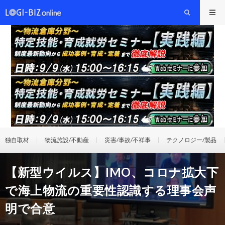
独自取材
物流施設/不動産
災害/事故/不祥事
テクノロジー/製品
【新型ウイルス】IMO、コロナ拡大下
で海上物流の重要性認識する理事会声
明で合意