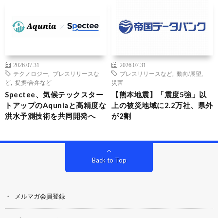
2026.07.31
2026.07.31
テクノロジー
,
プレスリリースな
プレスリリースなど
,
動向/展望
,
ど
,
提携/合弁など
災害
Spectee、気候テックスター
【熊本地震】「震度5強」以
トアップのAquniaと高精度な
上の被災地域に2.2万社、県外
洪水予測技術を共同開発へ
が2割
Back to Top
メルマガ会員登録