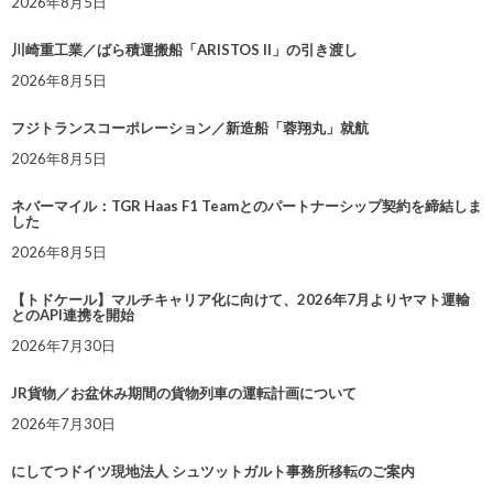
2026年8月5日
川崎重工業／ばら積運搬船「ARISTOS II」の引き渡し
2026年8月5日
フジトランスコーポレーション／新造船「蓉翔丸」就航
2026年8月5日
ネバーマイル：TGR Haas F1 Teamとのパートナーシップ契約を締結しま
した
2026年8月5日
【トドケール】マルチキャリア化に向けて、2026年7月よりヤマト運輸
とのAPI連携を開始
2026年7月30日
JR貨物／お盆休み期間の貨物列車の運転計画について
2026年7月30日
にしてつドイツ現地法人 シュツットガルト事務所移転のご案内