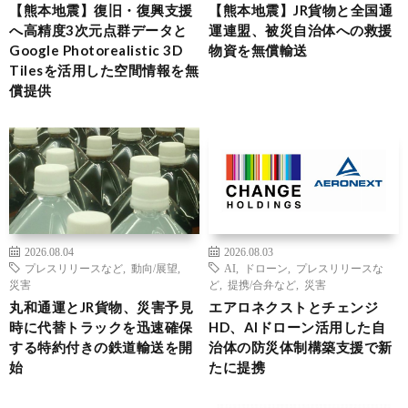
【熊本地震】復旧・復興支援
【熊本地震】JR貨物と全国通
へ高精度3次元点群データと
運連盟、被災自治体への救援
Google Photorealistic 3D
物資を無償輸送
Tilesを活用した空間情報を無
償提供
2026.08.04
2026.08.03
プレスリリースなど
,
動向/展望
,
AI
,
ドローン
,
プレスリリースな
災害
ど
,
提携/合弁など
,
災害
丸和通運とJR貨物、災害予見
エアロネクストとチェンジ
時に代替トラックを迅速確保
HD、AIドローン活用した自
する特約付きの鉄道輸送を開
治体の防災体制構築支援で新
始
たに提携