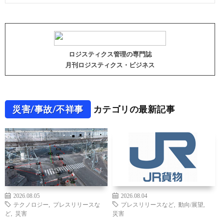
ロジスティクス管理の専門誌
月刊ロジスティクス・ビジネス
災害/事故/不祥事
カテゴリの最新記事
2026.08.05
2026.08.04
テクノロジー
,
プレスリリースな
プレスリリースなど
,
動向/展望
,
ど
,
災害
災害