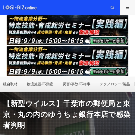
独自取材
物流施設/不動産
災害/事故/不祥事
テクノロジー/製品
【新型ウイルス】千葉市の郵便局と東
京・丸の内のゆうちょ銀行本店で感染
者判明