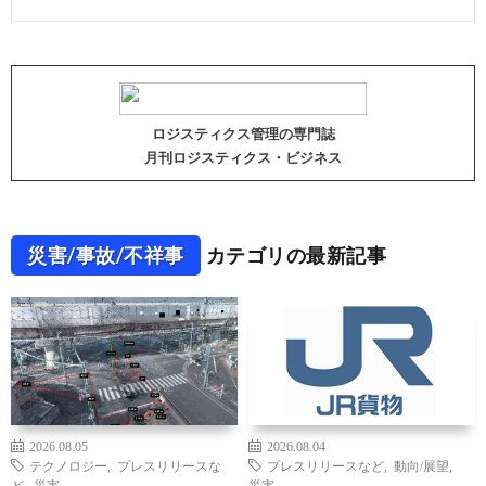
ロジスティクス管理の専門誌
月刊ロジスティクス・ビジネス
災害/事故/不祥事
カテゴリの最新記事
2026.08.05
2026.08.04
テクノロジー
,
プレスリリースな
プレスリリースなど
,
動向/展望
,
ど
,
災害
災害