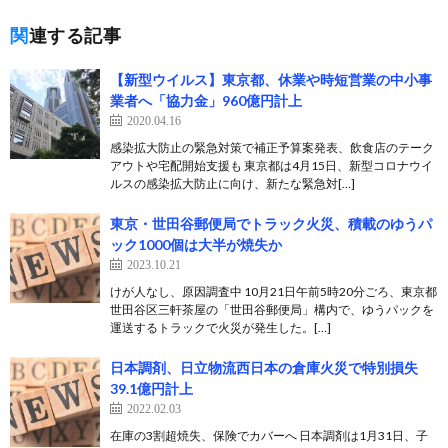
関連する記事
【新型ウイルス】東京都、休業や時短営業の中小事
業者へ「協力金」960億円計上
2020.04.16
感染拡大防止の緊急対策で補正予算案発表、飲食店のテーク
アウトや宅配開始支援も 東京都は4月15日、新型コロナウイ
ルスの感染拡大防止に向け、新たな緊急対[…]
東京・世田谷郵便局でトラック火災、積載のゆうパ
ック1000個は大半が焼失か
2023.10.21
けが人なし、原因調査中 10月21日午前5時20分ごろ、東京都
世田谷区三軒茶屋の「世田谷郵便局」構内で、ゆうパックを
運送するトラックで火災が発生した。[…]
日本調剤、日立物流西日本の倉庫火災で特別損失
39.1億円計上
2022.02.03
在庫の3割超焼失、保険でカバーへ 日本調剤は1月31日、子