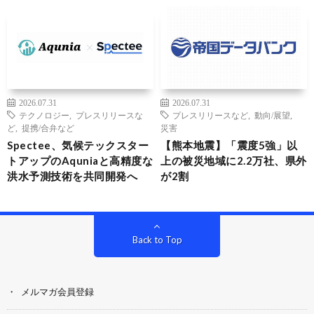
2026.07.31
2026.07.31
テクノロジー
,
プレスリリースな
プレスリリースなど
,
動向/展望
,
ど
,
提携/合弁など
災害
Spectee、気候テックスター
【熊本地震】「震度5強」以
トアップのAquniaと高精度な
上の被災地域に2.2万社、県外
洪水予測技術を共同開発へ
が2割
Back to Top
メルマガ会員登録