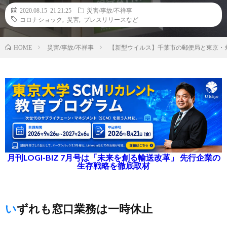
2020.08.15 21:21:25
災害/事故/不祥事
コロナショック
,
災害
,
プレスリリースなど
災害/事故/不祥事
【新型ウイルス】千葉市の郵便局と東京・
HOME
月刊LOGI-BIZ 7月号は「未来を創る輸送改革」 先行企業の
生存戦略を徹底取材
いずれも窓口業務は一時休止