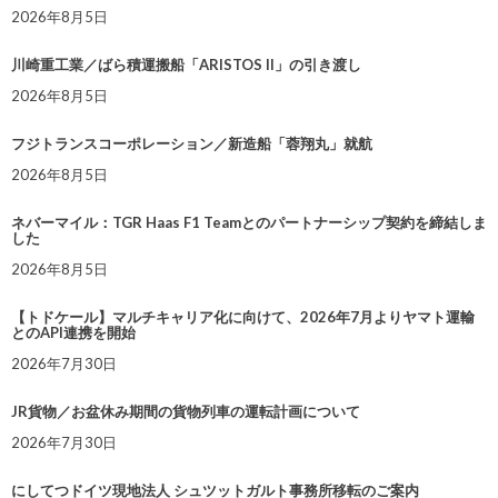
2026年8月5日
川崎重工業／ばら積運搬船「ARISTOS II」の引き渡し
2026年8月5日
フジトランスコーポレーション／新造船「蓉翔丸」就航
2026年8月5日
ネバーマイル：TGR Haas F1 Teamとのパートナーシップ契約を締結しま
した
2026年8月5日
【トドケール】マルチキャリア化に向けて、2026年7月よりヤマト運輸
とのAPI連携を開始
2026年7月30日
JR貨物／お盆休み期間の貨物列車の運転計画について
2026年7月30日
にしてつドイツ現地法人 シュツットガルト事務所移転のご案内