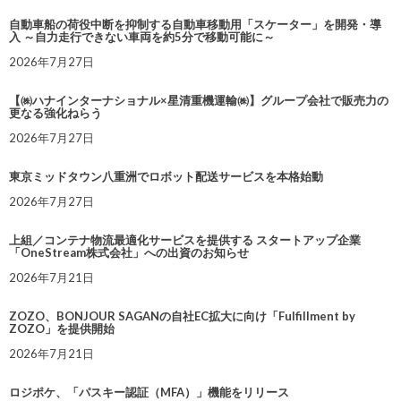
自動車船の荷役中断を抑制する自動車移動用「スケーター」を開発・導
入 ～自力走行できない車両を約5分で移動可能に～
2026年7月27日
【㈱ハナインターナショナル×星清重機運輸㈱】グループ会社で販売力の
更なる強化ねらう
2026年7月27日
東京ミッドタウン八重洲でロボット配送サービスを本格始動
2026年7月27日
上組／コンテナ物流最適化サービスを提供する スタートアップ企業
「OneStream株式会社」への出資のお知らせ
2026年7月21日
ZOZO、BONJOUR SAGANの自社EC拡大に向け「Fulfillment by
ZOZO」を提供開始
2026年7月21日
ロジポケ、「パスキー認証（MFA）」機能をリリース