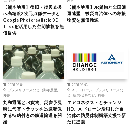
【熊本地震】復旧・復興支援
【熊本地震】JR貨物と全国通
へ高精度3次元点群データと
運連盟、被災自治体への救援
Google Photorealistic 3D
物資を無償輸送
Tilesを活用した空間情報を無
償提供
2026.08.04
2026.08.03
プレスリリースなど
,
動向/展望
,
AI
,
ドローン
,
プレスリリースな
災害
ど
,
提携/合弁など
,
災害
丸和通運とJR貨物、災害予見
エアロネクストとチェンジ
時に代替トラックを迅速確保
HD、AIドローン活用した自
する特約付きの鉄道輸送を開
治体の防災体制構築支援で新
始
たに提携