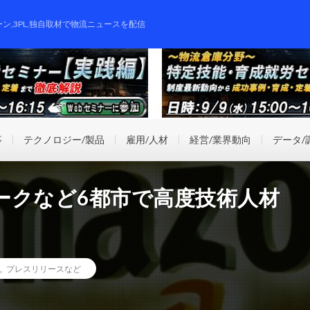
ーン,3PL,独自取材で物流ニュースを配信
事
テクノロジー/製品
雇用/人材
経営/業界動向
データ/
ークなど6都市で高度技術人材
,
プレスリリースなど