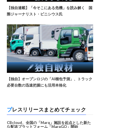
【独自連載】「今そこにある危機」を読み解く 国
際ジャーナリスト・ビニシウス氏
【独自】オープンロジの「AI梱包予測」、トラック
必要台数の迅速把握にも活用本格化
プレスリリースまとめてチェック
CBcloud、全国の「Marq」施設を起点とした新た
な配送プラットフォーム「MarqGO」開始