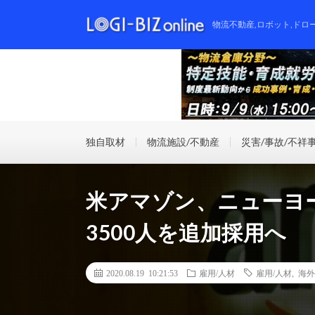
物流不動産,ロボット,ドロ
独自取材
物流施設/不動産
災害/事故/不祥
米アマゾン、ニューヨ
3500人を追加採用へ
2020.08.19 10:21:53
雇用/人材
雇用/人材
,
海外