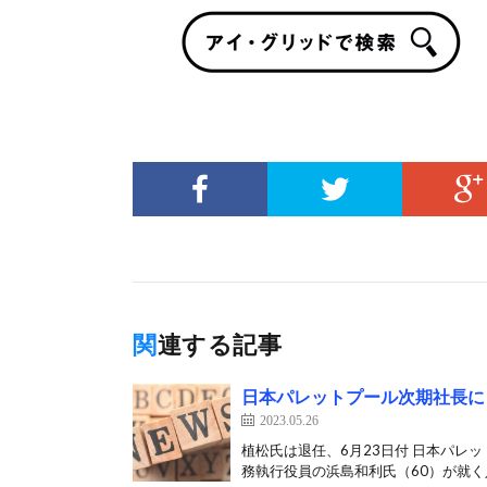
関連する記事
日本パレットプール次期社長に
2023.05.26
植松氏は退任、6月23日付 日本パレ
務執行役員の浜島和利氏（60）が就く人