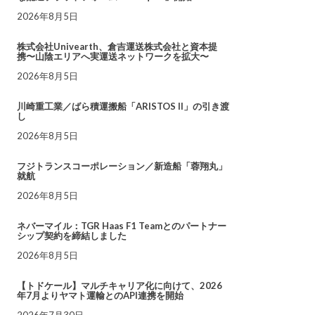
2026年8月5日
株式会社Univearth、倉吉運送株式会社と資本提
携〜山陰エリアへ実運送ネットワークを拡大〜
2026年8月5日
川崎重工業／ばら積運搬船「ARISTOS II」の引き渡
し
2026年8月5日
フジトランスコーポレーション／新造船「蓉翔丸」
就航
2026年8月5日
ネバーマイル：TGR Haas F1 Teamとのパートナー
シップ契約を締結しました
2026年8月5日
【トドケール】マルチキャリア化に向けて、2026
年7月よりヤマト運輸とのAPI連携を開始
2026年7月30日