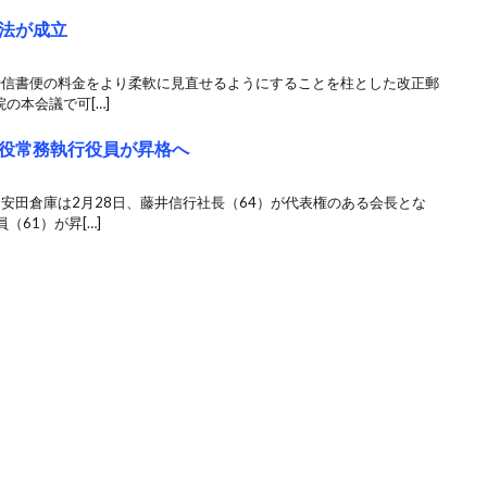
法が成立
便や信書便の料金をより柔軟に見直せるようにすることを柱とした改正郵
の本会議で可[…]
役常務執行役員が昇格へ
 安田倉庫は2月28日、藤井信行社長（64）が代表権のある会長とな
61）が昇[…]