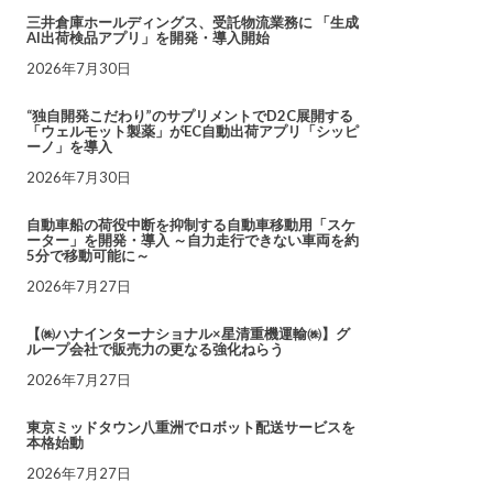
三井倉庫ホールディングス、受託物流業務に 「生成
AI出荷検品アプリ」を開発・導入開始
2026年7月30日
“独自開発こだわり”のサプリメントでD2C展開する
「ウェルモット製薬」がEC自動出荷アプリ「シッピ
ーノ」を導入
2026年7月30日
自動車船の荷役中断を抑制する自動車移動用「スケ
ーター」を開発・導入 ～自力走行できない車両を約
5分で移動可能に～
2026年7月27日
【㈱ハナインターナショナル×星清重機運輸㈱】グ
ループ会社で販売力の更なる強化ねらう
2026年7月27日
東京ミッドタウン八重洲でロボット配送サービスを
本格始動
2026年7月27日