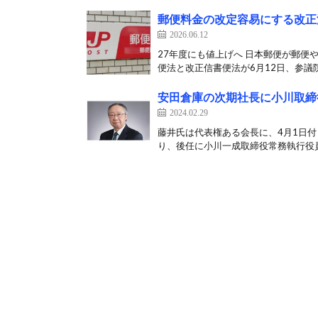
郵便料金の改定容易にする改正
2026.06.12
27年度にも値上げへ 日本郵便が郵
便法と改正信書便法が6月12日、参議院
安田倉庫の次期社長に小川取締
2024.02.29
藤井氏は代表権ある会長に、4月1日付
り、後任に小川一成取締役常務執行役員（