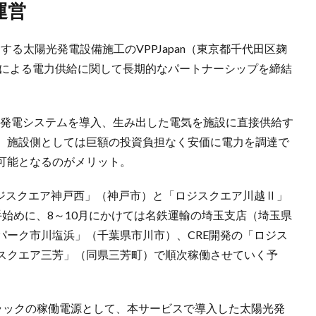
運営
る太陽光発電設備施工のVPPJapan（東京都千代田区麹
光による電力供給に関して長期的なパートナーシップを締結
太陽光発電システムを導入、生み出した電気を施設に直接供給す
。施設側としては巨額の投資負担なく安価に電力を調達で
可能となるのがメリット。
ロジスクエア神戸西」（神戸市）と「ロジスクエア川越Ⅱ」
始めに、8～10月にかけては名鉄運輸の埼玉支店（埼玉県
パーク市川塩浜」（千葉県市川市）、CRE開発の「ロジス
スクエア三芳」（同県三芳町）で順次稼働させていく予
）トラックの稼働電源として、本サービスで導入した太陽光発