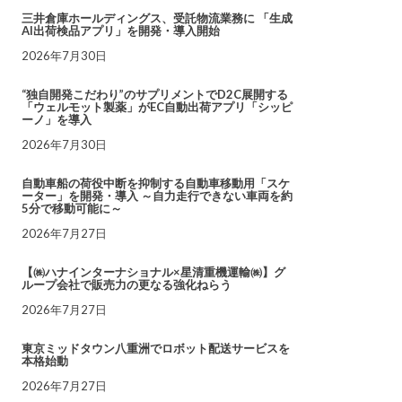
三井倉庫ホールディングス、受託物流業務に 「生成
AI出荷検品アプリ」を開発・導入開始
2026年7月30日
“独自開発こだわり”のサプリメントでD2C展開する
「ウェルモット製薬」がEC自動出荷アプリ「シッピ
ーノ」を導入
2026年7月30日
自動車船の荷役中断を抑制する自動車移動用「スケ
ーター」を開発・導入 ～自力走行できない車両を約
5分で移動可能に～
2026年7月27日
【㈱ハナインターナショナル×星清重機運輸㈱】グ
ループ会社で販売力の更なる強化ねらう
2026年7月27日
東京ミッドタウン八重洲でロボット配送サービスを
本格始動
2026年7月27日