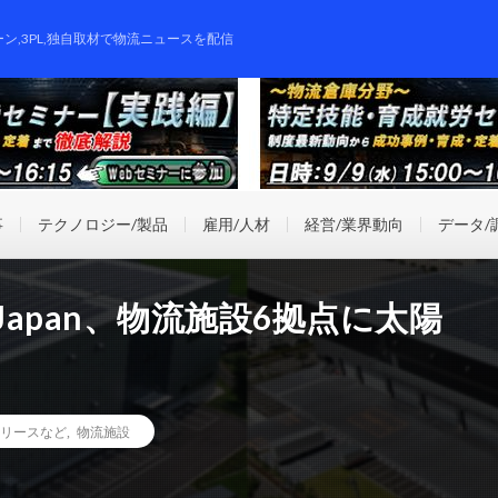
ーン,3PL,独自取材で物流ニュースを配信
事
テクノロジー/製品
雇用/人材
経営/業界動向
データ/
Japan、物流施設6拠点に太陽
リースなど
,
物流施設