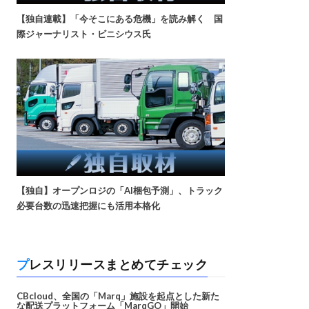
【独自連載】「今そこにある危機」を読み解く 国
際ジャーナリスト・ビニシウス氏
【独自】オープンロジの「AI梱包予測」、トラック
必要台数の迅速把握にも活用本格化
プレスリリースまとめてチェック
CBcloud、全国の「Marq」施設を起点とした新た
な配送プラットフォーム「MarqGO」開始