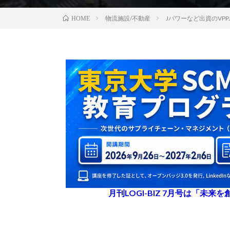
物流施設/不動産
Jパワーなど出資のVPP
HOME
月刊LOGI-BIZ 7月号は「未