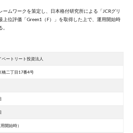
レームワークを策定し、日本格付研究所による「JCRグリ
上位評価「Green1（F）」を取得した上で、運用開始時
る。
イベートリート投資法人
橋二丁目17番4号
日
日
運用開始時）