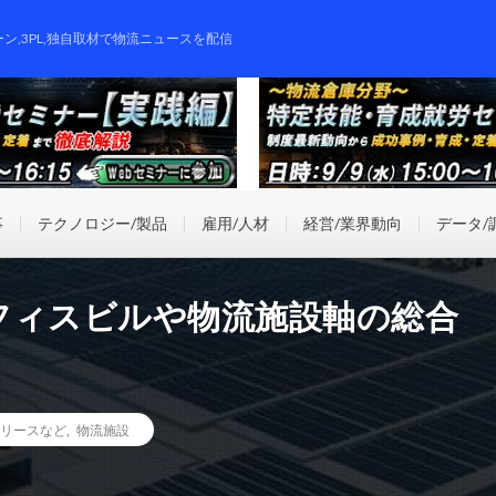
ーン,3PL,独自取材で物流ニュースを配信
事
テクノロジー/製品
雇用/人材
経営/業界動向
データ/
フィスビルや物流施設軸の総合
リースなど
,
物流施設