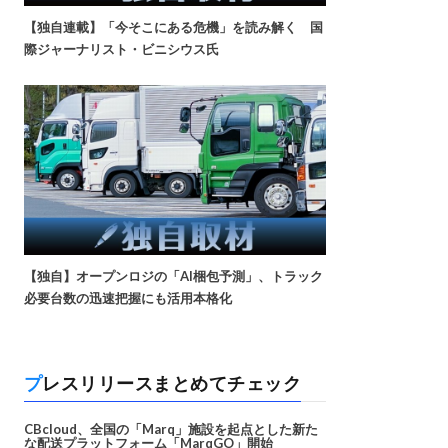
【独自連載】「今そこにある危機」を読み解く 国
際ジャーナリスト・ビニシウス氏
【独自】オープンロジの「AI梱包予測」、トラック
必要台数の迅速把握にも活用本格化
プレスリリースまとめてチェック
CBcloud、全国の「Marq」施設を起点とした新た
な配送プラットフォーム「MarqGO」開始