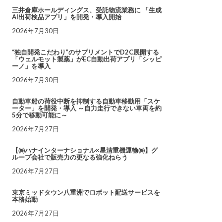
三井倉庫ホールディングス、受託物流業務に 「生成
AI出荷検品アプリ」を開発・導入開始
2026年7月30日
“独自開発こだわり”のサプリメントでD2C展開する
「ウェルモット製薬」がEC自動出荷アプリ「シッピ
ーノ」を導入
2026年7月30日
自動車船の荷役中断を抑制する自動車移動用「スケ
ーター」を開発・導入 ～自力走行できない車両を約
5分で移動可能に～
2026年7月27日
【㈱ハナインターナショナル×星清重機運輸㈱】グ
ループ会社で販売力の更なる強化ねらう
2026年7月27日
東京ミッドタウン八重洲でロボット配送サービスを
本格始動
2026年7月27日