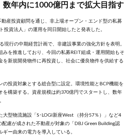
、数年内に1000億円まで拡大目指す
設不動産投資顧問を通じ、非上場オープン・エンド型の私募
ート投資法人」の運用を同日開始したと発表した。
する現行の中期経営計画で、非建設事業の強化方針を表明。
みを推進しており、今回の私募REIT組成・運用開始もそ
金を新規開発物件に再投資し、社会に優良物件を供給する
ンの投資対象とする総合型に設定。環境性能とBCP機能を
オを構築する。資産規模は約370億円でスタートし、数年
。
物流施設「S･LOGI新座West （持分57％）」など4
慮が成された不動産が対象の「DBJ Green Building認
ルギー由来の電力を導入している。