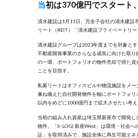
当初は370億円でスタート
清水建設は1月11日、完全子会社の清水建
リート（REIT）「清水建設プライベートリ
清水建設グループは2023年度までを対象と
不動産開発事業のさらなる成長に向けた取り組
の一環。ポートフォリオの物件売却で得た資
ことを目指す。
私募リートはオフィスビルや物流施設をメー
兼ね備えた自社開発物件を軸にポートフォリ
以内をめどに1000億円まで拡大させたい考え
当初の組み入れ資産は埼玉県新座市で開発した大型
物件。「S･LOGI 新座West」は環境・社会への配
証」を取得済みで、施設全体に再生可能エネ