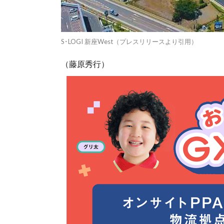
S･LOGI 新座West（プレスリリースより引用）
（藤原秀行）