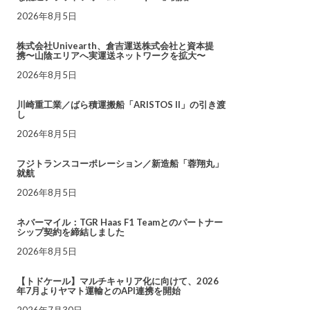
2026年8月5日
株式会社Univearth、倉吉運送株式会社と資本提
携〜山陰エリアへ実運送ネットワークを拡大〜
2026年8月5日
川崎重工業／ばら積運搬船「ARISTOS II」の引き渡
し
2026年8月5日
フジトランスコーポレーション／新造船「蓉翔丸」
就航
2026年8月5日
ネバーマイル：TGR Haas F1 Teamとのパートナー
シップ契約を締結しました
2026年8月5日
【トドケール】マルチキャリア化に向けて、2026
年7月よりヤマト運輸とのAPI連携を開始
2026年7月30日