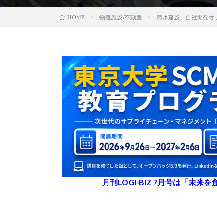
物流施設/不動産
清水建設、自社開発オ
HOME
月刊LOGI-BIZ 7月号は「未