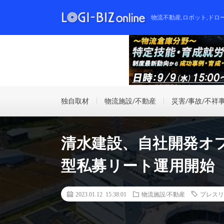
物流不動産,ロボット,ドロ
独自取材
物流施設/不動産
災害/事故/不祥
清水建設、自社開発オ
型私募リート運用開始
2023.01.12 15:38:01
物流施設/不動産
プレスリ