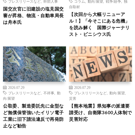
プレスリリースなど
,
幹部人事
コラム
,
動向/展望
,
戦争/紛争
,
独
自取材
国交次官に旧建設の塩見国交
【次回から大幅リニューア
審が昇格、物流・自動車局長
ル！】「今そこにある危機」
は舟本氏
を読み解く 国際ジャーナリ
スト・ビニシウス氏
2026.07.29
2026.07.29
プレスリリースなど
,
不祥事
,
動
プレスリリースなど
,
動向/展望
,
向/展望
災害
公取委、製造委託先に金型な
【熊本地震】県知事の派遣要
ど無償保管強いたイリソ電子
請受け、自衛隊3600人体制で
工業に旧下請法違反で再発防
災害対応
止など勧告