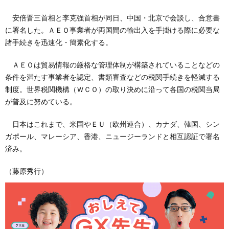
安倍晋三首相と李克強首相が同日、中国・北京で会談し、合意書
に署名した。ＡＥＯ事業者が両国間の輸出入を手掛ける際に必要な
諸手続きを迅速化・簡素化する。
ＡＥＯは貿易情報の厳格な管理体制が構築されていることなどの
条件を満たす事業者を認定、書類審査などの税関手続きを軽減する
制度。世界税関機構（ＷＣＯ）の取り決めに沿って各国の税関当局
が普及に努めている。
日本はこれまで、米国やＥＵ（欧州連合）、カナダ、韓国、シン
ガポール、マレーシア、香港、ニュージーランドと相互認証で署名
済み。
（藤原秀行）