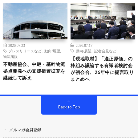
2026.07.23
2026.07.17
プレスリリースなど
,
動向/展望
,
動向/展望
,
記者会見など
物流施設
【現地取材】「適正原価」の
不動産協会、中継・基幹物流
枠組み議論する有識者検討会
拠点開発への支援措置拡充を
が初会合、26年中に提言取り
継続して訴え
まとめへ
Back to Top
メルマガ会員登録