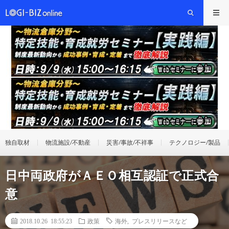
独自取材
物流施設/不動産
災害/事故/不祥事
テクノロジー/製品
日中両政府がＡＥＯ相互認証で正式合
意
2018.10.26 18:55:23
政策
海外
,
プレスリリースなど