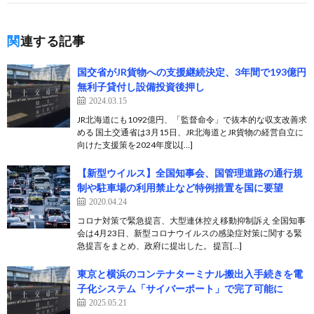
関連する記事
国交省がJR貨物への支援継続決定、3年間で193億円
無利子貸付し設備投資後押し
2024.03.15
JR北海道にも1092億円、「監督命令」で抜本的な収支改善求
める 国土交通省は3月15日、JR北海道とJR貨物の経営自立に
向けた支援策を2024年度以[…]
【新型ウイルス】全国知事会、国管理道路の通行規
制や駐車場の利用禁止など特例措置を国に要望
2020.04.24
コロナ対策で緊急提言、大型連休控え移動抑制訴え 全国知事
会は4月23日、新型コロナウイルスの感染症対策に関する緊
急提言をまとめ、政府に提出した。 提言[…]
東京と横浜のコンテナターミナル搬出入手続きを電
子化システム「サイバーポート」で完了可能に
2025.05.21