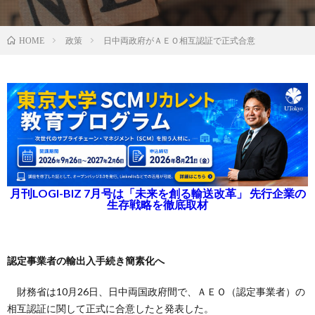
政策
日中両政府がＡＥＯ相互認証で正式合意
HOME
月刊LOGI-BIZ 7月号は「未来を創る輸送改革」 先行企業の
生存戦略を徹底取材
認定事業者の輸出入手続き簡素化へ
財務省は10月26日、日中両国政府間で、ＡＥＯ（認定事業者）の
相互認証に関して正式に合意したと発表した。