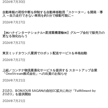
2026年7月30日
自動車船の荷役中断を抑制する自動車移動用「スケーター」を開発・導
入 ～自力走行できない車両を約5分で移動可能に～
2026年7月27日
【㈱ハナインターナショナル×星清重機運輸㈱】グループ会社で販売力の
更なる強化ねらう
2026年7月27日
東京ミッドタウン八重洲でロボット配送サービスを本格始動
2026年7月27日
上組／コンテナ物流最適化サービスを提供する スタートアップ企業
「OneStream株式会社」への出資のお知らせ
2026年7月21日
ZOZO、BONJOUR SAGANの自社EC拡大に向け「Fulfillment by
ZOZO」を提供開始
2026年7月21日