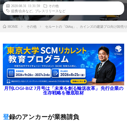
2020.08.31 11:31:59
その他
提携/合弁など
,
プレスリリースなど
その他
セルートの「DIAq」、カインズの建築プロ向け卸売り
HOME
月刊LOGI-BIZ 7月号は「未来を創る輸送改革」 先行企業の
生存戦略を徹底取材
登録のアンカーが業務請負