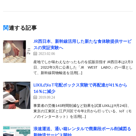
関連する記事
JR西日本、新幹線活用した新たな食体験提供サービ
スの実証実験へ
2023.02.06
産地でしか味わえなかったものを拡販目指す JR西日本は2月3
日、2022年3月に公表した「JR WEST LABO」の一環とし
て、新幹線荷物輸送を活用[…]
LIXILのIoT宅配ボックス実験で再配達が41％から
16％に減少
2019.09.24
事業者の労働141時間削減など効果を試算 LIXILは9月24日、
東京の江東区と江戸川区で今年2月から行っている、IoT（モ
ノのインターネット）を活用[…]
浪速運送、通い箱レンタルで廃棄段ボール削減図る
新物流サービス開始