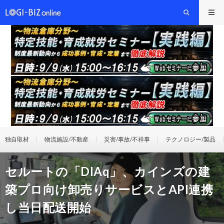
独自取材
物流施設/不動産
災害/事故/不祥事
テクノロジー/製品
セルートの「DIAq」、カインズの建
築プロ向け卸売りサービスとAPI連携
し当日配送開始