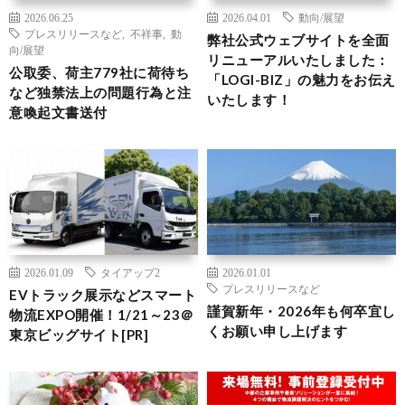
2026.06.25
2026.04.01
動向/展望
プレスリリースなど
,
不祥事
,
動
弊社公式ウェブサイトを全面
向/展望
リニューアルいたしました：
公取委、荷主779社に荷待ち
「LOGI-BIZ」の魅力をお伝え
など独禁法上の問題行為と注
いたします！
意喚起文書送付
2026.01.09
タイアップ2
2026.01.01
プレスリリースなど
EVトラック展示などスマート
謹賀新年・2026年も何卒宜し
物流EXPO開催！1/21～23＠
くお願い申し上げます
東京ビッグサイト[PR]