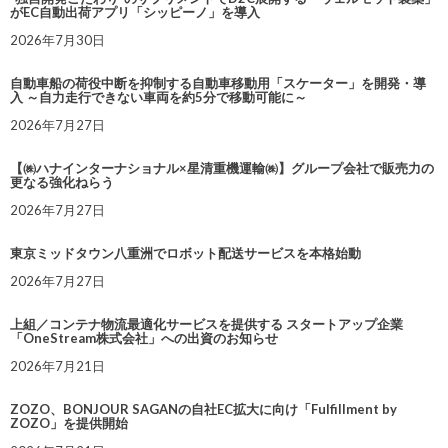
がEC自動出荷アプリ「シッピーノ」を導入
2026年7月30日
自動車船の荷役中断を抑制する自動車移動用「スケーター」を開発・導
入 ～自力走行できない車両を約5分で移動可能に～
2026年7月27日
【㈱ハナインターナショナル×星清重機運輸㈱】グループ会社で販売力の
更なる強化ねらう
2026年7月27日
東京ミッドタウン八重洲でロボット配送サービスを本格始動
2026年7月27日
上組／コンテナ物流最適化サービスを提供する スタートアップ企業
「OneStream株式会社」への出資のお知らせ
2026年7月21日
ZOZO、BONJOUR SAGANの自社EC拡大に向け「Fulfillment by
ZOZO」を提供開始