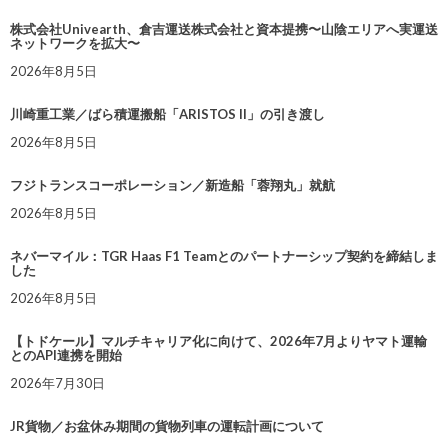
株式会社Univearth、倉吉運送株式会社と資本提携〜山陰エリアへ実運送
ネットワークを拡大〜
2026年8月5日
川崎重工業／ばら積運搬船「ARISTOS II」の引き渡し
2026年8月5日
フジトランスコーポレーション／新造船「蓉翔丸」就航
2026年8月5日
ネバーマイル：TGR Haas F1 Teamとのパートナーシップ契約を締結しま
した
2026年8月5日
【トドケール】マルチキャリア化に向けて、2026年7月よりヤマト運輸
とのAPI連携を開始
2026年7月30日
JR貨物／お盆休み期間の貨物列車の運転計画について