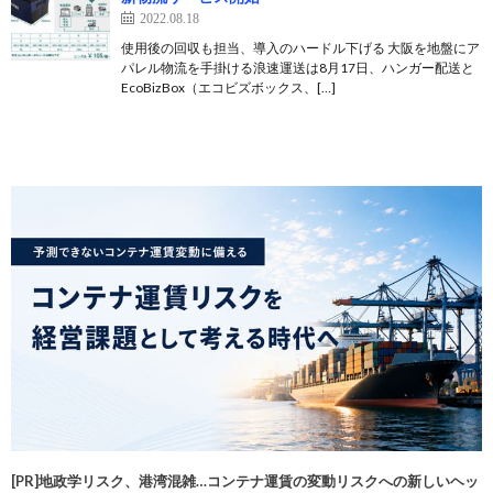
2022.08.18
使用後の回収も担当、導入のハードル下げる 大阪を地盤にア
パレル物流を手掛ける浪速運送は8月17日、ハンガー配送と
EcoBizBox（エコビズボックス、[…]
[PR]地政学リスク、港湾混雑…コンテナ運賃の変動リスクへの新しいヘッ