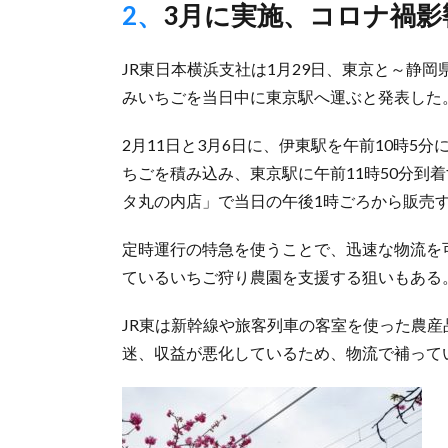
2、3月に実施、コロナ禍
JR東日本横浜支社は1月29日、東京と～静
みいちごを当日中に東京駅へ運ぶと発表した
2月11日と3月6日に、伊東駅を午前10時5
ちごを積み込み、東京駅に午前11時50分到
タ丸の内店」で当日の午後1時ごろから販売
定時運行の特急を使うことで、迅速な物流を
ているいちご狩り農園を支援する狙いもある
JR東は新幹線や旅客列車の客室を使った農
迷、収益が悪化しているため、物流で補って