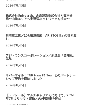
2026年8月5日
株式会社Univearth、倉吉運送株式会社と資本提
携〜山陰エリアへ実運送ネットワークを拡大〜
2026年8月5日
川崎重工業／ばら積運搬船「ARISTOS II」の引き渡
し
2026年8月5日
フジトランスコーポレーション／新造船「蓉翔丸」
就航
2026年8月5日
ネバーマイル：TGR Haas F1 Teamとのパートナー
シップ契約を締結しました
2026年8月5日
【トドケール】マルチキャリア化に向けて、2026
年7月よりヤマト運輸とのAPI連携を開始
2026年7月30日