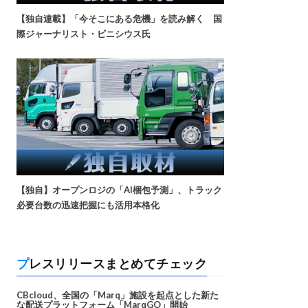
【独自連載】「今そこにある危機」を読み解く 国
際ジャーナリスト・ビニシウス氏
【独自】オープンロジの「AI梱包予測」、トラック
必要台数の迅速把握にも活用本格化
プレスリリースまとめてチェック
CBcloud、全国の「Marq」施設を起点とした新た
な配送プラットフォーム「MarqGO」開始