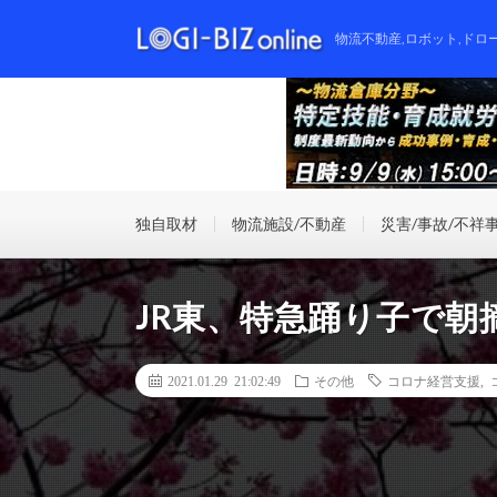
物流不動産,ロボット,ドロ
独自取材
物流施設/不動産
災害/事故/不祥
JR東、特急踊り子で朝
2021.01.29 21:02:49
その他
コロナ経営支援
,