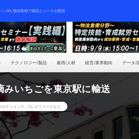
ーン,3PL,独自取材で物流ニュースを配信
事
テクノロジー/製品
雇用/人材
経営/業界動向
データ/
摘みいちごを東京駅に輸送
コロナショック
,
プレスリリースなど