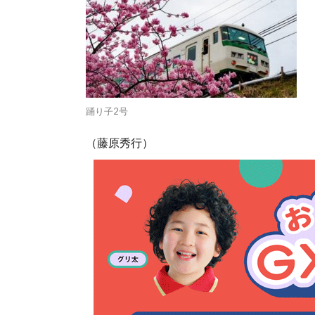
踊り子2号
（藤原秀行）