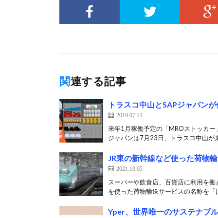
関連する記事
トラスコ中山とSAPジャパン
2019.07.24
来年1月稼働予定の「MROストッカー
ジャパンは7月23日、トラスコ中山が来
JR東の新幹線など使った荷物
2021.10.05
スーパーや飲食店、百貨店に利用を働き
を使った荷物輸送サービスの名称を「は
Yper、世界唯一のサステナ