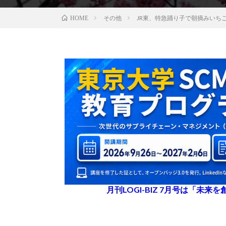
その他
JR東、特急踊り子で朝摘みいち
HOME
月刊LOGI-BIZ 7月号は「未