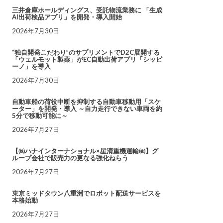
三井倉庫ホールディングス、受託物流業務に 「生成
AI出荷検品アプリ」を開発・導入開始
2026年7月30日
“独自開発こだわり”のサプリメントでD2C展開する
「ウェルモット製薬」がEC自動出荷アプリ「シッピ
ーノ」を導入
2026年7月30日
自動車船の荷役中断を抑制する自動車移動用「スケ
ーター」を開発・導入 ～自力走行できない車両を約
5分で移動可能に～
2026年7月27日
【㈱ハナインターナショナル×星清重機運輸㈱】グ
ループ会社で販売力の更なる強化ねらう
2026年7月27日
東京ミッドタウン八重洲でロボット配送サービスを
本格始動
2026年7月27日