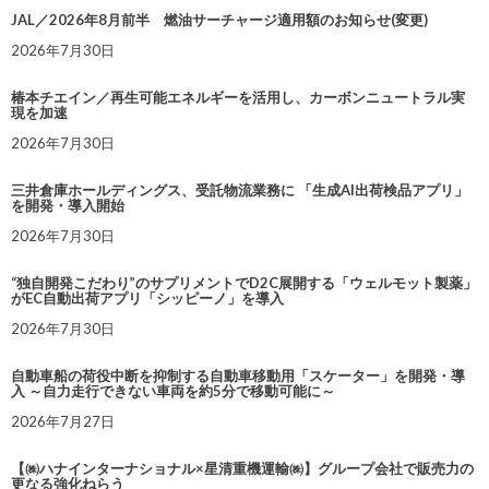
JAL／2026年8月前半 燃油サーチャージ適用額のお知らせ(変更)
2026年7月30日
椿本チエイン／再生可能エネルギーを活用し、カーボンニュートラル実
現を加速
2026年7月30日
三井倉庫ホールディングス、受託物流業務に 「生成AI出荷検品アプリ」
を開発・導入開始
2026年7月30日
“独自開発こだわり”のサプリメントでD2C展開する「ウェルモット製薬」
がEC自動出荷アプリ「シッピーノ」を導入
2026年7月30日
自動車船の荷役中断を抑制する自動車移動用「スケーター」を開発・導
入 ～自力走行できない車両を約5分で移動可能に～
2026年7月27日
【㈱ハナインターナショナル×星清重機運輸㈱】グループ会社で販売力の
更なる強化ねらう