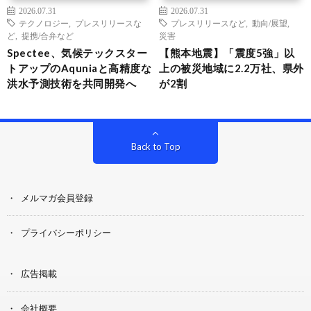
2026.07.31
2026.07.31
テクノロジー
,
プレスリリースな
プレスリリースなど
,
動向/展望
,
ど
,
提携/合弁など
災害
Spectee、気候テックスター
【熊本地震】「震度5強」以
トアップのAquniaと高精度な
上の被災地域に2.2万社、県外
洪水予測技術を共同開発へ
が2割
Back to Top
メルマガ会員登録
プライバシーポリシー
広告掲載
会社概要