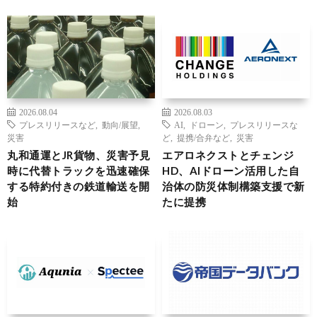
2026.08.04
2026.08.03
プレスリリースなど
,
動向/展望
,
AI
,
ドローン
,
プレスリリースな
災害
ど
,
提携/合弁など
,
災害
丸和通運とJR貨物、災害予見
エアロネクストとチェンジ
時に代替トラックを迅速確保
HD、AIドローン活用した自
する特約付きの鉄道輸送を開
治体の防災体制構築支援で新
始
たに提携