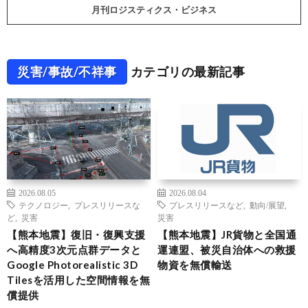
月刊ロジスティクス・ビジネス
災害/事故/不祥事
カテゴリの最新記事
2026.08.05
2026.08.04
テクノロジー
,
プレスリリースな
プレスリリースなど
,
動向/展望
,
ど
,
災害
災害
【熊本地震】復旧・復興支援
【熊本地震】JR貨物と全国通
へ高精度3次元点群データと
運連盟、被災自治体への救援
Google Photorealistic 3D
物資を無償輸送
Tilesを活用した空間情報を無
償提供