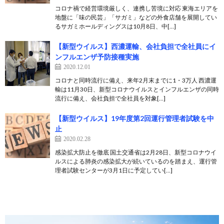
コロナ禍で経営環境厳しく、連携し苦境に対応 東海エリアを
地盤に「味の民芸」「サガミ」などの外食店舗を展開してい
るサガミホールディングスは10月8日、中[…]
【新型ウイルス】西濃運輸、会社負担で全社員にイ
ンフルエンザ予防接種実施
2020.12.01
コロナと同時流行に備え、来年2月末までに1・3万人 西濃運
輸は11月30日、新型コロナウイルスとインフルエンザの同時
流行に備え、会社負担で全社員を対象[…]
【新型ウイルス】19年度第2回運行管理者試験を中
止
2020.02.28
感染拡大防止を徹底 国土交通省は2月28日、新型コロナウイ
ルスによる肺炎の感染拡大が続いているのを踏まえ、運行管
理者試験センターが3月1日に予定してい[…]