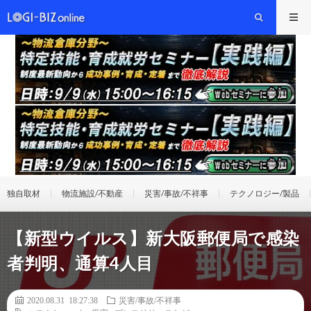
独自取材
物流施設/不動産
災害/事故/不祥事
テクノロジー/製品
【新型ウイルス】新大阪郵便局で感染
者判明、通算4人目
2020.08.31 18:27:38
災害/事故/不祥事