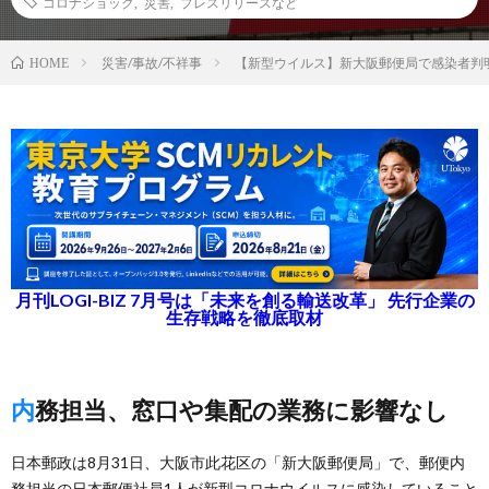
コロナショック
,
災害
,
プレスリリースなど
災害/事故/不祥事
【新型ウイルス】新大阪郵便局で感染者判
HOME
月刊LOGI-BIZ 7月号は「未来を創る輸送改革」 先行企業の
生存戦略を徹底取材
内務担当、窓口や集配の業務に影響なし
日本郵政は8月31日、大阪市此花区の「新大阪郵便局」で、郵便内
務担当の日本郵便社員1人が新型コロナウイルスに感染していること