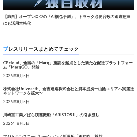
【独自】オープンロジの「AI梱包予測」、トラック必要台数の迅速把握
にも活用本格化
プレスリリースまとめてチェック
CBcloud、全国の「Marq」施設を起点とした新たな配送プラットフォー
ム「MarqGO」開始
2026年8月5日
株式会社Univearth、倉吉運送株式会社と資本提携〜山陰エリアへ実運送
ネットワークを拡大〜
2026年8月5日
川崎重工業／ばら積運搬船「ARISTOS II」の引き渡し
2026年8月5日
フジトランスコーポレーション／新造船「蓉翔丸」就航