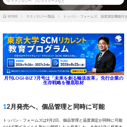
テクノロジー
,
プレスリリースなど
テクノロジー/製品
トッパン・フォームズ、温度測定機能付き
HOME
月刊LOGI-BIZ 7月号は「未来を創る輸送改革」 先行企業の
生存戦略を徹底取材
12月発売へ、個品管理と同時に可能
トッパン・フォームズは9月2日、個品管理と温度測定が同時に可能
なUHF帯ICラベルを新たに開発したと発表した。今年12月に発売す