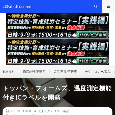
独自取材
物流施設/不動産
災害/事故/不祥事
テクノロジー/製品
トッパン・フォームズ、温度測定機能
付きICラベルを開発
2020.09.03 06:00:34
テクノロジー/製品