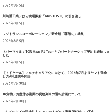
2026年8月5日
川崎重工業／ばら積運搬船「ARISTOS II」の引き渡し
2026年8月5日
フジトランスコーポレーション／新造船「蓉翔丸」就航
2026年8月5日
ネバーマイル：TGR Haas F1 Teamとのパートナーシップ契約を締結しま
した
2026年8月5日
【トドケール】マルチキャリア化に向けて、2026年7月よりヤマト運輸
とのAPI連携を開始
2026年7月30日
JR貨物／お盆休み期間の貨物列車の運転計画について
2026年7月30日
にしてつドイツ現地法人 シュツットガルト事務所移転のご案内