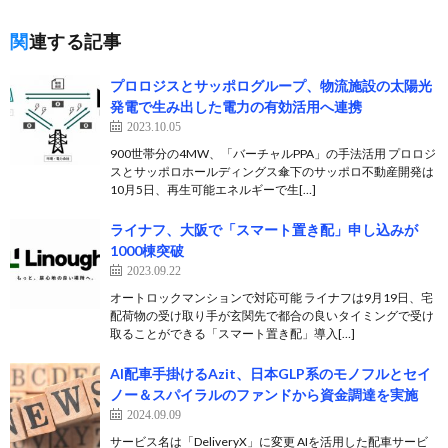
関連する記事
プロロジスとサッポログループ、物流施設の太陽光
発電で生み出した電力の有効活用へ連携
2023.10.05
900世帯分の4MW、「バーチャルPPA」の手法活用 プロロジ
スとサッポロホールディングス傘下のサッポロ不動産開発は
10月5日、再生可能エネルギーで生[…]
ライナフ、大阪で「スマート置き配」申し込みが
1000棟突破
2023.09.22
オートロックマンションで対応可能 ライナフは9月19日、宅
配荷物の受け取り手が玄関先で都合の良いタイミングで受け
取ることができる「スマート置き配」導入[…]
AI配車手掛けるAzit、日本GLP系のモノフルとセイ
ノー＆スパイラルのファンドから資金調達を実施
2024.09.09
サービス名は「DeliveryX」に変更 AIを活用した配車サービ