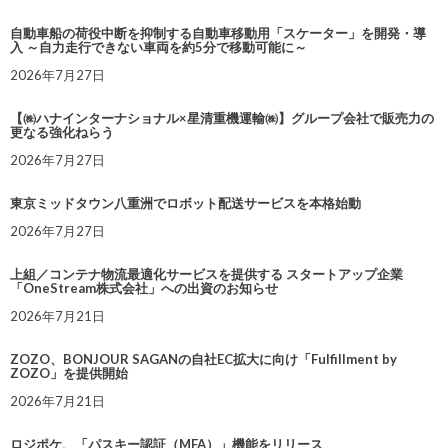
自動車船の荷役中断を抑制する自動車移動用「スケーター」を開発・導
入 ～自力走行できない車両を約5分で移動可能に～
2026年7月27日
【㈱ハナインターナショナル×星清重機運輸㈱】グループ会社で販売力の
更なる強化ねらう
2026年7月27日
東京ミッドタウン八重洲でロボット配送サービスを本格始動
2026年7月27日
上組／コンテナ物流最適化サービスを提供する スタートアップ企業
「OneStream株式会社」への出資のお知らせ
2026年7月21日
ZOZO、BONJOUR SAGANの自社EC拡大に向け「Fulfillment by
ZOZO」を提供開始
2026年7月21日
ロジポケ、「パスキー認証（MFA）」機能をリリース