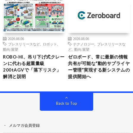
2026.08.06
2026.08.06
プレスリリースなど
,
ロボット
,
テクノロジー
,
プレスリリースな
動向/展望
ど
,
動向/展望
ROBO-HI、吊り下げ式クレー
ゼロボード、常に最新の情報
ンに代わる超重量級
共有が可能な“動的サプライヤ
200tAGVで「落下リスク」
ー管理”実現する新システムの
解消と説明
提供開始へ
Back to Top
メルマガ会員登録