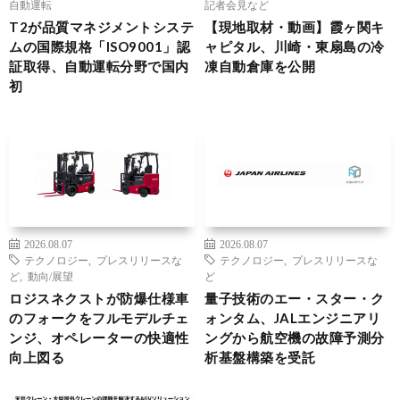
自動運転
記者会見など
T2が品質マネジメントシステ
【現地取材・動画】霞ヶ関キ
ムの国際規格「ISO9001」認
ャピタル、川崎・東扇島の冷
証取得、自動運転分野で国内
凍自動倉庫を公開
初
2026.08.07
2026.08.07
テクノロジー
,
プレスリリースな
テクノロジー
,
プレスリリースな
ど
,
動向/展望
ど
ロジスネクストが防爆仕様車
量子技術のエー・スター・ク
のフォークをフルモデルチェ
ォンタム、JALエンジニアリ
ンジ、オペレーターの快適性
ングから航空機の故障予測分
向上図る
析基盤構築を受託