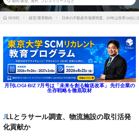
動向/展望
,
海外
,
プレスリリースなど
経営/業界動向
日本の不動産市場透明度、20年は世界16位に
HOME
月刊LOGI-BIZ 7月号は「未来を創る輸送改革」 先行企業の
生存戦略を徹底取材
JLLとラサール調査、物流施設の取引活発
化貢献か