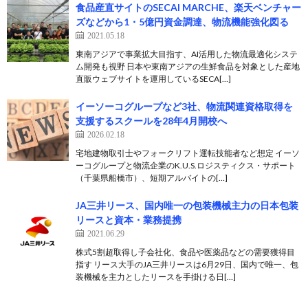
食品産直サイトのSECAI MARCHE、楽天ベンチャー
ズなどから1・5億円資金調達、物流機能強化図る
2021.05.18
東南アジアで事業拡大目指す、AI活用した物流最適化システ
ム開発も視野 日本や東南アジアの生鮮食品を対象とした産地
直販ウェブサイトを運用しているSECA[…]
イーソーコグループなど3社、物流関連資格取得を
支援するスクールを28年4月開校へ
2026.02.18
宅地建物取引士やフォークリフト運転技能者など想定 イーソ
ーコグループと物流企業のK.U.S.ロジスティクス・サポート
（千葉県船橋市）、短期アルバイトの[…]
JA三井リース、国内唯一の包装機械主力の日本包装
リースと資本・業務提携
2021.06.29
株式5割超取得し子会社化、食品や医薬品などの需要獲得目
指す リース大手のJA三井リースは6月29日、国内で唯一、包
装機械を主力としたリースを手掛ける日[…]