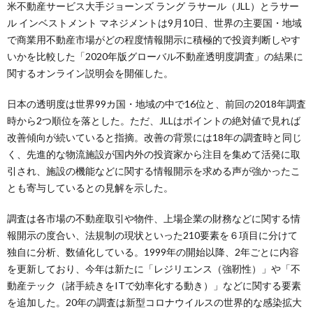
米不動産サービス大手ジョーンズ ラング ラサール（JLL）とラサー
ル インベストメント マネジメントは9月10日、世界の主要国・地域
で商業用不動産市場がどの程度情報開示に積極的で投資判断しやす
いかを比較した「2020年版グローバル不動産透明度調査」の結果に
関するオンライン説明会を開催した。
日本の透明度は世界99カ国・地域の中で16位と、前回の2018年調査
時から2つ順位を落とした。ただ、JLLはポイントの絶対値で見れば
改善傾向が続いていると指摘。改善の背景には18年の調査時と同じ
く、先進的な物流施設が国内外の投資家から注目を集めて活発に取
引され、施設の機能などに関する情報開示を求める声が強かったこ
とも寄与しているとの見解を示した。
調査は各市場の不動産取引や物件、上場企業の財務などに関する情
報開示の度合い、法規制の現状といった210要素を６項目に分けて
独自に分析、数値化している。1999年の開始以降、2年ごとに内容
を更新しており、今年は新たに「レジリエンス（強靭性）」や「不
動産テック（諸手続きをITで効率化する動き）」などに関する要素
を追加した。20年の調査は新型コロナウイルスの世界的な感染拡大