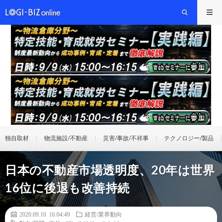
独自取材
物流施設/不動産
災害/事故/不祥事
テクノロジー/製品
日本の不動産市場透明度、20年は世界
16位に後退も改善持続
2020.09.10 16:04:49
経営/業界動向