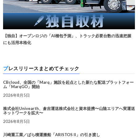
【独自】オープンロジの「AI梱包予測」、トラック必要台数の迅速把握
にも活用本格化
プレスリリースまとめてチェック
CBcloud、全国の「Marq」施設を起点とした新たな配送プラットフォー
ム「MarqGO」開始
2026年8月5日
株式会社Univearth、倉吉運送株式会社と資本提携〜山陰エリアへ実運送
ネットワークを拡大〜
2026年8月5日
川崎重工業／ばら積運搬船「ARISTOS II」の引き渡し