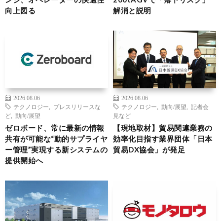
向上図る
解消と説明
2026.08.06
2026.08.06
テクノロジー
,
プレスリリースな
テクノロジー
,
動向/展望
,
記者会
ど
,
動向/展望
見など
ゼロボード、常に最新の情報
【現地取材】貿易関連業務の
共有が可能な“動的サプライヤ
効率化目指す業界団体「日本
ー管理”実現する新システムの
貿易DX協会」が発足
提供開始へ