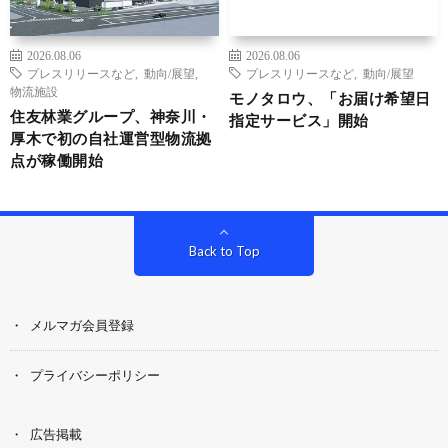
2026.08.06
2026.08.06
プレスリリースなど
,
動向/展望
,
プレスリリースなど
,
動向/展望
物流施設
モノタロウ、「お届け希望日
住友林業グループ、神奈川・
指定サービス」開始
厚木で初の自社運営型物流拠
点が稼働開始
Back to Top
メルマガ会員登録
プライバシーポリシー
広告掲載