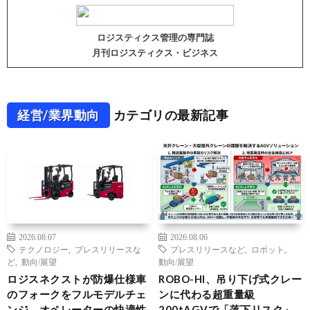
ロジスティクス管理の専門誌
月刊ロジスティクス・ビジネス
経営/業界動向
カテゴリの最新記事
2026.08.07
2026.08.06
テクノロジー
,
プレスリリースな
プレスリリースなど
,
ロボット
,
ど
,
動向/展望
動向/展望
ロジスネクストが防爆仕様車
ROBO-HI、吊り下げ式クレー
のフォークをフルモデルチェ
ンに代わる超重量級
ンジ、オペレーターの快適性
200tAGVで「落下リスク」