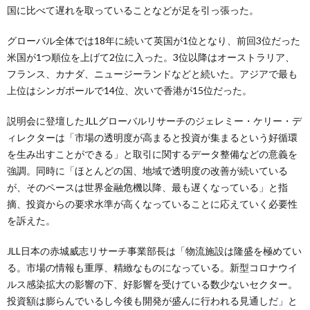
国に比べて遅れを取っていることなどが足を引っ張った。
グローバル全体では18年に続いて英国が1位となり、前回3位だった
米国が1つ順位を上げて2位に入った。3位以降はオーストラリア、
フランス、カナダ、ニュージーランドなどと続いた。アジアで最も
上位はシンガポールで14位、次いで香港が15位だった。
説明会に登壇したJLLグローバルリサーチのジェレミー・ケリー・デ
ィレクターは「市場の透明度が高まると投資が集まるという好循環
を生み出すことができる」と取引に関するデータ整備などの意義を
強調。同時に「ほとんどの国、地域で透明度の改善が続いている
が、そのペースは世界金融危機以降、最も遅くなっている」と指
摘、投資からの要求水準が高くなっていることに応えていく必要性
を訴えた。
JLL日本の赤城威志リサーチ事業部長は「物流施設は隆盛を極めてい
る。市場の情報も重厚、精緻なものになっている。新型コロナウイ
ルス感染拡大の影響の下、好影響を受けている数少ないセクター。
投資額は膨らんでいるし今後も開発が盛んに行われる見通しだ」と