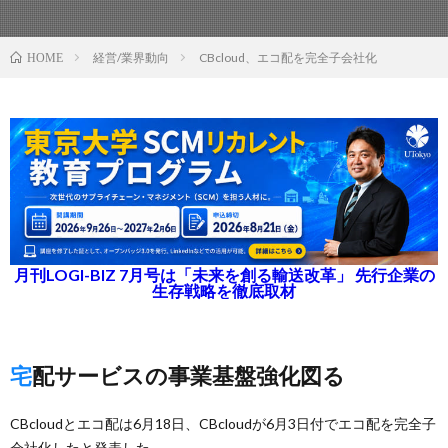
経営/業界動向
CBcloud、エコ配を完全子会社化
HOME
月刊LOGI-BIZ 7月号は「未来を創る輸送改革」 先行企業の
生存戦略を徹底取材
宅配サービスの事業基盤強化図る
CBcloudとエコ配は6月18日、CBcloudが6月3日付でエコ配を完全子
会社化したと発表した。