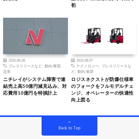
初
2026.08.08
2026.08.07
プレスリリースなど
,
動向/展望
,
テクノロジー
,
プレスリリースな
災害
ど
,
動向/展望
ニチレイがシステム障害で連
ロジスネクストが防爆仕様車
結売上高50億円減見込み、対
のフォークをフルモデルチェ
応費用10億円を特損計上
ンジ、オペレーターの快適性
向上図る
Back to Top