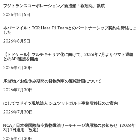
フジトランスコーポレーション／新造船「蓉翔丸」就航
2026年8月5日
ネバーマイル：TGR Haas F1 Teamとのパートナーシップ契約を締結しま
した
2026年8月5日
【トドケール】マルチキャリア化に向けて、2026年7月よりヤマト運輸
とのAPI連携を開始
2026年7月30日
JR貨物／お盆休み期間の貨物列車の運転計画について
2026年7月30日
にしてつドイツ現地法人 シュツットガルト事務所移転のご案内
2026年7月30日
NCA／日本発国際航空貨物燃油サーチャージ適用額のお知らせ（2026年
8月1日適用 改定）
2026年7月30日