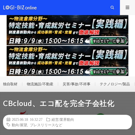
独自取材
物流施設/不動産
災害/事故/不祥事
テクノロジー/製品
CBcloud、エコ配を完全子会社化
2025.06.18 16:32:27
経営/業界動向
動向/展望
,
プレスリリースなど