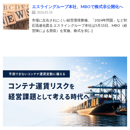
エスライングループ本社、MBOで株式非公開化へ
2024.05.16
市場に左右されにくい経営環境整備、「2024年問題」など対
応迅速化図る エスライングループ本社は5月15日、MBO（経
営陣による買収）を実施、株式を非[…]