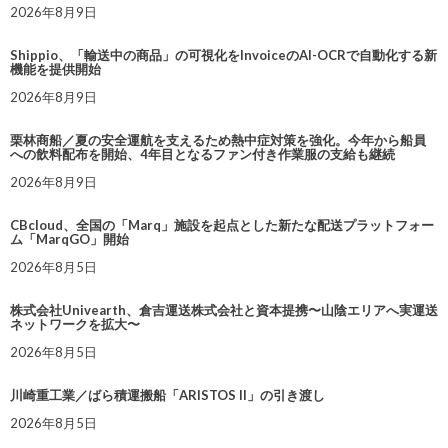
2026年8月9日
Shippio、「輸送中の商品」の可視化をInvoiceのAI-OCRで自動化する新
機能を提供開始
2026年8月9日
栗林商船／夏の安全運航を支えるため熱中症対策を強化。今年から船員
への飲料配布を開始、4年目となるファン付き作業服の支給も継続
2026年8月9日
CBcloud、全国の「Marq」施設を起点とした新たな配送プラットフォー
ム「MarqGO」開始
2026年8月5日
株式会社Univearth、倉吉運送株式会社と資本提携〜山陰エリアへ実運送
ネットワークを拡大〜
2026年8月5日
川崎重工業／ばら積運搬船「ARISTOS II」の引き渡し
2026年8月5日