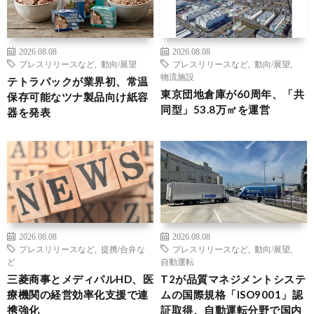
2026.08.08
2026.08.08
プレスリリースなど
,
動向/展望
プレスリリースなど
,
動向/展望
,
物流施設
テトラパックが業界初、常温
東京団地倉庫が60周年、「共
保存可能なツナ製品向け紙容
同型」53.8万㎡を運営
器を発表
2026.08.08
2026.08.08
プレスリリースなど
,
提携/合弁な
プレスリリースなど
,
動向/展望
,
ど
自動運転
三菱商事とメディパルHD、医
T2が品質マネジメントシステ
療機関の経営効率化支援で連
ムの国際規格「ISO9001」認
携強化
証取得、自動運転分野で国内