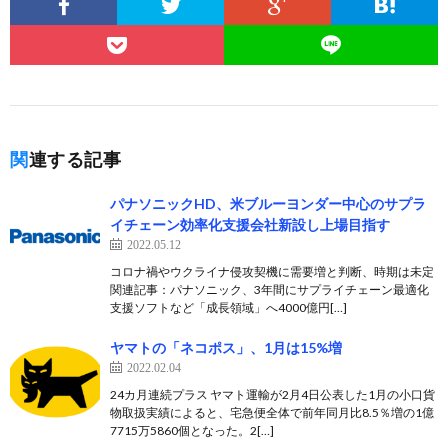
関連する記事
パナソニックHD、米ブルーヨンダー中心のサプラ
イチェーン効率化支援会社新設し上場目指す
2022.05.12
コロナ禍やウクライナ侵攻契機に需要増と判断、時期は未定
関連記事：パナソニック、3年間にサプライチェーン最適化
支援ソフトなど「成長領域」へ4000億円[…]
ヤマトの「ネコポス」、1月は15%増
2022.02.04
24カ月連続プラス ヤマト運輸が2月4日公表した1月の小口貨
物取扱実績によると、宅急便全体で前年同月比8.5％増の1億
7715万5860個となった。2[…]