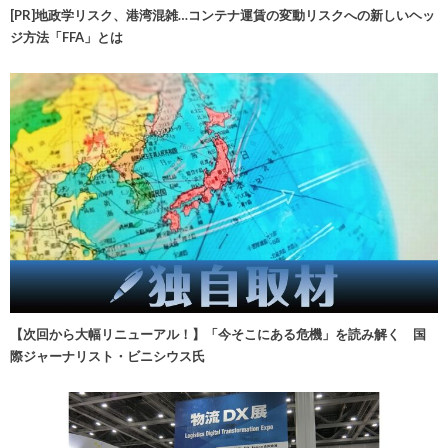
[PR]地政学リスク、港湾混雑…コンテナ運賃の変動リスクへの新しいヘッ
ジ方法「FFA」とは
【次回から大幅リニューアル！】「今そこにある危機」を読み解く 国
際ジャーナリスト・ビニシウス氏