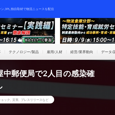
ーン,3PL,独自取材で物流ニュースを配信
事
テクノロジー/製品
雇用/人材
経営/業界動向
データ/
屋中郵便局で2人目の感染確
し
ショック
,
災害
,
プレスリリースなど