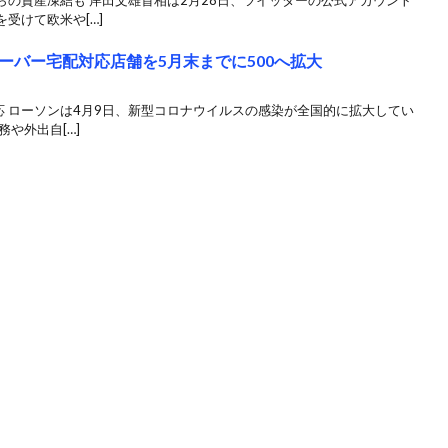
の資産凍結も 岸田文雄首相は2月28日、ツイッターの公式アカウント
受けて欧米や[…]
ーバー宅配対応店舗を5月末までに500へ拡大
応 ローソンは4月9日、新型コロナウイルスの感染が全国的に拡大してい
や外出自[…]