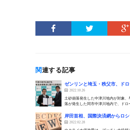
関連する記事
ゼンリンと埼玉・秩父市、ドロ
2022.10.26
土砂崩落発生した中津川地内が対象、早
落が発生した同市中津川地内で、ドロー
岸田首相、国際決済網からロシ
2022.02.28