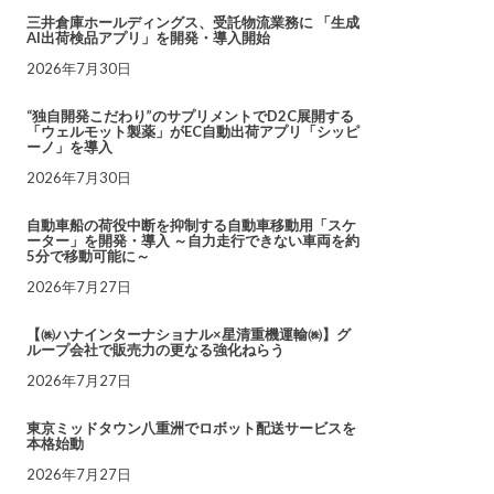
三井倉庫ホールディングス、受託物流業務に 「生成
AI出荷検品アプリ」を開発・導入開始
2026年7月30日
“独自開発こだわり”のサプリメントでD2C展開する
「ウェルモット製薬」がEC自動出荷アプリ「シッピ
ーノ」を導入
2026年7月30日
自動車船の荷役中断を抑制する自動車移動用「スケ
ーター」を開発・導入 ～自力走行できない車両を約
5分で移動可能に～
2026年7月27日
【㈱ハナインターナショナル×星清重機運輸㈱】グ
ループ会社で販売力の更なる強化ねらう
2026年7月27日
東京ミッドタウン八重洲でロボット配送サービスを
本格始動
2026年7月27日