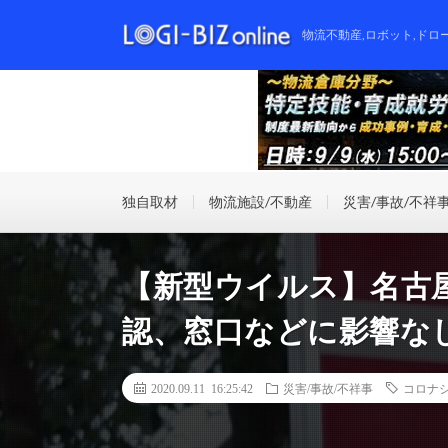
物流不動産,ロボット,ドロ
独自取材
物流施設/不動産
災害/事故/不祥
【新型ウイルス】名古
認、窓口などに影響な
2020.09.11 16:25:42
災害/事故/不祥事
コロナ