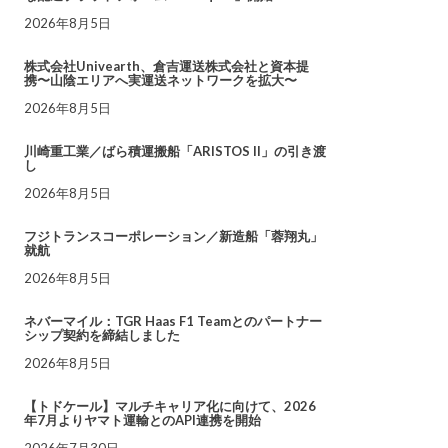
2026年8月5日
株式会社Univearth、倉吉運送株式会社と資本提
携〜山陰エリアへ実運送ネットワークを拡大〜
2026年8月5日
川崎重工業／ばら積運搬船「ARISTOS II」の引き渡
し
2026年8月5日
フジトランスコーポレーション／新造船「蓉翔丸」
就航
2026年8月5日
ネバーマイル：TGR Haas F1 Teamとのパートナー
シップ契約を締結しました
2026年8月5日
【トドケール】マルチキャリア化に向けて、2026
年7月よりヤマト運輸とのAPI連携を開始
2026年7月30日