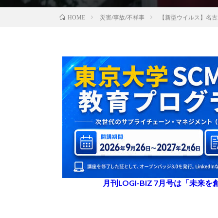
災害/事故/不祥事
【新型ウイルス】名古
HOME
月刊LOGI-BIZ 7月号は「未