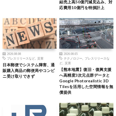
結売上高50億円減見込み、対
応費用10億円を特損計上
2026.08.08
2026.08.05
プレスリリースなど
,
災害
テクノロジー
,
プレスリリースな
ど
,
災害
日本郵便でシステム障害、通
【熊本地震】復旧・復興支援
販購入商品の郵便局やコンビ
へ高精度3次元点群データと
ニ受け取りできず
Google Photorealistic 3D
Tilesを活用した空間情報を無
償提供