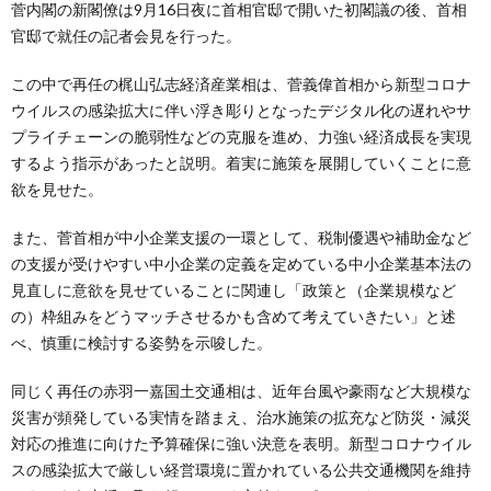
菅内閣の新閣僚は9月16日夜に首相官邸で開いた初閣議の後、首相
官邸で就任の記者会見を行った。
この中で再任の梶山弘志経済産業相は、菅義偉首相から新型コロナ
ウイルスの感染拡大に伴い浮き彫りとなったデジタル化の遅れやサ
プライチェーンの脆弱性などの克服を進め、力強い経済成長を実現
するよう指示があったと説明。着実に施策を展開していくことに意
欲を見せた。
また、菅首相が中小企業支援の一環として、税制優遇や補助金など
の支援が受けやすい中小企業の定義を定めている中小企業基本法の
見直しに意欲を見せていることに関連し「政策と（企業規模など
の）枠組みをどうマッチさせるかも含めて考えていきたい」と述
べ、慎重に検討する姿勢を示唆した。
同じく再任の赤羽一嘉国土交通相は、近年台風や豪雨など大規模な
災害が頻発している実情を踏まえ、治水施策の拡充など防災・減災
対応の推進に向けた予算確保に強い決意を表明。新型コロナウイル
スの感染拡大で厳しい経営環境に置かれている公共交通機関を維持