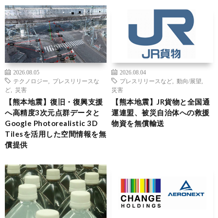
2026.08.05
2026.08.04
テクノロジー
,
プレスリリースな
プレスリリースなど
,
動向/展望
,
ど
,
災害
災害
【熊本地震】復旧・復興支援
【熊本地震】JR貨物と全国通
へ高精度3次元点群データと
運連盟、被災自治体への救援
Google Photorealistic 3D
物資を無償輸送
Tilesを活用した空間情報を無
償提供