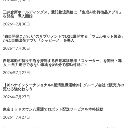
三井倉庫ホールディングス、受託物流業務に 「生成AI出荷検品アプリ」
を開発・導入開始
2026年7月30日
“独自開発こだわり”のサプリメントでD2C展開する「ウェルモット製薬」
がEC自動出荷アプリ「シッピーノ」を導入
2026年7月30日
自動車船の荷役中断を抑制する自動車移動用「スケーター」を開発・導
入 ～自力走行できない車両を約5分で移動可能に～
2026年7月27日
【㈱ハナインターナショナル×星清重機運輸㈱】グループ会社で販売力の
更なる強化ねらう
2026年7月27日
東京ミッドタウン八重洲でロボット配送サービスを本格始動
2026年7月27日