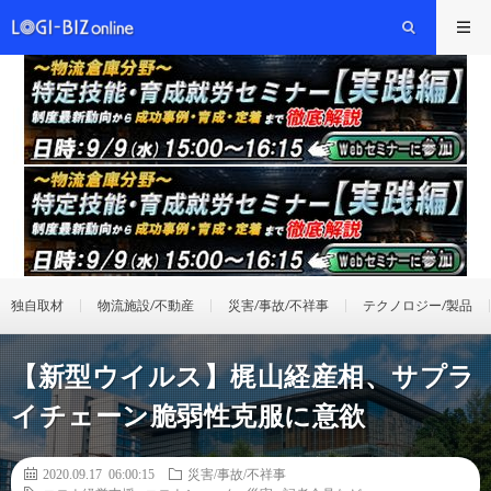
独自取材
物流施設/不動産
災害/事故/不祥事
テクノロジー/製品
【新型ウイルス】梶山経産相、サプラ
イチェーン脆弱性克服に意欲
2020.09.17 06:00:15
災害/事故/不祥事