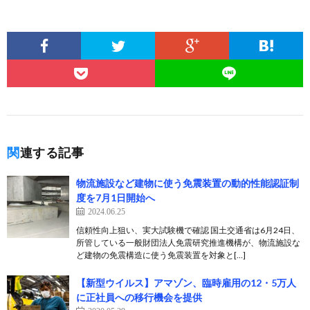
関連する記事
物流施設など建物に使う免震装置の動的性能認証制
度を7月1日開始へ
2024.06.25
信頼性向上狙い、実大試験機で確認 国土交通省は6月24日、
所管している一般財団法人免震研究推進機構が、物流施設な
ど建物の免震構造に使う免震装置を対象と[…]
【新型ウイルス】アマゾン、臨時雇用の12・5万人
に正社員への移行機会を提供