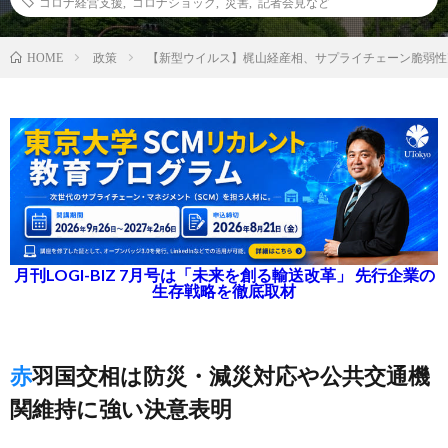
コロナ経営支援
,
コロナショック
,
災害
,
記者会見など
政策
【新型ウイルス】梶山経産相、サプライチェーン脆弱性
HOME
月刊LOGI-BIZ 7月号は「未来を創る輸送改革」 先行企業の
生存戦略を徹底取材
赤羽国交相は防災・減災対応や公共交通機
関維持に強い決意表明