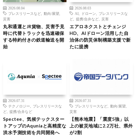
2026.08.04
2026.08.03
プレスリリースなど
,
動向/展望
,
AI
,
ドローン
,
プレスリリースな
災害
ど
,
提携/合弁など
,
災害
丸和通運とJR貨物、災害予見
エアロネクストとチェンジ
時に代替トラックを迅速確保
HD、AIドローン活用した自
する特約付きの鉄道輸送を開
治体の防災体制構築支援で新
始
たに提携
2026.07.31
2026.07.31
テクノロジー
,
プレスリリースな
プレスリリースなど
,
動向/展望
,
ど
,
提携/合弁など
災害
Spectee、気候テックスター
【熊本地震】「震度5強」以
トアップのAquniaと高精度な
上の被災地域に2.2万社、県外
洪水予測技術を共同開発へ
が2割