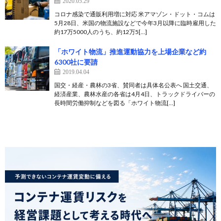
2020.05.29
コロナ感染で通販利用増に対応 米アマゾン・ドット・コムは
5月28日、米国の物流施設などで今年3月以降に臨時雇用した
約17万5000人のうち、約12万5[…]
「ホワイト物流」推進運動協力を上場企業など約
6300社に要請
2019.04.04
国交・経産・農林の3省、賛同者は具体名公表へ 国土交通、
経済産業、農林水産の各省は4月4日、トラックドライバーの
長時間労働抑制などを図る「ホワイト物流[…]