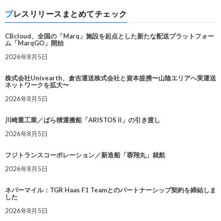
プレスリリースまとめてチェック
CBcloud、全国の「Marq」施設を起点とした新たな配送プラットフォー
ム「MarqGO」開始
2026年8月5日
株式会社Univearth、倉吉運送株式会社と資本提携〜山陰エリアへ実運送
ネットワークを拡大〜
2026年8月5日
川崎重工業／ばら積運搬船「ARISTOS II」の引き渡し
2026年8月5日
フジトランスコーポレーション／新造船「蓉翔丸」就航
2026年8月5日
ネバーマイル：TGR Haas F1 Teamとのパートナーシップ契約を締結しま
した
2026年8月5日