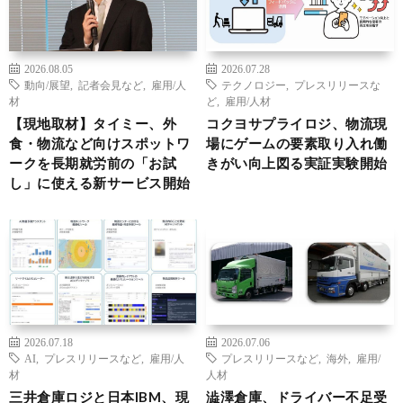
2026.08.05
2026.07.28
動向/展望
,
記者会見など
,
雇用/人
テクノロジー
,
プレスリリースな
材
ど
,
雇用/人材
【現地取材】タイミー、外
コクヨサプライロジ、物流現
食・物流など向けスポットワ
場にゲームの要素取り入れ働
ークを長期就労前の「お試
きがい向上図る実証実験開始
し」に使える新サービス開始
2026.07.18
2026.07.06
AI
,
プレスリリースなど
,
雇用/人
プレスリリースなど
,
海外
,
雇用/
材
人材
三井倉庫ロジと日本IBM、現
澁澤倉庫、ドライバー不足受