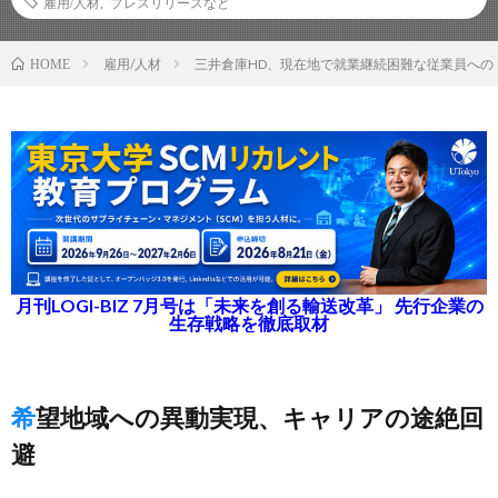
雇用/人材
,
プレスリリースなど
雇用/人材
三井倉庫HD、現在地で就業継続困難な従業員への
HOME
月刊LOGI-BIZ 7月号は「未来を創る輸送改革」 先行企業の
生存戦略を徹底取材
希望地域への異動実現、キャリアの途絶回
避