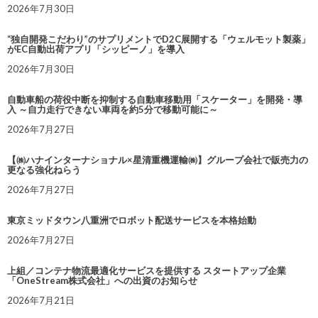
2026年7月30日
“独自開発こだわり”のサプリメントでD2C展開する「ウェルモット製薬」
がEC自動出荷アプリ「シッピーノ」を導入
2026年7月30日
自動車船の荷役中断を抑制する自動車移動用「スケーター」を開発・導
入 ～自力走行できない車両を約5分で移動可能に～
2026年7月27日
【㈱ハナインターナショナル×星清重機運輸㈱】グループ会社で販売力の
更なる強化ねらう
2026年7月27日
東京ミッドタウン八重洲でロボット配送サービスを本格始動
2026年7月27日
上組／コンテナ物流最適化サービスを提供する スタートアップ企業
「OneStream株式会社」への出資のお知らせ
2026年7月21日