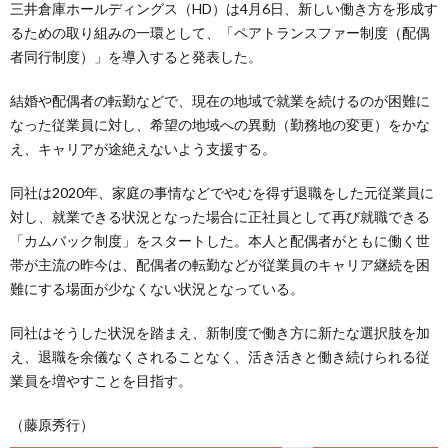
三井倉庫ホールディングス（HD）は4月6日、新しい働き方を形成す
るための取り組みの一環として、「ペアトランスファー制度（配偶
者同行制度）」を導入すると発表した。
結婚や配偶者の転勤などで、現在の地域で就業を続けるのが困難に
なった従業員に対し、希望の地域への異動（勤務地の変更）をかな
え、キャリアが途絶えないよう支援する。
同社は2020年、家庭の事情などでやむを得ず退職をした元従業員に
対し、就業できる状況となった場合に正社員として再び就職できる
「カムバック制度」をスタートした。本人と配偶者がともに働く世
帯が主流の昨今は、配偶者の転勤などが従業員のキャリア継続を困
難にする場面が少なくない状況となっている。
同社はそうした状況を踏まえ、新制度で働き方に新たな選択肢を加
え、退職を余儀なくされることなく、活き活きと働き続けられる従
業員を増やすことを目指す。
（藤原秀行）