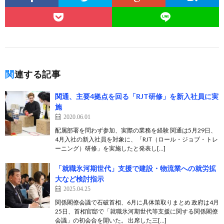
関連する記事
関通、主要4拠点を回る「RJT研修」を新入社員に実
施
2020.06.01
配属部署を問わず参加、実際の業務を経験 関通は5月29日、
4月入社の新入社員を対象に、「RJT（ロール・ジョブ・トレ
ーニング）研修」を実施したと発表し[…]
「就職氷河期世代」支援で建設・物流業への就労拡
大など検討指示
2025.04.25
関係閣僚会議で石破首相、6月に具体策取りまとめ 政府は4月
25日、首相官邸で「就職氷河期世代等支援に関する関係閣僚
会議」の初会合を開いた。 出席した三[…]