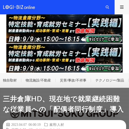
独自取材
物流施設/不動産
災害/事故/不祥事
テクノロジー/製品
三井倉庫HD、現在地で就業継続困難
な従業員への「配偶者同行制度」導入
2023.04.07 06:00:19
雇用/人材