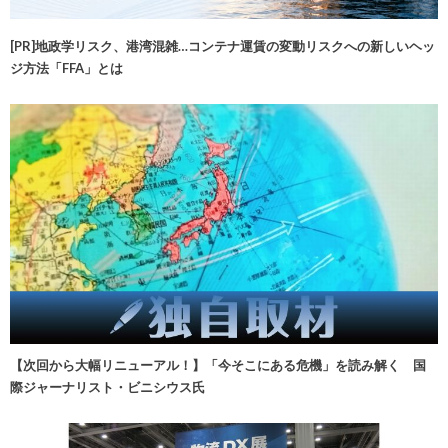
[PR]地政学リスク、港湾混雑…コンテナ運賃の変動リスクへの新しいヘッ
ジ方法「FFA」とは
【次回から大幅リニューアル！】「今そこにある危機」を読み解く 国
際ジャーナリスト・ビニシウス氏