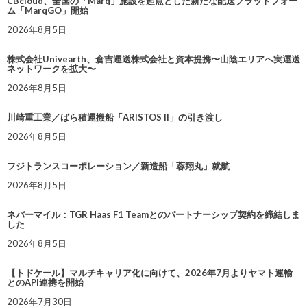
CBcloud、全国の「Marq」施設を起点とした新たな配送プラットフォー
ム「MarqGO」開始
2026年8月5日
株式会社Univearth、倉吉運送株式会社と資本提携〜山陰エリアへ実運送
ネットワークを拡大〜
2026年8月5日
川崎重工業／ばら積運搬船「ARISTOS II」の引き渡し
2026年8月5日
フジトランスコーポレーション／新造船「蓉翔丸」就航
2026年8月5日
ネバーマイル：TGR Haas F1 Teamとのパートナーシップ契約を締結しま
した
2026年8月5日
【トドケール】マルチキャリア化に向けて、2026年7月よりヤマト運輸
とのAPI連携を開始
2026年7月30日