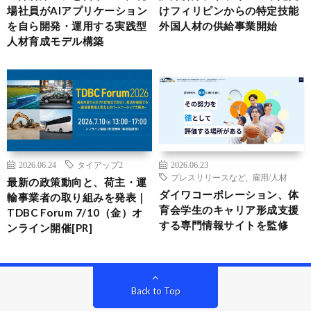
場社員がAIアプリケーション
けフィリピンからの特定技能
を自ら開発・運用する実践型
外国人材の供給事業開始
人材育成モデル構築
2026.06.24
タイアップ2
2026.06.23
プレスリリースなど
,
雇用/人材
最新の政策動向と、荷主・運
ダイワコーポレーション、体
輸事業者の取り組みを発表｜
育会学生のキャリア形成支援
TDBC Forum 7/10（金）オ
する専門情報サイトを監修
ンライン開催[PR]
Back to Top