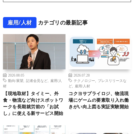
雇用/人材
カテゴリの最新記事
2026.08.05
2026.07.28
動向/展望
,
記者会見など
,
雇用/人
テクノロジー
,
プレスリリースな
材
ど
,
雇用/人材
【現地取材】タイミー、外
コクヨサプライロジ、物流現
食・物流など向けスポットワ
場にゲームの要素取り入れ働
ークを長期就労前の「お試
きがい向上図る実証実験開始
し」に使える新サービス開始