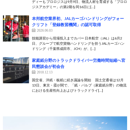
ディーも プロロジスは9月9日、物流人材を育成する「プロロ
ジスアカデミー」の第2期を同16日に[…]
本邦航空業界初、JALカーゴハンドリングがフォー
クリフト「登録教習機関」の認可取得
2026.06.03
技能講習から現場投入までカバー 日本航空（JAL）は6月2
日、グループで航空貨物ハンドリングを担うJALカーゴハン
ドリング（千葉県成田市、JCH）が、[…]
家庭紙分野のトラックドライバー労働時間短縮へ官
民懇談会が初会合
2018.12.13
国交省、洋紙・板紙に続き議論を開始 国土交通省は12月
13日、東京・霞が関で、「紙・パルプ（家庭紙分野）の物流
における生産性向上およびトラックドライ[…]