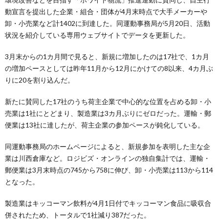
動宣言を提出した企業・組合・団体が4月末時点で大手メーカーや
卸・小売業など計1402に到達した。同運動事務局が5月20日、活動
状況を紹介している専用ウェブサイトでデータを更新した。
3月末からの1カ月間で見ると、新規に増加したのは17社で、1カ月
の増加ペースとしては昨年11月から12月にかけての8以来、4カ月ぶ
りに20を割り込んだ。
新たに賛同した17社のうち荷主企業で中心的な位置を占める卸・小
売業は1社にとどまり、製造業は3カ月ぶりにゼロだった。運輸・郵
便業は13社に達したが、荷主企業の参加ペースが鈍化している。
同運動事務局のホームページによると、新規参加を表明した主な企
業は川西倉庫など。ロジビズ・オンラインの独自集計では、運輸・
郵便業は3月末時点の745から758に伸び、卸・小売業は113から114
となった。
製造業はキッコーマン飲料が4月1日付でキッコーマン食品に吸収合
併されたため、トータルで1社減り387だった。