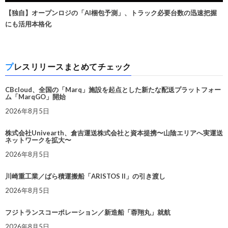
【独自】オープンロジの「AI梱包予測」、トラック必要台数の迅速把握
にも活用本格化
プレスリリースまとめてチェック
CBcloud、全国の「Marq」施設を起点とした新たな配送プラットフォー
ム「MarqGO」開始
2026年8月5日
株式会社Univearth、倉吉運送株式会社と資本提携〜山陰エリアへ実運送
ネットワークを拡大〜
2026年8月5日
川崎重工業／ばら積運搬船「ARISTOS II」の引き渡し
2026年8月5日
フジトランスコーポレーション／新造船「蓉翔丸」就航
2026年8月5日