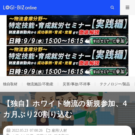
独自取材
物流施設/不動産
災害/事故/不祥事
テクノロジー/製品
【独自】ホワイト物流の新規参加、4
カ月ぶり20割り込む
2022.05.23 07:00:26
雇用/人材