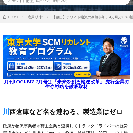
ホワイト物流
,
雇用/人材
,
独自取材
雇用/人材
【独自】ホワイト物流の新規参加、4カ月ぶり20
HOME
月刊LOGI-BIZ 7月号は「未来を創る輸送改革」 先行企業の
生存戦略を徹底取材
川西倉庫など名を連ねる、製造業はゼロ
政府が物流事業者や荷主企業と連携してトラックドライバーの就労
環境改善などを目指す「ホワイト物流」推進運動に賛同し、自主行