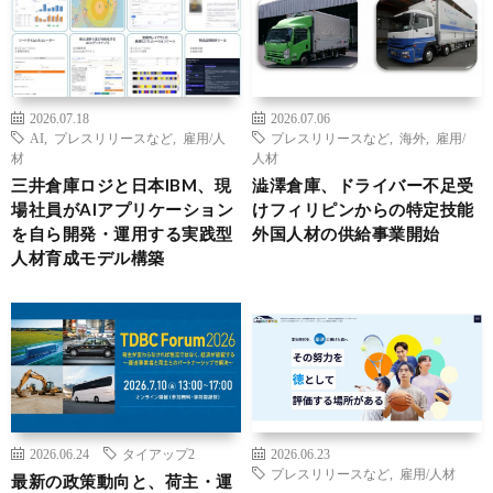
2026.07.18
2026.07.06
AI
,
プレスリリースなど
,
雇用/人
プレスリリースなど
,
海外
,
雇用/
材
人材
三井倉庫ロジと日本IBM、現
澁澤倉庫、ドライバー不足受
場社員がAIアプリケーション
けフィリピンからの特定技能
を自ら開発・運用する実践型
外国人材の供給事業開始
人材育成モデル構築
2026.06.24
タイアップ2
2026.06.23
プレスリリースなど
,
雇用/人材
最新の政策動向と、荷主・運