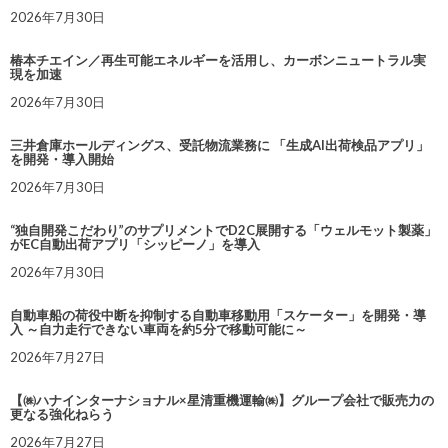
2026年7月30日
椿本チエイン／再生可能エネルギーを活用し、カーボンニュートラル実
現を加速
2026年7月30日
三井倉庫ホールディングス、受託物流業務に 「生成AI出荷検品アプリ」
を開発・導入開始
2026年7月30日
“独自開発こだわり”のサプリメントでD2C展開する「ウェルモット製薬」
がEC自動出荷アプリ「シッピーノ」を導入
2026年7月30日
自動車船の荷役中断を抑制する自動車移動用「スケーター」を開発・導
入 ～自力走行できない車両を約5分で移動可能に～
2026年7月27日
【㈱ハナインターナショナル×星清重機運輸㈱】グループ会社で販売力の
更なる強化ねらう
2026年7月27日