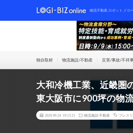
物流不動産,ロボット,ドロ
独自取材
物流施設/不動産
災害/事故/不祥
大和冷機工業、近畿圏
東大阪市に900坪の物
2020.09.24 19:13:21
物流施設/不動産
プレスリ