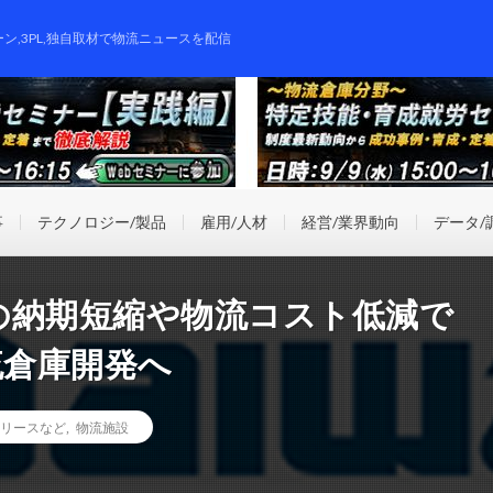
ーン,3PL,独自取材で物流ニュースを配信
事
テクノロジー/製品
雇用/人材
経営/業界動向
データ/
の納期短縮や物流コスト低減で
流倉庫開発へ
リースなど
,
物流施設