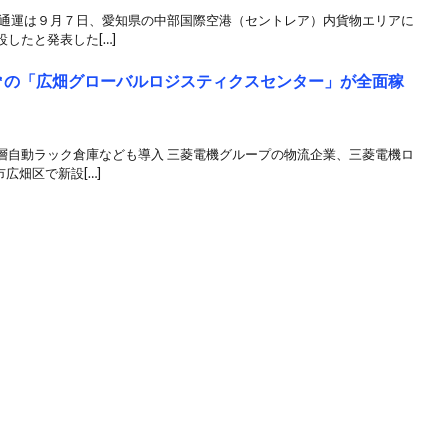
通運は９月７日、愛知県の中部国際空港（セントレア）内貨物エリアに
したと発表した[…]
万㎡の「広畑グローバルロジスティクスセンター」が全面稼
層自動ラック倉庫なども導入 三菱電機グループの物流企業、三菱電機ロ
広畑区で新設[…]