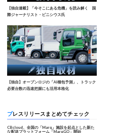
【独自連載】「今そこにある危機」を読み解く 国
際ジャーナリスト・ビニシウス氏
【独自】オープンロジの「AI梱包予測」、トラック
必要台数の迅速把握にも活用本格化
プレスリリースまとめてチェック
CBcloud、全国の「Marq」施設を起点とした新た
な配送プラットフォーム「MarqGO」開始