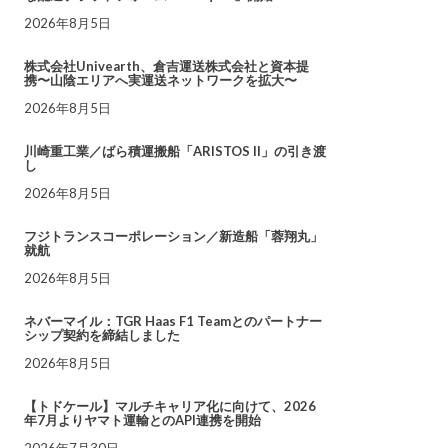
2026年8月5日
株式会社Univearth、倉吉運送株式会社と資本提
携〜山陰エリアへ実運送ネットワークを拡大〜
2026年8月5日
川崎重工業／ばら積運搬船「ARISTOS II」の引き渡
し
2026年8月5日
フジトランスコーポレーション／新造船「蓉翔丸」
就航
2026年8月5日
ネバーマイル：TGR Haas F1 Teamとのパートナー
シップ契約を締結しました
2026年8月5日
【トドケール】マルチキャリア化に向けて、2026
年7月よりヤマト運輸とのAPI連携を開始
2026年7月30日