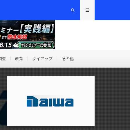
調査
政策
タイアップ
その他