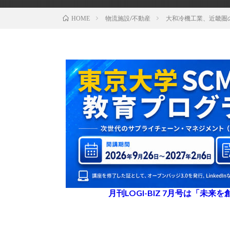
物流施設/不動産
大和冷機工業、近畿圏
HOME
月刊LOGI-BIZ 7月号は「未