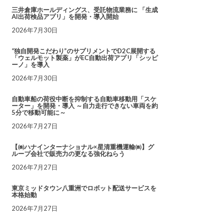
三井倉庫ホールディングス、受託物流業務に 「生成
AI出荷検品アプリ」を開発・導入開始
2026年7月30日
“独自開発こだわり”のサプリメントでD2C展開する
「ウェルモット製薬」がEC自動出荷アプリ「シッピ
ーノ」を導入
2026年7月30日
自動車船の荷役中断を抑制する自動車移動用「スケ
ーター」を開発・導入 ～自力走行できない車両を約
5分で移動可能に～
2026年7月27日
【㈱ハナインターナショナル×星清重機運輸㈱】グ
ループ会社で販売力の更なる強化ねらう
2026年7月27日
東京ミッドタウン八重洲でロボット配送サービスを
本格始動
2026年7月27日